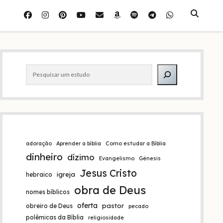
facebook
instagram
pinterest
youtube
e-
amazon
spotify
telegram
whatsapp
mail
Barra
Pesquisar
lateral
adoração
Aprender a bíblia
Como estudar a Bíblia
dinheiro
dízimo
Evangelismo
Gênesis
Jesus Cristo
igreja
hebraico
obra de Deus
nomes bíblicos
oferta
pastor
obreiro de Deus
pecado
polêmicas da Bíblia
religiosidade