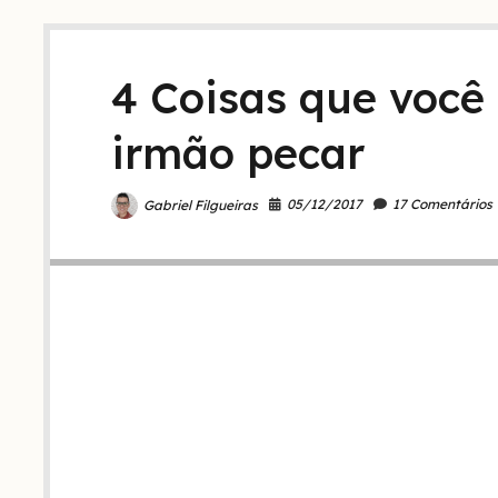
igreja:
isso
tem
realmente
4 Coisas que você 
ajudado?
irmão pecar
05/12/2017
17 Comentários
Gabriel Filgueiras