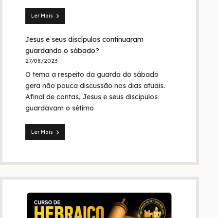
Trindade?
Ler Mais
Seita
dos
Jesus e seus discípulos continuaram
nazarenos:
quem
guardando o sábado?
foram
27/08/2023
eles
O tema a respeito da guarda do sábado
na
Bíblia
gera não pouca discussão nos dias atuais.
e
Afinal de contas, Jesus e seus discípulos
na
guardavam o sétimo
história?
Ler Mais
Jesus
e
seus
discípulos
continuaram
guardando
o
sábado?