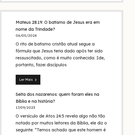
Mateus 28.19: O batismo de Jesus era em
nome da Trindade?
06/05/2024
O rito de batismo cristão atual segue a
fórmula que Jesus teria dado após ter sido
ressuscitado, como é muito conhecida: Ide,
portanto, fazei discípulos
Ler Mais
Mateus
28.19:
Seita dos nazarenos: quem foram eles na
O
batismo
Bíblia e na história?
de
17/09/2023
Jesus
O versículo de Atos 24:5 revela algo não tão
era
em
notado por muitos leitores da Bíblia, ele diz o
nome
seguinte: “Temos achado que este homem é
da