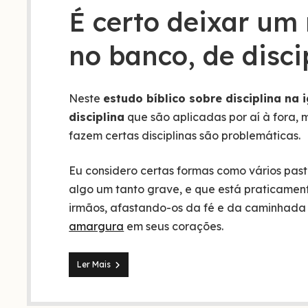
É certo deixar um
no banco, de disci
Neste
estudo bíblico sobre disciplina na i
disciplina
que são aplicadas por aí à fora,
fazem certas disciplinas são problemáticas.
Eu considero certas formas como vários pasto
algo um tanto grave, e que está praticament
irmãos, afastando-os da fé e da caminhada
amargura
em seus corações.
Estudo
Ler Mais
sobre
disciplina
na