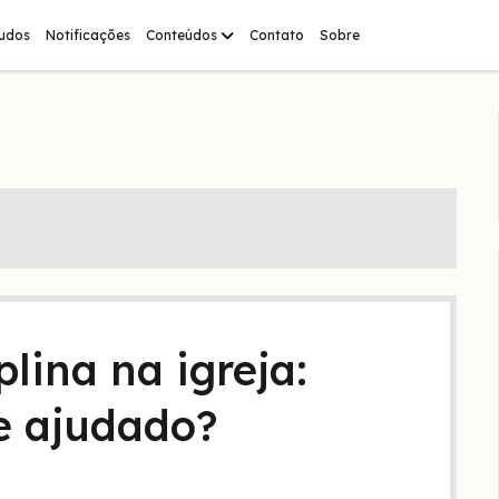
abrir
tudos
Notificações
Conteúdos
Contato
Sobre
menu
plina na igreja:
e ajudado?