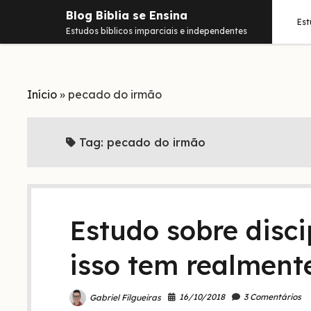
Blog Biblia se Ensina
Es
Estudos bíblicos imparciais e independentes
Início
»
pecado do irmão
Tag:
pecado do irmão
Estudo sobre disci
isso tem realment
16/10/2018
3 Comentários
Gabriel Filgueiras