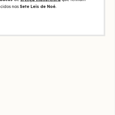
ecidos nas
Sete Leis de Noé
.