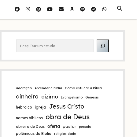
facebook
instagram
pinterest
youtube
e-
amazon
spotify
telegram
whatsapp
mail
Barra
Pesquisar
lateral
adoração
Aprender a bíblia
Como estudar a Bíblia
dinheiro
dízimo
Evangelismo
Gênesis
Jesus Cristo
igreja
hebraico
obra de Deus
nomes bíblicos
oferta
pastor
obreiro de Deus
pecado
polêmicas da Bíblia
religiosidade