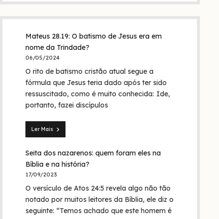
Mateus 28.19: O batismo de Jesus era em
nome da Trindade?
06/05/2024
O rito de batismo cristão atual segue a
fórmula que Jesus teria dado após ter sido
ressuscitado, como é muito conhecida: Ide,
portanto, fazei discípulos
Ler Mais
Mateus
28.19:
Seita dos nazarenos: quem foram eles na
O
batismo
Bíblia e na história?
de
17/09/2023
Jesus
O versículo de Atos 24:5 revela algo não tão
era
em
notado por muitos leitores da Bíblia, ele diz o
nome
seguinte: “Temos achado que este homem é
da