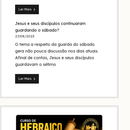
Trindade?
Ler Mais
Seita
dos
Jesus e seus discípulos continuaram
nazarenos:
quem
guardando o sábado?
foram
27/08/2023
eles
O tema a respeito da guarda do sábado
na
Bíblia
gera não pouca discussão nos dias atuais.
e
Afinal de contas, Jesus e seus discípulos
na
guardavam o sétimo
história?
Ler Mais
Jesus
e
seus
discípulos
continuaram
guardando
o
sábado?