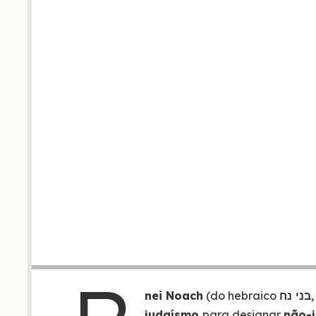
nei Noach
(do hebraico
בני נח
,
judaísmo
para designar
não-