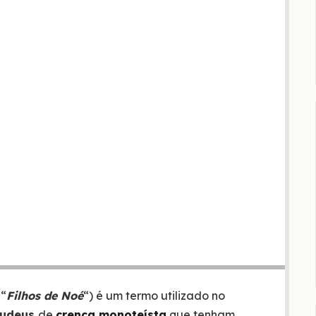
 “
Filhos de Noé
“) é um termo utilizado no
judeus
de
crença monoteísta
que tenham