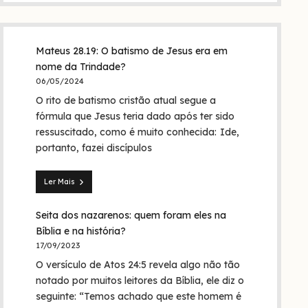
Mateus 28.19: O batismo de Jesus era em
nome da Trindade?
06/05/2024
O rito de batismo cristão atual segue a
fórmula que Jesus teria dado após ter sido
ressuscitado, como é muito conhecida: Ide,
portanto, fazei discípulos
Ler Mais
Mateus
28.19:
Seita dos nazarenos: quem foram eles na
O
batismo
Bíblia e na história?
de
17/09/2023
Jesus
O versículo de Atos 24:5 revela algo não tão
era
em
notado por muitos leitores da Bíblia, ele diz o
nome
seguinte: “Temos achado que este homem é
da