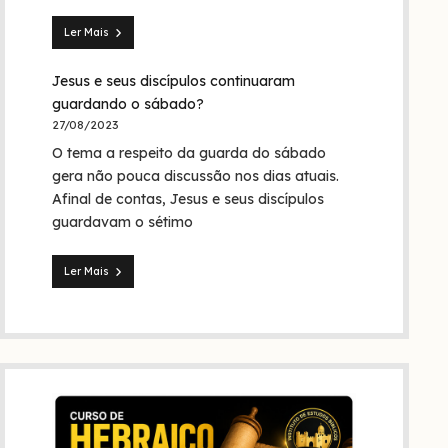
Trindade?
Ler Mais
Seita
dos
Jesus e seus discípulos continuaram
nazarenos:
quem
guardando o sábado?
foram
27/08/2023
eles
O tema a respeito da guarda do sábado
na
Bíblia
gera não pouca discussão nos dias atuais.
e
Afinal de contas, Jesus e seus discípulos
na
guardavam o sétimo
história?
Ler Mais
Jesus
e
seus
discípulos
continuaram
guardando
o
sábado?