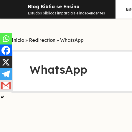
Blog Biblia se Ensina
Es
Estudos bíblicos imparciais e independentes
Início
»
Redirection
»
WhatsApp
WhatsApp