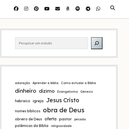
facebook
instagram
pinterest
youtube
e-
amazon
spotify
telegram
whatsapp
mail
Barra
Pesquisar
lateral
adoração
Aprender a bíblia
Como estudar a Bíblia
dinheiro
dízimo
Evangelismo
Gênesis
Jesus Cristo
igreja
hebraico
obra de Deus
nomes bíblicos
oferta
pastor
obreiro de Deus
pecado
polêmicas da Bíblia
religiosidade