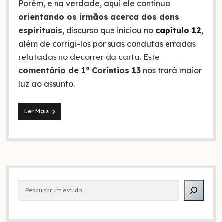
Porém, e na verdade, aqui ele continua
orientando os irmãos acerca dos dons
espirituais
, discurso que iniciou no
capítulo 12
,
além de corrigi-los por suas condutas erradas
relatadas no decorrer da carta. Este
comentário de 1ª Coríntios 13
nos trará maior
luz ao assunto.
1ª
Ler Mais
Coríntios
13,
o
dom
do
amor:
Barra
comentário
e
Pesquisar
lateral
explicação