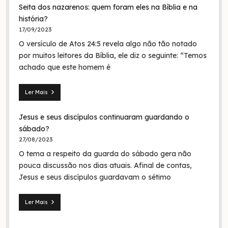
Seita dos nazarenos: quem foram eles na Bíblia e na
O
batismo
história?
de
17/09/2023
Jesus
O versículo de Atos 24:5 revela algo não tão notado
era
em
por muitos leitores da Bíblia, ele diz o seguinte: “Temos
nome
achado que este homem é
da
Trindade?
Ler Mais
Seita
dos
Jesus e seus discípulos continuaram guardando o
nazarenos:
quem
sábado?
foram
27/08/2023
eles
O tema a respeito da guarda do sábado gera não
na
Bíblia
pouca discussão nos dias atuais. Afinal de contas,
e
Jesus e seus discípulos guardavam o sétimo
na
história?
Ler Mais
Jesus
e