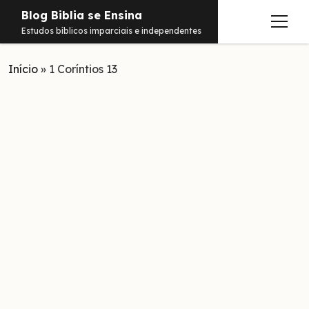
Blog Biblia se Ensina
abrir
Estudos bíblicos imparciais e independentes
menu
Início
Estudos
»
1 Coríntios 13
Notificações
Conteúdos
abrir
menu
Contato
Livros
Sobre
PDFs
Hebraico
facebook
instagram
pinterest
youtube
e-
amazon
spotify
telegram
whatsapp
mail
Aramaico
Grego
Israel