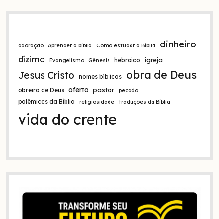
dinheiro
adoração
Aprender a bíblia
Como estudar a Bíblia
dízimo
igreja
hebraico
Evangelismo
Gênesis
obra de Deus
Jesus Cristo
nomes bíblicos
oferta
pastor
obreiro de Deus
pecado
polêmicas da Bíblia
religiosidade
traduções da Bíblia
vida do crente