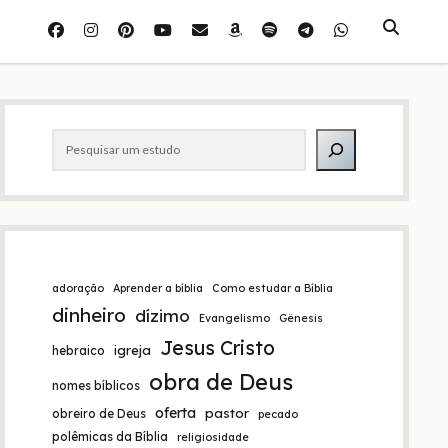
facebook
instagram
pinterest
youtube
e-
amazon
spotify
telegram
whatsapp
mail
Barra
Pesquisar
lateral
adoração
Aprender a bíblia
Como estudar a Bíblia
dinheiro
dízimo
Evangelismo
Gênesis
Jesus Cristo
igreja
hebraico
obra de Deus
nomes bíblicos
oferta
pastor
obreiro de Deus
pecado
polêmicas da Bíblia
religiosidade