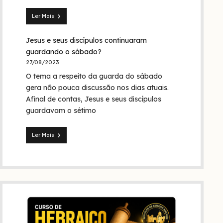
Trindade?
Ler Mais
Seita
dos
Jesus e seus discípulos continuaram
nazarenos:
quem
guardando o sábado?
foram
27/08/2023
eles
O tema a respeito da guarda do sábado
na
Bíblia
gera não pouca discussão nos dias atuais.
e
Afinal de contas, Jesus e seus discípulos
na
guardavam o sétimo
história?
Ler Mais
Jesus
e
seus
discípulos
continuaram
guardando
o
sábado?