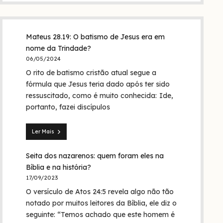
Mateus 28.19: O batismo de Jesus era em
nome da Trindade?
06/05/2024
O rito de batismo cristão atual segue a
fórmula que Jesus teria dado após ter sido
ressuscitado, como é muito conhecida: Ide,
portanto, fazei discípulos
Ler Mais
Mateus
28.19:
Seita dos nazarenos: quem foram eles na
O
batismo
Bíblia e na história?
de
17/09/2023
Jesus
O versículo de Atos 24:5 revela algo não tão
era
em
notado por muitos leitores da Bíblia, ele diz o
nome
seguinte: “Temos achado que este homem é
da