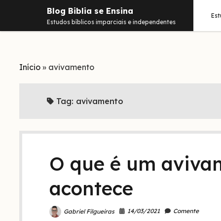
Blog Biblia se Ensina
Es
Estudos bíblicos imparciais e independentes
Início
»
avivamento
Tag:
avivamento
O que é um aviva
acontece
14/03/2021
Comente
Gabriel Filgueiras