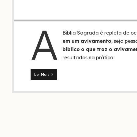
A
Bíblia Sagrada é repleta de o
em um avivamento
, seja pes
bíblico
o que traz o avivame
resultados na prática.
5
Ler Mais
Coisas
que
acontecem
em
um
avivamento
(a
3
é
a
evidência)