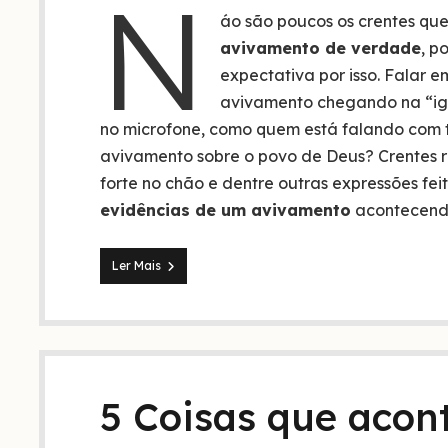
N
áo são poucos os crentes qu
avivamento de verdade
, p
expectativa por isso. Falar e
avivamento chegando na “ig
no microfone, como quem está falando com t
avivamento sobre o povo de Deus? Crentes r
forte no chão e dentre outras expressões feita
evidências de um avivamento
acontecendo
O
Ler Mais
que
é
um
avivamento
e
como
ele
5 Coisas que aco
acontece