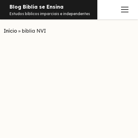
Blog Biblia se Ensina
abrir
Estudos bíblicos imparciais e independentes
menu
Início
Estudos
»
bíblia NVI
Notificações
Conteúdos
abrir
menu
Contato
Livros
Sobre
PDFs
Hebraico
facebook
instagram
pinterest
youtube
e-
amazon
spotify
telegram
whatsapp
mail
Aramaico
Grego
Israel