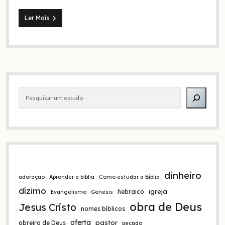
Bíblia
Ler Mais
NVI,
por
que
ela
é
boa
Barra
e
por
Pesquisar
lateral
que
não
é?
dinheiro
adoração
Aprender a bíblia
Como estudar a Bíblia
dízimo
igreja
hebraico
Evangelismo
Gênesis
obra de Deus
Jesus Cristo
nomes bíblicos
oferta
pastor
obreiro de Deus
pecado