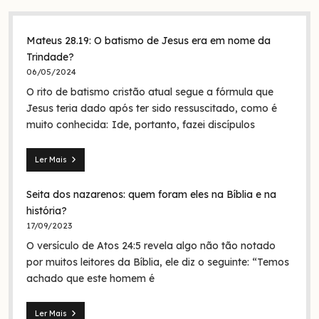
Mateus 28.19: O batismo de Jesus era em nome da
Trindade?
06/05/2024
O rito de batismo cristão atual segue a fórmula que
Jesus teria dado após ter sido ressuscitado, como é
muito conhecida: Ide, portanto, fazei discípulos
Ler Mais
Mateus
28.19:
Seita dos nazarenos: quem foram eles na Bíblia e na
O
batismo
história?
de
17/09/2023
Jesus
O versículo de Atos 24:5 revela algo não tão notado
era
em
por muitos leitores da Bíblia, ele diz o seguinte: “Temos
nome
achado que este homem é
da
Trindade?
Ler Mais