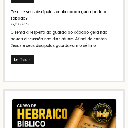
Seita
dos
Jesus e seus discípulos continuaram guardando o
nazarenos:
quem
sábado?
foram
27/08/2023
eles
O tema a respeito da guarda do sábado gera não
na
Bíblia
pouca discussão nos dias atuais. Afinal de contas,
e
Jesus e seus discípulos guardavam o sétimo
na
história?
Ler Mais
Jesus
e
seus
discípulos
continuaram
guardando
o
sábado?