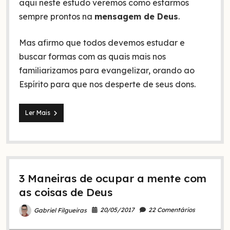
aqui neste estudo veremos como estarmos
sempre prontos na
mensagem de Deus
.
Mas afirmo que todos devemos estudar e
buscar formas com as quais mais nos
familiarizamos para evangelizar, orando ao
Espírito para que nos desperte de seus dons.
Como
Ler Mais
evangelizar
sem
a
Bíblia
na
mão
3 Maneiras de ocupar a mente com
(você
será
as coisas de Deus
a
Bíblia!)
20/05/2017
22 Comentários
Gabriel Filgueiras