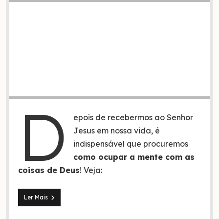
D
epois de recebermos ao Senhor
Jesus em nossa vida, é
indispensável que procuremos
como ocupar a mente com as
coisas de Deus
! Veja:
3
Ler Mais
Maneiras
de