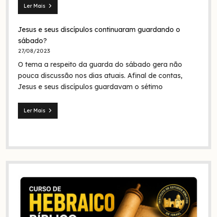
Ler Mais
Seita
dos
Jesus e seus discípulos continuaram guardando o
nazarenos:
quem
sábado?
foram
27/08/2023
eles
O tema a respeito da guarda do sábado gera não
na
Bíblia
pouca discussão nos dias atuais. Afinal de contas,
e
Jesus e seus discípulos guardavam o sétimo
na
história?
Ler Mais
Jesus
e
seus
discípulos
continuaram
guardando
o
sábado?