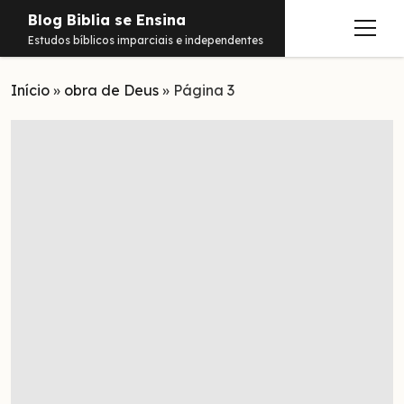
Blog Biblia se Ensina
abrir
Estudos bíblicos imparciais e independentes
menu
Início
Estudos
»
obra de Deus
»
Página 3
Notificações
Conteúdos
abrir
menu
Contato
Livros
Sobre
PDFs
Hebraico
facebook
instagram
pinterest
youtube
e-
amazon
spotify
telegram
whatsapp
mail
Aramaico
Grego
Israel