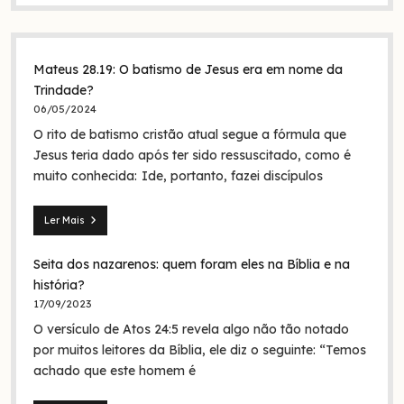
Mateus 28.19: O batismo de Jesus era em nome da
Trindade?
06/05/2024
O rito de batismo cristão atual segue a fórmula que
Jesus teria dado após ter sido ressuscitado, como é
muito conhecida: Ide, portanto, fazei discípulos
Ler Mais
Mateus
28.19:
Seita dos nazarenos: quem foram eles na Bíblia e na
O
batismo
história?
de
17/09/2023
Jesus
O versículo de Atos 24:5 revela algo não tão notado
era
em
por muitos leitores da Bíblia, ele diz o seguinte: “Temos
nome
achado que este homem é
da
Trindade?