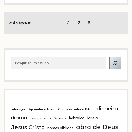
ocupar
a
mente
com
Paginação
Anterior
1
2
3
as
de
coisas
de
posts
Deus
Barra
Pesquisar
lateral
dinheiro
adoração
Aprender a bíblia
Como estudar a Bíblia
dízimo
igreja
hebraico
Evangelismo
Gênesis
obra de Deus
Jesus Cristo
nomes bíblicos