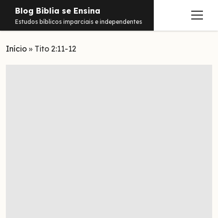
Blog Biblia se Ensina
abrir
Estudos bíblicos imparciais e independentes
menu
Início
Estudos
»
Tito 2:11-12
Notificações
Conteúdos
abrir
menu
Contato
Livros
Sobre
PDFs
Hebraico
facebook
instagram
pinterest
youtube
e-
amazon
spotify
telegram
whatsapp
mail
Aramaico
Grego
Israel