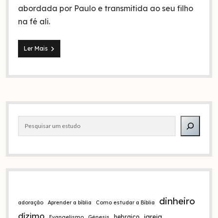
abordada por Paulo e transmitida ao seu filho
na fé ali.
A
Ler Mais
graça
de
Deus
nos
transforma
(sermão
Barra
em
Tito
Pesquisar
lateral
2:11-
12)
dinheiro
adoração
Aprender a bíblia
Como estudar a Bíblia
dízimo
igreja
hebraico
Evangelismo
Gênesis