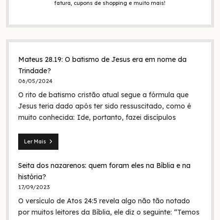
fatura, cupons de shopping e muito mais!
Mateus 28.19: O batismo de Jesus era em nome da
Trindade?
06/05/2024
O rito de batismo cristão atual segue a fórmula que
Jesus teria dado após ter sido ressuscitado, como é
muito conhecida: Ide, portanto, fazei discípulos
Ler Mais
Mateus
28.19:
Seita dos nazarenos: quem foram eles na Bíblia e na
O
batismo
história?
de
17/09/2023
Jesus
O versículo de Atos 24:5 revela algo não tão notado
era
em
por muitos leitores da Bíblia, ele diz o seguinte: “Temos
nome