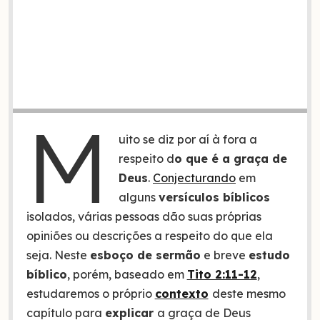
M
uito se diz por aí à fora a
respeito d
o que é a graça de
Deus
.
Conjecturando
em
alguns
versículos bíblicos
isolados, várias pessoas dão suas próprias
opiniões ou descrições a respeito do que ela
seja. Neste
esboço de sermão
e breve
estudo
bíblico
, porém, baseado em
Tito 2:11-12
,
estudaremos o próprio
contexto
deste mesmo
capítulo para
explicar
a graça de Deus