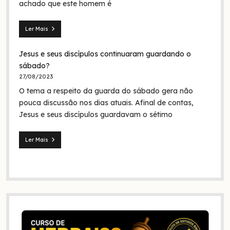
achado que este homem é
da
Trindade?
Ler Mais
Seita
dos
Jesus e seus discípulos continuaram guardando o
nazarenos:
quem
sábado?
foram
27/08/2023
eles
O tema a respeito da guarda do sábado gera não
na
Bíblia
pouca discussão nos dias atuais. Afinal de contas,
e
Jesus e seus discípulos guardavam o sétimo
na
história?
Ler Mais
Jesus
e
seus
discípulos
continuaram
guardando
o
sábado?