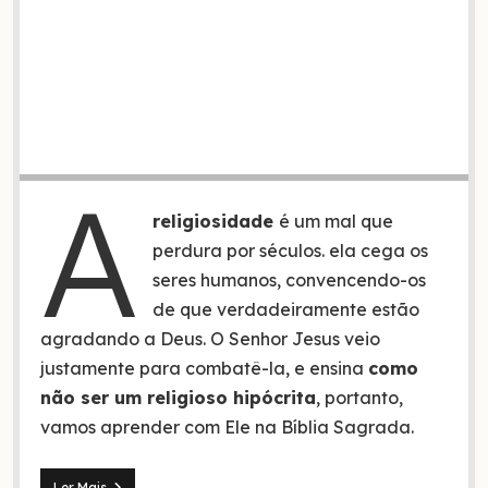
A
religiosidade
é um mal que
perdura por séculos. ela cega os
seres humanos, convencendo-os
de que verdadeiramente estão
agradando a Deus. O Senhor Jesus veio
justamente para combatê-la, e ensina
como
não ser um religioso hipócrita
, portanto,
vamos aprender com Ele na Bíblia Sagrada.
Como
Ler Mais