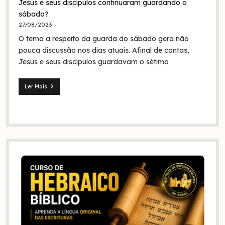
Jesus e seus discípulos continuaram guardando o
nazarenos:
quem
sábado?
foram
27/08/2023
eles
O tema a respeito da guarda do sábado gera não
na
Bíblia
pouca discussão nos dias atuais. Afinal de contas,
e
Jesus e seus discípulos guardavam o sétimo
na
história?
Ler Mais
Jesus
e
seus
discípulos
continuaram
guardando
o
sábado?