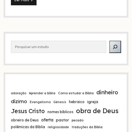
não
ser
um
religioso?
O
exemplo
Barra
de
Cristo
Pesquisar
lateral
contra
a
religiosidade
dinheiro
adoração
Aprender a bíblia
Como estudar a Bíblia
dízimo
igreja
hebraico
Evangelismo
Gênesis
obra de Deus
Jesus Cristo
nomes bíblicos
oferta
pastor
obreiro de Deus
pecado
polêmicas da Bíblia
religiosidade
traduções da Bíblia