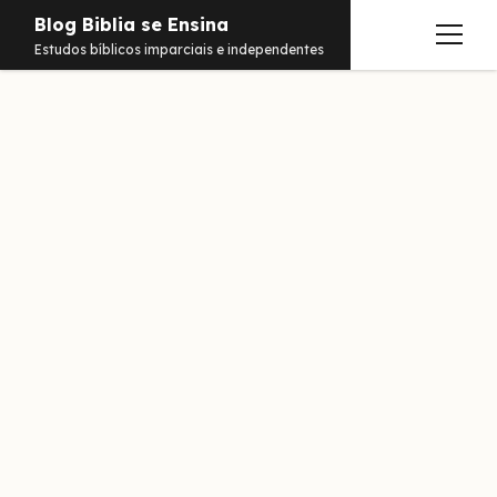
Blog Biblia se Ensina
abrir
Estudos bíblicos imparciais e independentes
menu
Estudos
Notificações
Conteúdos
abrir
menu
Contato
Livros
Sobre
PDFs
Hebraico
facebook
instagram
pinterest
youtube
e-
amazon
spotify
telegram
whatsapp
mail
Aramaico
Grego
Israel