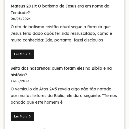
Mateus 28.19: O batismo de Jesus era em nome da
Trindade?
06/05/2024
O rito de batismo cristão atual segue a fórmula que
Jesus teria dado após ter sido ressuscitado, como é
muito conhecida: Ide, portanto, fazei discípulos
Ler Mais
Mateus
28.19:
Seita dos nazarenos: quem foram eles na Bíblia e na
O
batismo
história?
de
17/09/2023
Jesus
O versículo de Atos 24:5 revela algo não tão notado
era
em
por muitos leitores da Bíblia, ele diz o seguinte: “Temos
nome
achado que este homem é
da
Trindade?
Ler Mais
Seita
dos