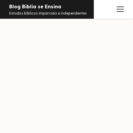
Blog Biblia se Ensina
abrir
Estudos bíblicos imparciais e independentes
menu
Estudos
Notificações
Conteúdos
abrir
menu
Contato
Livros
Sobre
PDFs
Hebraico
facebook
instagram
pinterest
youtube
e-
amazon
spotify
telegram
whatsapp
mail
Aramaico
Grego
Israel