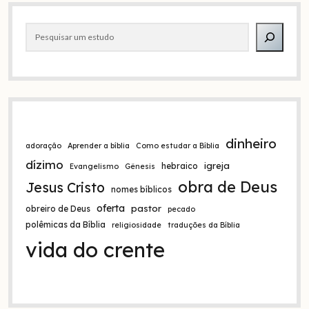
outras
Barra
traduções
Pesquisar
lateral
dinheiro
adoração
Aprender a bíblia
Como estudar a Bíblia
dízimo
igreja
hebraico
Evangelismo
Gênesis
obra de Deus
Jesus Cristo
nomes bíblicos
oferta
pastor
obreiro de Deus
pecado
polêmicas da Bíblia
religiosidade
traduções da Bíblia
vida do crente