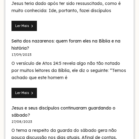
Jesus teria dado após ter sido ressuscitado, como é
muito conhecida: Ide, portanto, fazei discípulos
Ler Mais
Mateus
28.19:
Seita dos nazarenos: quem foram eles na Bíblia e na
O
batismo
história?
de
17/09/2023
Jesus
O versículo de Atos 24:5 revela algo não tão notado
era
em
por muitos leitores da Bíblia, ele diz o seguinte: “Temos
nome
achado que este homem é
da
Trindade?
Ler Mais
Seita
dos
Jesus e seus discípulos continuaram guardando o
nazarenos:
quem
sábado?
foram
27/08/2023
eles
O tema a respeito da guarda do sábado gera não
na
Bíblia
pouca discussão nos dias atuais. Afinal de contas,