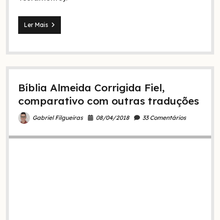
O
Ler Mais
que
é
o
textus
receptus
e
Bíblia Almeida Corrigida Fiel,
porque
todo
comparativo com outras traduções
cristão
deve
08/04/2018
33 Comentários
Gabriel Filgueiras
conhecê-
lo