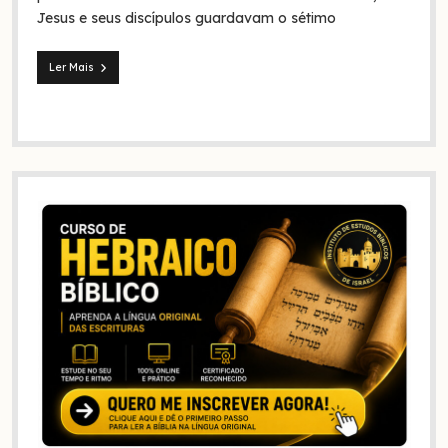
e
Jesus e seus discípulos guardavam o sétimo
na
história?
Ler Mais
Jesus
e
seus
discípulos
continuaram
guardando
o
sábado?