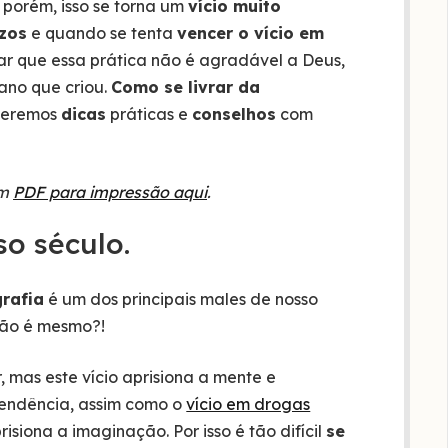
 porém, isso se torna um
vício muito
ízos
e quando se tenta
vencer o vício em
onar que essa prática não é agradável a Deus,
mano que criou.
Como se livrar da
eremos
dicas
práticas e
conselhos
com
em
PDF para impressão aqui
.
so século.
grafia
é um dos principais males de nosso
 não é mesmo?!
 mas este vício aprisiona a mente e
pendência, assim como o
vício em drogas
isiona a imaginação. Por isso é tão difícil
se