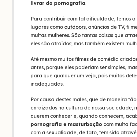
livrar da pornografia
.
Para contribuir com tal dificuldade, temos a
lugares como
outdoors
, anúncios de TV, film
muitas mulheres. São tantas coisas que atra
eles são atraídos; mas também existem mulh
Até mesmo muitos filmes de comédia criado
antes, porque eles poderiam ser simples, m
para que qualquer um veja, pois muitos del
inadequadas.
Por causa destes males, que de maneira tã
enraizados na cultura de nossa sociedade, m
querem conhecer e, quando conhecem, aca
pornografia e masturbação
com muita faci
com a sexualidade, de fato, tem sido atrav