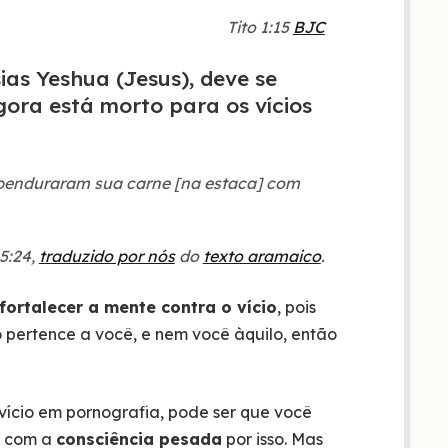
Tito 1:15
BJC
ias Yeshua (Jesus), deve se
gora está morto para os vícios
 penduraram sua carne [na estaca] com
5:24,
traduzido por nós
do
texto aramaico
.
fortalecer a mente contra o vício
, pois
pertence a você, e nem você àquilo, então
o vício em pornografia, pode ser que você
ar com a
consciência pesada
por isso. Mas