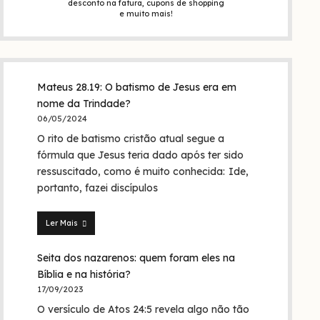
desconto na fatura, cupons de shopping
e muito mais!
Mateus 28.19: O batismo de Jesus era em
nome da Trindade?
06/05/2024
O rito de batismo cristão atual segue a
fórmula que Jesus teria dado após ter sido
ressuscitado, como é muito conhecida: Ide,
portanto, fazei discípulos
Ler Mais
Mateus
28.19:
Seita dos nazarenos: quem foram eles na
O
batismo
Bíblia e na história?
de
17/09/2023
Jesus
O versículo de Atos 24:5 revela algo não tão
era