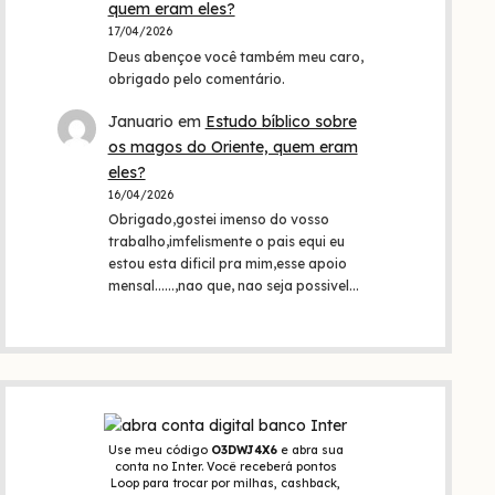
quem eram eles?
17/04/2026
Deus abençoe você também meu caro,
obrigado pelo comentário.
Januario
em
Estudo bíblico sobre
os magos do Oriente, quem eram
eles?
16/04/2026
Obrigado,gostei imenso do vosso
trabalho,imfelismente o pais equi eu
estou esta dificil pra mim,esse apoio
mensal......,nao que, nao seja possivel…
Use meu código
O3DWJ4X6
e abra sua
conta no Inter. Você receberá pontos
Loop para trocar por milhas, cashback,