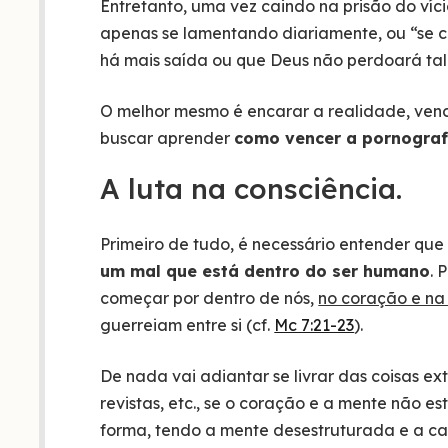
Entretanto, uma vez caindo na prisão do víc
apenas se lamentando diariamente, ou “se c
há mais saída ou que Deus não perdoará ta
O melhor mesmo é encarar a realidade, venc
buscar aprender
como vencer a pornograf
A luta na consciência.
Primeiro de tudo, é necessário entender qu
um mal que está dentro do ser humano
. 
começar por dentro de nós,
no coração e na
guerreiam entre si (cf.
Mc 7:21-23
).
De nada vai adiantar se livrar das coisas ex
revistas, etc., se o coração e a mente não es
forma, tendo a mente desestruturada e a ca