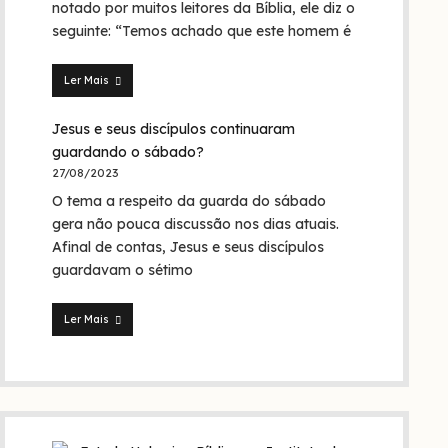
em
notado por muitos leitores da Bíblia, ele diz o
nome
seguinte: “Temos achado que este homem é
da
Trindade?
Ler Mais
Seita
dos
Jesus e seus discípulos continuaram
nazarenos:
quem
guardando o sábado?
foram
27/08/2023
eles
O tema a respeito da guarda do sábado
na
Bíblia
gera não pouca discussão nos dias atuais.
e
Afinal de contas, Jesus e seus discípulos
na
guardavam o sétimo
história?
Ler Mais
Jesus
e
seus
discípulos
continuaram
guardando
o