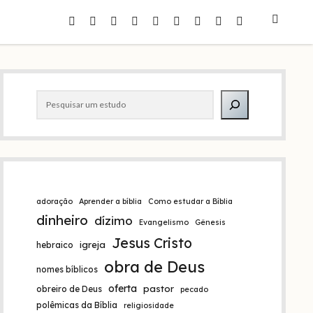
facebook
instagram
pinterest
youtube
e-
amazon
spotify
telegram
whatsapp
mail
Barra
Pesquisar
lateral
adoração
Aprender a bíblia
Como estudar a Bíblia
dinheiro
dízimo
Evangelismo
Gênesis
Jesus Cristo
igreja
hebraico
obra de Deus
nomes bíblicos
oferta
pastor
obreiro de Deus
pecado
polêmicas da Bíblia
religiosidade