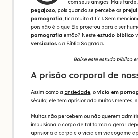
com seus amigos. Mais tarde,
pegajoso
, pois quando se percebe os
preju
pornografia
, fica muito difícil. Sem menci
pois não é o que Ele projetou para o ser hu
pornografia
então? Neste
estudo bíblico
v
versículos
da Bíblia Sagrada.
Baixe este estudo bíblico 
A prisão corporal de nos
Assim como a
ansiedade
, o
vício em porno
século; ele tem aprisionado muitas mentes,
Muitos não percebem ou não querem admitir,
impulsiona o corpo de tal forma a gerar de
aprisiona o corpo e o vício em videogame apr