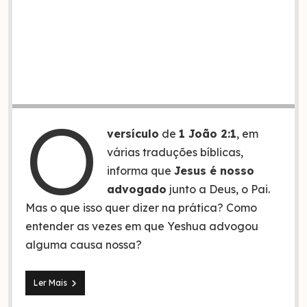
O
versículo
de
1 João 2:1
, em
várias traduções bíblicas,
informa que
Jesus é nosso
advogado
junto a Deus, o Pai.
Mas o que isso quer dizer na prática? Como
entender as vezes em que Yeshua advogou
alguma causa nossa?
De
Ler Mais
que
forma