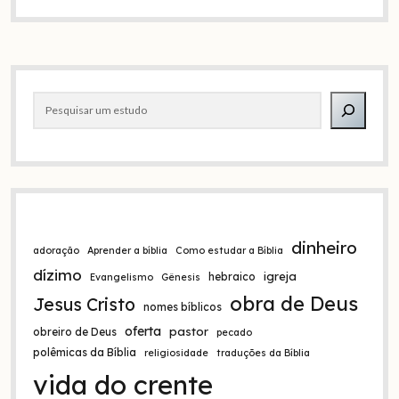
Jesus
é
nosso
advogado?
Barra
(1
João
Pesquisar
lateral
2:1)
dinheiro
adoração
Aprender a bíblia
Como estudar a Bíblia
dízimo
igreja
hebraico
Evangelismo
Gênesis
obra de Deus
Jesus Cristo
nomes bíblicos
oferta
pastor
obreiro de Deus
pecado
polêmicas da Bíblia
religiosidade
traduções da Bíblia
vida do crente