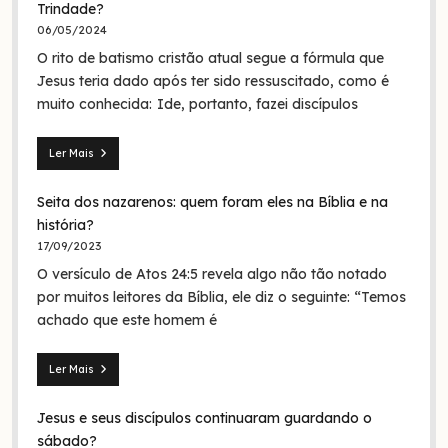
Trindade?
06/05/2024
O rito de batismo cristão atual segue a fórmula que
Jesus teria dado após ter sido ressuscitado, como é
muito conhecida: Ide, portanto, fazei discípulos
Ler Mais
Mateus
28.19:
Seita dos nazarenos: quem foram eles na Bíblia e na
O
batismo
história?
de
17/09/2023
Jesus
O versículo de Atos 24:5 revela algo não tão notado
era
em
por muitos leitores da Bíblia, ele diz o seguinte: “Temos
nome
achado que este homem é
da
Trindade?
Ler Mais
Seita
dos
Jesus e seus discípulos continuaram guardando o
nazarenos:
quem
sábado?