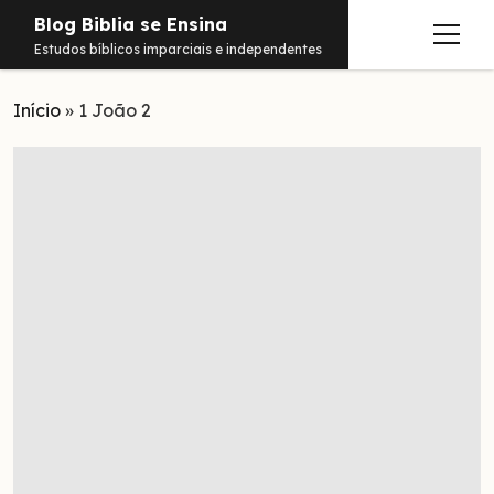
Blog Biblia se Ensina
abrir
Estudos bíblicos imparciais e independentes
menu
Início
Estudos
»
1 João 2
Notificações
Conteúdos
abrir
menu
Contato
Livros
Sobre
PDFs
Hebraico
facebook
instagram
pinterest
youtube
e-
amazon
spotify
telegram
whatsapp
mail
Aramaico
Grego
Israel