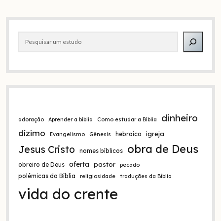
irmão
e
Barra
por
que
Pesquisar
lateral
dinheiro
adoração
Aprender a bíblia
Como estudar a Bíblia
dízimo
igreja
hebraico
Evangelismo
Gênesis
obra de Deus
Jesus Cristo
nomes bíblicos
oferta
pastor
obreiro de Deus
pecado
polêmicas da Bíblia
religiosidade
traduções da Bíblia
vida do crente