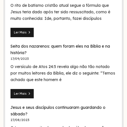
O rito de batismo cristão atual segue a fórmula que
Jesus teria dado após ter sido ressuscitado, como é
muito conhecida: Ide, portanto, fazei discípulos
Ler Mais
Mateus
28.19:
Seita dos nazarenos: quem foram eles na Bíblia e na
O
batismo
história?
de
17/09/2023
Jesus
O versículo de Atos 24:5 revela algo não tão notado
era
em
por muitos leitores da Bíblia, ele diz o seguinte: “Temos
nome
achado que este homem é
da
Trindade?
Ler Mais
Seita
dos
Jesus e seus discípulos continuaram guardando o
nazarenos:
quem
sábado?
foram
27/08/2023
eles