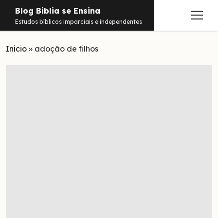
Blog Biblia se Ensina
abrir
Estudos bíblicos imparciais e independentes
menu
Início
Estudos
»
adoção de filhos
Notificações
Conteúdos
abrir
menu
Contato
Livros
Sobre
PDFs
Hebraico
facebook
instagram
pinterest
youtube
e-
amazon
spotify
telegram
whatsapp
mail
Aramaico
Grego
Israel