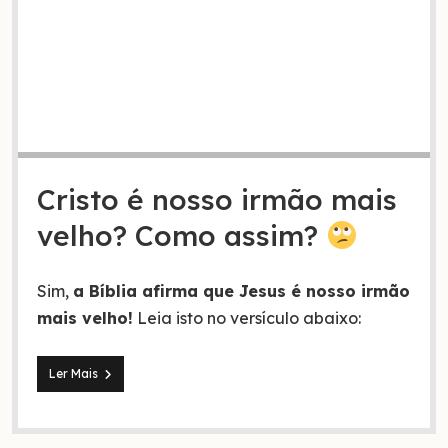
Cristo é nosso irmão mais
velho? Como assim?
Sim,
a Bíblia afirma que Jesus é nosso irmão
mais velho!
Leia isto no versículo abaixo:
Entenda
Ler Mais
como
Jesus
é
nosso