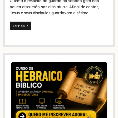
O tema a respeito da guarda do sábado gera não
na
Bíblia
pouca discussão nos dias atuais. Afinal de contas,
e
Jesus e seus discípulos guardavam o sétimo
na
história?
Ler Mais
Jesus
e
seus
discípulos
continuaram
guardando
o
sábado?