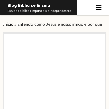
Blog Biblia se Ensina
abrir
Estudos bíblicos imparciais e independentes
menu
Início
Estudos
»
Entenda como Jesus é nosso irmão e por que
Notificações
Conteúdos
abrir
menu
Contato
Livros
Sobre
PDFs
Hebraico
facebook
instagram
pinterest
youtube
e-
amazon
spotify
telegram
whatsapp
mail
Aramaico
Grego
Israel