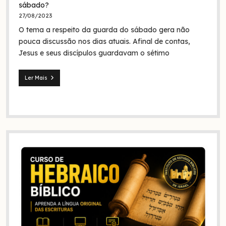
quem
sábado?
foram
27/08/2023
eles
O tema a respeito da guarda do sábado gera não
na
Bíblia
pouca discussão nos dias atuais. Afinal de contas,
e
Jesus e seus discípulos guardavam o sétimo
na
história?
Ler Mais
Jesus
e
seus
discípulos
continuaram
guardando
o
sábado?