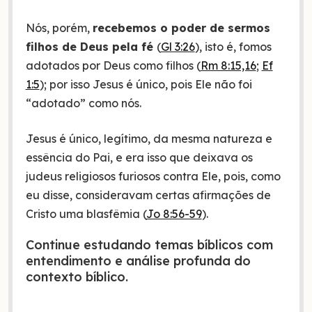
Nós, porém,
recebemos o poder de sermos
filhos de Deus pela fé
(
Gl 3:26
), isto é, fomos
adotados por Deus como filhos (
Rm 8:15,16
;
Ef
1:5
); por isso Jesus é único, pois Ele não foi
“adotado” como nós.
Jesus é único, legítimo, da mesma natureza e
essência do Pai, e era isso que deixava os
judeus religiosos furiosos contra Ele, pois, como
eu disse, consideravam certas afirmações de
Cristo uma blasfêmia (
Jo 8:56-59
).
Continue estudando temas bíblicos com
entendimento e análise profunda do
contexto bíblico.