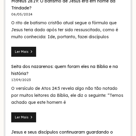
Mateus 28.19: O batismo de Jesus era em nome da
Trindade?
06/05/2024
O rito de batismo cristão atual segue a fórmula que
Jesus teria dado após ter sido ressuscitado, como é
muito conhecida: Ide, portanto, fazei discípulos
Ler Mais
Mateus
28.19:
Seita dos nazarenos: quem foram eles na Bíblia e na
O
batismo
história?
de
17/09/2023
Jesus
O versículo de Atos 24:5 revela algo não tão notado
era
em
por muitos leitores da Bíblia, ele diz o seguinte: “Temos
nome
achado que este homem é
da
Trindade?
Ler Mais
Seita
dos
Jesus e seus discípulos continuaram guardando o
nazarenos: