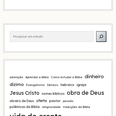
A
l
t
e
Barra
r
Pesquisar
n
lateral
a
t
i
v
e
:
dinheiro
adoração
Aprender a bíblia
Como estudar a Bíblia
dízimo
igreja
hebraico
Evangelismo
Gênesis
obra de Deus
Jesus Cristo
nomes bíblicos
oferta
pastor
obreiro de Deus
pecado
polêmicas da Bíblia
religiosidade
traduções da Bíblia