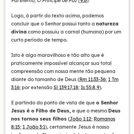
Pai eterno, O Príncipe de Paz (
9:6
).
Logo, à partir do texto acima, podemos
concluir que o Senhor possui tanto a
natureza
divina
como possuiu a carnal (humana) por um
curto período de tempo.
Isto é algo maravilhoso e tão alto que é
praticamente impossível alcançar sua total
compreensão com nossa mente tão pequena
diante do tamanho de Deus (
Rm 11:33-36
;
1 Tm
3:16
; por extensão
Sl 139:17,18
;
Is 55:8,9
).
E partindo do ponto de vista de que
o Senhor
Jesus é o Filho de Deus,
e que o mesmo
Deus
nos tornou seus filhos
(
João 1:12
;
Romanos
8:15
;
1 João 3:1
), certamente Jesus é nosso