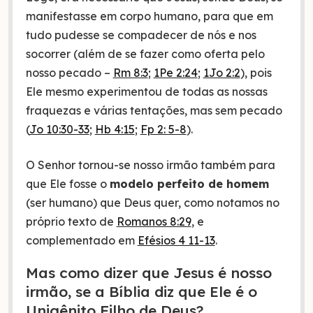
manifestasse em corpo humano, para que em
tudo pudesse se compadecer de nós e nos
socorrer (além de se fazer como oferta pelo
nosso pecado –
Rm 8:3
;
1Pe 2:24
;
1Jo 2:2
), pois
Ele mesmo experimentou de todas as nossas
fraquezas e várias tentações, mas sem pecado
(
Jo 10:30-33
;
Hb 4:15
;
Fp 2: 5-8
).
O Senhor tornou-se nosso irmão também para
que Ele fosse o
modelo perfeito de homem
(ser humano) que Deus quer, como notamos no
próprio texto de
Romanos 8:29
, e
complementado em
Efésios 4 11-13
.
Mas como dizer que Jesus é nosso
irmão, se a Bíblia diz que Ele é o
Unigênito Filho de Deus?