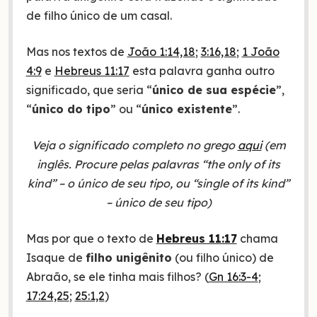
de filho único de um casal.
Mas nos textos de
João 1:14,18
;
3:16,18
;
1 João
4:9
e
Hebreus 11:17
esta palavra ganha outro
significado, que seria “
único de sua espécie
”,
“
único do tipo
” ou “
único existente
”.
Veja o significado completo no grego
aqui
(em
inglês. Procure pelas palavras “the only of its
kind” – o único de seu tipo, ou “single of its kind”
– único de seu tipo)
Mas por que o texto de
Hebreus 11:17
chama
Isaque de
filho unigênito
(ou filho único) de
Abraão, se ele tinha mais filhos? (
Gn 16:3-4
;
17:24,25
;
25:1,2
)