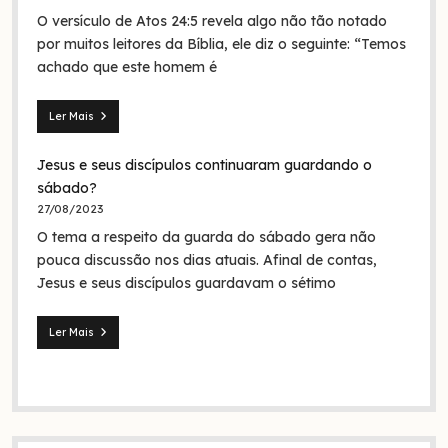
Jesus
O versículo de Atos 24:5 revela algo não tão notado
era
em
por muitos leitores da Bíblia, ele diz o seguinte: “Temos
nome
achado que este homem é
da
Trindade?
Ler Mais
Seita
dos
Jesus e seus discípulos continuaram guardando o
nazarenos:
quem
sábado?
foram
27/08/2023
eles
O tema a respeito da guarda do sábado gera não
na
Bíblia
pouca discussão nos dias atuais. Afinal de contas,
e
Jesus e seus discípulos guardavam o sétimo
na
história?
Ler Mais
Jesus
e
seus
discípulos
continuaram
guardando