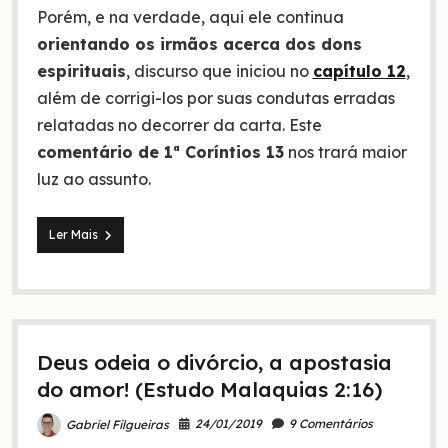
Porém, e na verdade, aqui ele continua
orientando os irmãos acerca dos dons
espirituais
, discurso que iniciou no
capítulo 12
,
além de corrigi-los por suas condutas erradas
relatadas no decorrer da carta. Este
comentário de 1ª Coríntios 13
nos trará maior
luz ao assunto.
1ª
Ler Mais
Coríntios
13,
o
dom
do
amor:
Deus odeia o divórcio, a apostasia
comentário
e
do amor! (Estudo Malaquias 2:16)
explicação
24/01/2019
9 Comentários
Gabriel Filgueiras