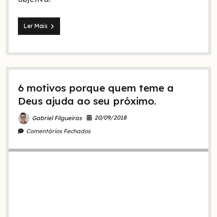
O
Ler Mais
primeiro
amor
(Ap
2:4):
o
que
6 motivos porque quem teme a
é
e
Deus ajuda ao seu próximo.
como
voltar
20/09/2018
Gabriel Filgueiras
para
ele?
Comentários Fechados