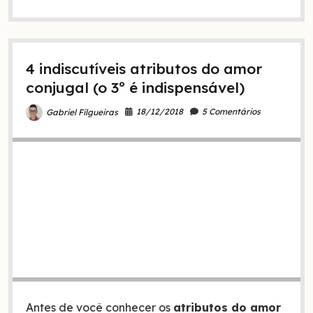
o
divórcio,
a
apostasia
do
4 indiscutíveis atributos do amor
amor!
(Estudo
conjugal (o 3º é indispensável)
Malaquias
2:16)
18/12/2018
5 Comentários
Gabriel Filgueiras
Antes de você conhecer os
atributos do amor