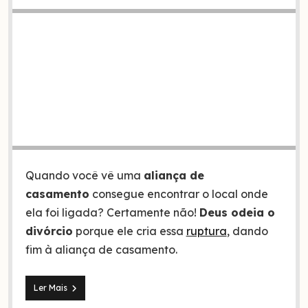
Quando você vê uma
aliança de
casamento
consegue encontrar o local onde
ela foi ligada? Certamente não!
Deus odeia o
divórcio
porque ele cria essa
ruptura
, dando
fim à aliança de casamento.
Deus
Ler Mais
odeia