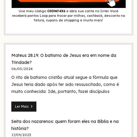
Use meu código
O3DWJ4X6
e abra sua conta no Inter. Você
receberá pontos Loop para trocar por milhas, cashback, desconto na
fatura, cupons de shopping e muito mais!
Mateus 28.19: O batismo de Jesus era em nome da
Trindade?
06/05/2024
O rito de batismo cristão atual segue a fórmula que
Jesus teria dado após ter sido ressuscitado, como é
muito conhecida: Ide, portanto, fazei discípulos
Ler Mais
Mateus
28.19:
Seita dos nazarenos: quem foram eles na Bíblia e na
O
batismo
história?
de
17/09/2023