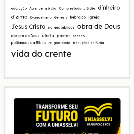
dinheiro
adoração
Aprender a bíblia
Como estudar a Bíblia
dízimo
igreja
hebraico
Evangelismo
Gênesis
obra de Deus
Jesus Cristo
nomes bíblicos
oferta
pastor
obreiro de Deus
pecado
polêmicas da Bíblia
religiosidade
traduções da Bíblia
vida do crente