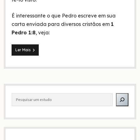
É interessante o que Pedro escreve em sua
carta enviada para diversos cristãos em
1
Pedro 1:8
, veja:
Como
Ler Mais
amar
a
Jesus
mesmo
sem
tê-
Barra
lo
visto
Pesquisar
lateral
(Estudo
1
Pedro
1:8)