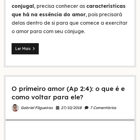
conjugal
, precisa conhecer as
características
que há na essência do amor
, pois precisará
delas dentro de si para que comece a exercitar
o amor para com seu cônjuge.
4
Ler Mais
indiscutíveis
atributos
do
amor
conjugal
(o
O primeiro amor (Ap 2:4): o que é e
3º
é
como voltar para ele?
indispensável)
27/10/2018
7 Comentários
Gabriel Filgueiras