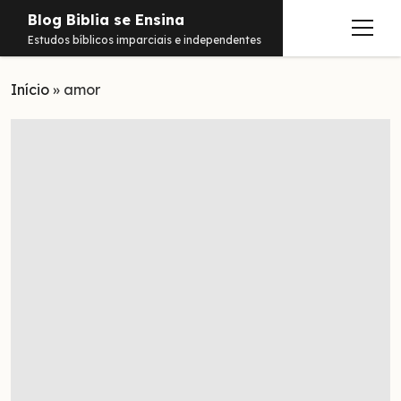
Blog Biblia se Ensina
abrir
Estudos bíblicos imparciais e independentes
menu
Início
Estudos
»
amor
Notificações
Conteúdos
abrir
menu
Contato
Livros
Sobre
PDFs
Hebraico
facebook
instagram
pinterest
youtube
e-
amazon
spotify
telegram
whatsapp
mail
Aramaico
Grego
Israel