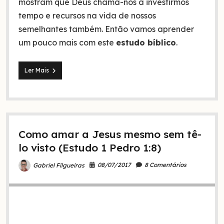
mostram que Deus chama-nos a investirmos
tempo e recursos na vida de nossos
semelhantes também. Então vamos aprender
um pouco mais com este
estudo bíblico
.
6
Ler Mais
motivos
porque
quem
teme
a
Deus
Como amar a Jesus mesmo sem tê-
ajuda
ao
lo visto (Estudo 1 Pedro 1:8)
seu
próximo.
08/07/2017
8 Comentários
Gabriel Filgueiras