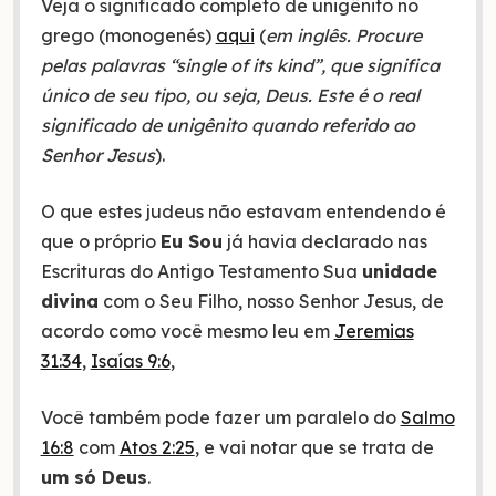
Veja o significado completo de unigênito no
grego (monogenés)
aqui
(
em inglês. Procure
pelas palavras “single of its kind”, que significa
único de seu tipo, ou seja, Deus. Este é o real
significado de unigênito quando referido ao
Senhor Jesus
).
O que estes judeus não estavam entendendo é
que o próprio
Eu Sou
já havia declarado nas
Escrituras do Antigo Testamento Sua
unidade
divina
com o Seu Filho, nosso Senhor Jesus, de
acordo como você mesmo leu em
Jeremias
31:34
,
Isaías 9:6
,
Você também pode fazer um paralelo do
Salmo
16:8
com
Atos 2:25
, e vai notar que se trata de
um só Deus
.