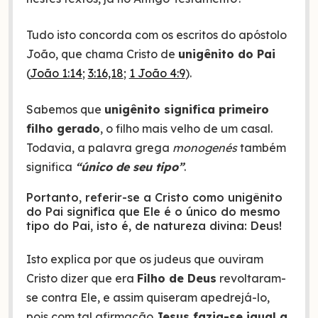
Tudo isto concorda com os escritos do apóstolo
João, que chama Cristo de
unigênito do Pai
(
João 1:14
;
3:16,18
;
1 João 4:9
).
Sabemos que
unigênito significa primeiro
filho gerado
, o filho mais velho de um casal.
Todavia, a palavra grega
monogenés
também
significa
“único de seu tipo”
.
Portanto, referir-se a Cristo como unigênito
do Pai significa que Ele é o único do mesmo
tipo do Pai, isto é, de natureza divina: Deus!
Isto explica por que os judeus que ouviram
Cristo dizer que era
Filho de Deus
revoltaram-
se contra Ele, e assim quiseram apedrejá-lo,
pois com tal afirmação
Jesus fazia-se igual a