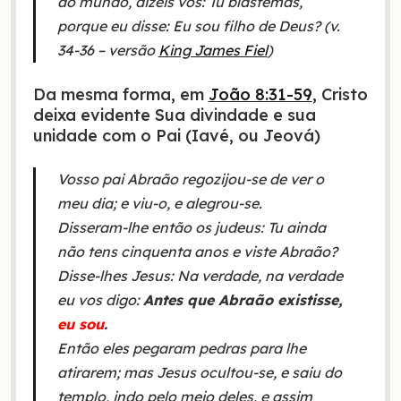
ao mundo, dizeis vós: Tu blasfemas,
porque eu disse: Eu sou filho de Deus? (v.
34-36 – versão
King James Fiel
)
Da mesma forma, em
João 8:31-59
, Cristo
deixa evidente Sua divindade e sua
unidade com o Pai (Iavé, ou Jeová)
Vosso pai Abraão regozijou-se de ver o
meu dia; e viu-o, e alegrou-se.
Disseram-lhe então os judeus: Tu ainda
não tens cinquenta anos e viste Abraão?
Disse-lhes Jesus: Na verdade, na verdade
eu vos digo:
Antes que Abraão existisse,
eu sou
.
Então eles pegaram pedras para lhe
atirarem; mas Jesus ocultou-se, e saiu do
templo, indo pelo meio deles, e assim