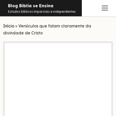
Blog Biblia se Ensina
abrir
Estudos bíblicos imparciais e independentes
menu
Início
Estudos
»
Versículos que falam claramente da
divindade de Cristo
Notificações
Conteúdos
abrir
menu
Contato
Livros
Sobre
PDFs
Hebraico
facebook
instagram
pinterest
youtube
e-
amazon
spotify
telegram
whatsapp
mail
Aramaico
Grego
Israel