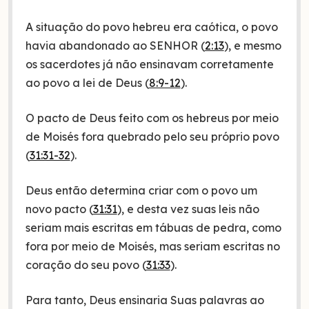
A situação do povo hebreu era caótica, o povo
havia abandonado ao SENHOR (
2:13
), e mesmo
os sacerdotes já não ensinavam corretamente
ao povo a lei de Deus (
8:9-12
).
O pacto de Deus feito com os hebreus por meio
de Moisés fora quebrado pelo seu próprio povo
(
31:31-32
).
Deus então determina criar com o povo um
novo pacto (
31:31
), e desta vez suas leis não
seriam mais escritas em tábuas de pedra, como
fora por meio de Moisés, mas seriam escritas no
coração do seu povo (
31:33
).
Para tanto, Deus ensinaria Suas palavras ao