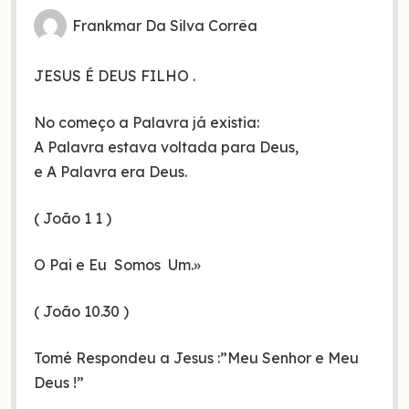
Frankmar Da Silva Corrêa
JESUS É DEUS FILHO .
No começo a Palavra já existia:
A Palavra estava voltada para Deus,
e A Palavra era Deus.
( João 1 1 )
O Pai e Eu Somos Um.»
( João 10.30 )
Tomé Respondeu a Jesus :”Meu Senhor e Meu
Deus !”