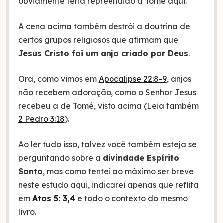
obviamente teria repreendido a Tomé aqui.
A cena acima também destrói a doutrina de
certos grupos religiosos que afirmam que
Jesus Cristo foi um anjo criado por Deus
.
Ora, como vimos em
Apocalipse 22:8-9
, anjos
não recebem adoração, como o Senhor Jesus
recebeu a de Tomé, visto acima (Leia também
2 Pedro 3:18
).
Ao ler tudo isso, talvez você também esteja se
perguntando sobre a
divindade Espírito
Santo
, mas como tentei ao máximo ser breve
neste estudo aqui, indicarei apenas que reflita
em
Atos 5: 3,4
e todo o contexto do mesmo
livro.