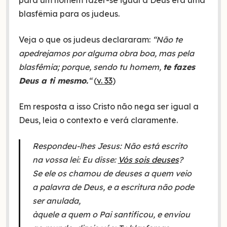
para um homem fazer-se igual a Deus era uma
blasfêmia para os judeus.
Veja o que os judeus declararam:
“Não te
apedrejamos por alguma obra boa, mas pela
blasfêmia; porque, sendo tu homem,
te fazes
Deus a ti mesmo.
“
(
v. 33
)
Em resposta a isso Cristo não nega ser igual a
Deus, leia o contexto e verá claramente.
Respondeu-lhes Jesus: Não está escrito
na vossa lei: Eu disse:
Vós sois deuses
?
Se ele os chamou de deuses a quem veio
a palavra de Deus, e a escritura não pode
ser anulada,
àquele a quem o Pai santificou, e enviou