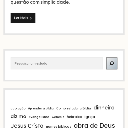
questão com simplicidade.
Ananias
Ler Mais
e
Safira
morreram
porque
omitiram
o
Barra
dízimo?
Pesquisar
lateral
dinheiro
adoração
Aprender a bíblia
Como estudar a Bíblia
dízimo
igreja
hebraico
Evangelismo
Gênesis
obra de Deus
Jesus Cristo
nomes bíblicos