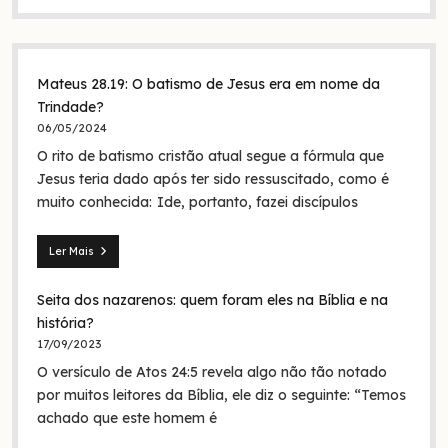
Mateus 28.19: O batismo de Jesus era em nome da
Trindade?
06/05/2024
O rito de batismo cristão atual segue a fórmula que
Jesus teria dado após ter sido ressuscitado, como é
muito conhecida: Ide, portanto, fazei discípulos
Ler Mais
Mateus
28.19:
Seita dos nazarenos: quem foram eles na Bíblia e na
O
batismo
história?
de
17/09/2023
Jesus
O versículo de Atos 24:5 revela algo não tão notado
era
em
por muitos leitores da Bíblia, ele diz o seguinte: “Temos
nome
achado que este homem é
da
Trindade?