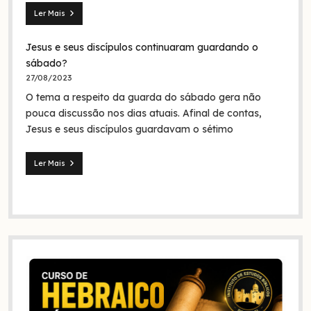
Ler Mais
Seita
dos
Jesus e seus discípulos continuaram guardando o
nazarenos:
quem
sábado?
foram
27/08/2023
eles
O tema a respeito da guarda do sábado gera não
na
Bíblia
pouca discussão nos dias atuais. Afinal de contas,
e
Jesus e seus discípulos guardavam o sétimo
na
história?
Ler Mais
Jesus
e
seus
discípulos
continuaram
guardando
o
sábado?