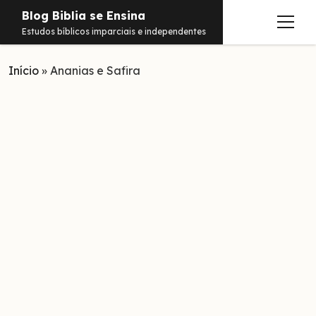
Blog Biblia se Ensina
abrir
Estudos bíblicos imparciais e independentes
menu
Início
Estudos
»
Ananias e Safira
Notificações
Conteúdos
abrir
menu
Contato
Livros
Sobre
PDFs
Hebraico
facebook
instagram
pinterest
youtube
e-
amazon
spotify
telegram
whatsapp
mail
Aramaico
Grego
Israel