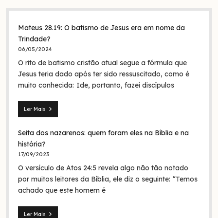
Mateus 28.19: O batismo de Jesus era em nome da
Trindade?
06/05/2024
O rito de batismo cristão atual segue a fórmula que
Jesus teria dado após ter sido ressuscitado, como é
muito conhecida: Ide, portanto, fazei discípulos
Ler Mais
Mateus
28.19:
Seita dos nazarenos: quem foram eles na Bíblia e na
O
batismo
história?
de
17/09/2023
Jesus
O versículo de Atos 24:5 revela algo não tão notado
era
em
por muitos leitores da Bíblia, ele diz o seguinte: “Temos
nome
achado que este homem é
da
Trindade?
Ler Mais