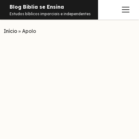
Blog Biblia se Ensina
abrir
Estudos bíblicos imparciais e independentes
menu
Início
Estudos
»
Apolo
Notificações
Conteúdos
abrir
menu
Contato
Livros
Sobre
PDFs
Hebraico
facebook
instagram
pinterest
youtube
e-
amazon
spotify
telegram
whatsapp
mail
Aramaico
Grego
Israel