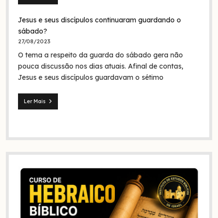
Seita
dos
Jesus e seus discípulos continuaram guardando o
nazarenos:
quem
sábado?
foram
27/08/2023
eles
O tema a respeito da guarda do sábado gera não
na
Bíblia
pouca discussão nos dias atuais. Afinal de contas,
e
Jesus e seus discípulos guardavam o sétimo
na
história?
Ler Mais
Jesus
e
seus
discípulos
continuaram
guardando
o
sábado?