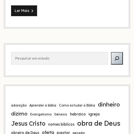
Quem
Ler Mais
escreveu
a
carta
aos
hebreus:
por
Barra
que
eu
Pesquisar
lateral
penso
que
foi
Apolo
dinheiro
adoração
Aprender a bíblia
Como estudar a Bíblia
dízimo
igreja
hebraico
Evangelismo
Gênesis
obra de Deus
Jesus Cristo
nomes bíblicos
oferta
pastor
obreiro de Deus
pecado