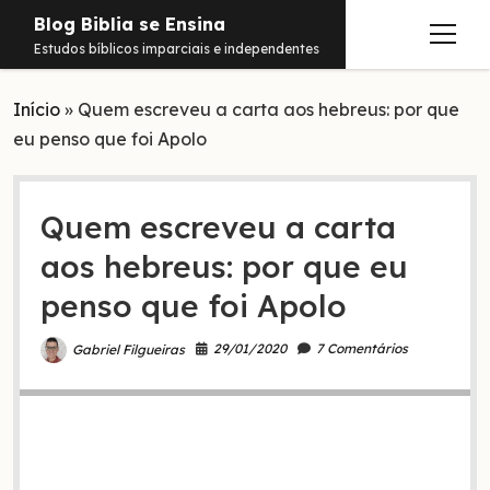
Blog Biblia se Ensina
abrir
Estudos bíblicos imparciais e independentes
menu
Início
Estudos
»
Quem escreveu a carta aos hebreus: por que
eu penso que foi Apolo
Notificações
Conteúdos
abrir
menu
Quem escreveu a carta
Contato
Livros
aos hebreus: por que eu
Sobre
PDFs
penso que foi Apolo
Hebraico
facebook
instagram
pinterest
youtube
e-
amazon
spotify
telegram
whatsapp
29/01/2020
7 Comentários
Gabriel Filgueiras
mail
Aramaico
Grego
Israel