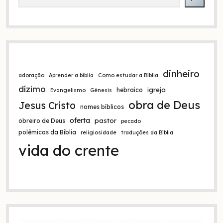
a
t
i
v
e
:
dinheiro
adoração
Aprender a bíblia
Como estudar a Bíblia
dízimo
igreja
hebraico
Evangelismo
Gênesis
obra de Deus
Jesus Cristo
nomes bíblicos
oferta
pastor
obreiro de Deus
pecado
polêmicas da Bíblia
religiosidade
traduções da Bíblia
vida do crente