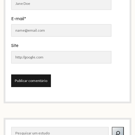
E-mail*
Site
A
l
t
e
Barra
r
Pesquisar
n
lateral