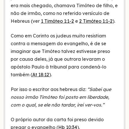
era mais chegado, chamava Timóteo de filho, e
não de irmão, como no referido versículo de
Hebreus (ver
1 Timóteo 1:1-2
e
2 Timóteo 1:1-2
).
Como em Corinto os judeus muito resistiam
contra a mensagem do evangelho, é de se
imaginar que Timóteo talvez estivesse preso
por causa deles, já que outrora levaram o
apóstolo Paulo à tribunal para condená-lo
também (
At 18:12
).
Por isso o escritor aos hebreus diz:
“Sabei que
nosso irmão Timóteo foi posto em liberdade,
com o qual, se ele não tardar, irei ver-vos.”
O próprio autor da carta foi preso devido
pregar o evangelho (
Hb 10:34
).