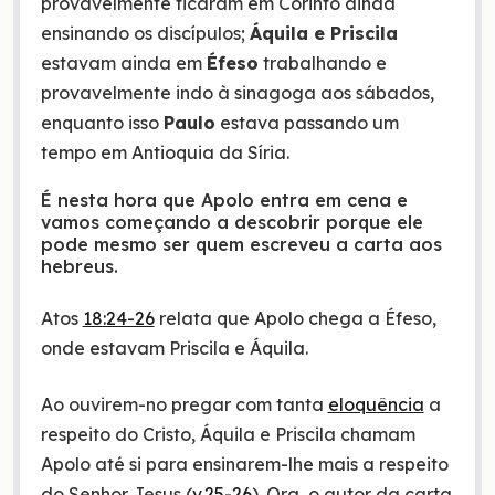
provavelmente ficaram em Corinto ainda
ensinando os discípulos;
Áquila e Priscila
estavam ainda em
Éfeso
trabalhando e
provavelmente indo à sinagoga aos sábados,
enquanto isso
Paulo
estava passando um
tempo em Antioquia da Síria.
É nesta hora que Apolo entra em cena e
vamos começando a descobrir porque ele
pode mesmo ser quem escreveu a carta aos
hebreus.
Atos
18:24-26
relata que Apolo chega a Éfeso,
onde estavam Priscila e Áquila.
Ao ouvirem-no pregar com tanta
eloquência
a
respeito do Cristo, Áquila e Priscila chamam
Apolo até si para ensinarem-lhe mais a respeito
do Senhor Jesus (
v.25-26
). Ora, o autor da carta