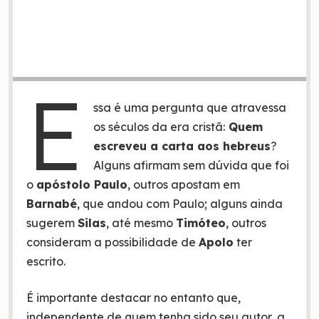
E
ssa é uma pergunta que atravessa
os séculos da era cristã:
Quem
escreveu a carta aos hebreus
?
Alguns afirmam sem dúvida que foi
o
apóstolo Paulo
, outros apostam em
Barnabé
, que andou com Paulo; alguns ainda
sugerem
Silas
, até mesmo
Timóteo
, outros
consideram a possibilidade de
Apolo
ter
escrito.
É importante destacar no entanto que,
independente de quem tenha sido seu autor, a