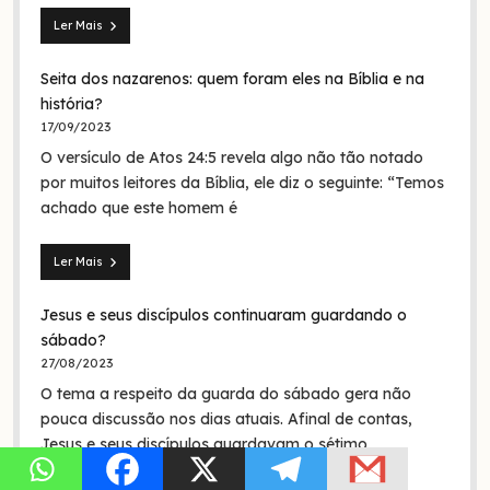
Ler Mais
Mateus
28.19:
Seita dos nazarenos: quem foram eles na Bíblia e na
O
batismo
história?
de
17/09/2023
Jesus
O versículo de Atos 24:5 revela algo não tão notado
era
em
por muitos leitores da Bíblia, ele diz o seguinte: “Temos
nome
achado que este homem é
da
Trindade?
Ler Mais
Seita
dos
Jesus e seus discípulos continuaram guardando o
nazarenos:
quem
sábado?
foram
27/08/2023
eles
O tema a respeito da guarda do sábado gera não
na
Bíblia
pouca discussão nos dias atuais. Afinal de contas,
e
Jesus e seus discípulos guardavam o sétimo
na
história?