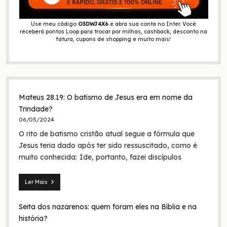
Use meu código
O3DWJ4X6
e abra sua conta no Inter. Você
receberá pontos Loop para trocar por milhas, cashback, desconto na
fatura, cupons de shopping e muito mais!
Mateus 28.19: O batismo de Jesus era em nome da
Trindade?
06/05/2024
O rito de batismo cristão atual segue a fórmula que
Jesus teria dado após ter sido ressuscitado, como é
muito conhecida: Ide, portanto, fazei discípulos
Ler Mais
Mateus
28.19:
Seita dos nazarenos: quem foram eles na Bíblia e na
O
batismo
história?
de