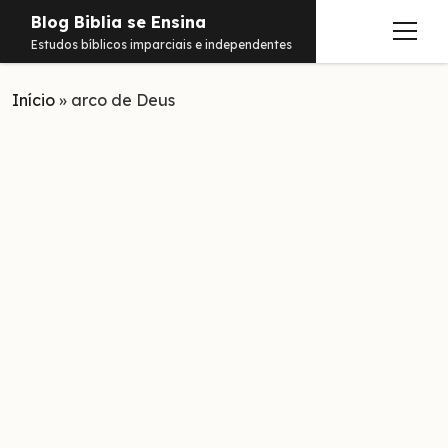
Blog Biblia se Ensina
abrir
Estudos bíblicos imparciais e independentes
menu
Início
Estudos
»
arco de Deus
Notificações
Conteúdos
abrir
menu
Contato
Livros
Sobre
PDFs
Hebraico
facebook
instagram
pinterest
youtube
e-
amazon
spotify
telegram
whatsapp
mail
Aramaico
Grego
Israel