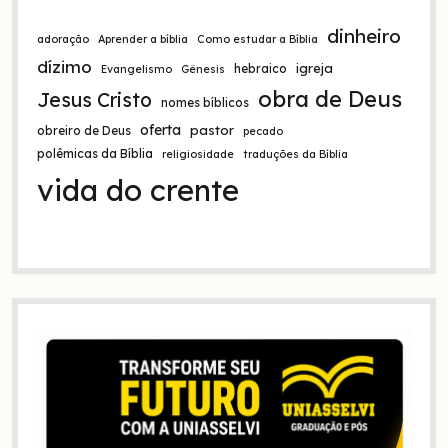
dinheiro
adoração
Aprender a bíblia
Como estudar a Bíblia
dízimo
igreja
hebraico
Evangelismo
Gênesis
obra de Deus
Jesus Cristo
nomes bíblicos
oferta
pastor
obreiro de Deus
pecado
polêmicas da Bíblia
religiosidade
traduções da Bíblia
vida do crente