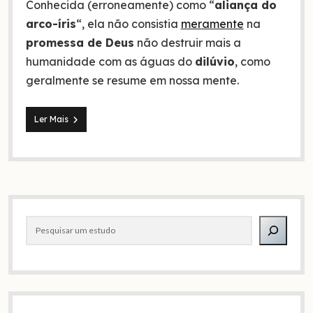
Conhecida (erroneamente) como “
aliança do
arco-íris
“, ela não consistia
meramente
na
promessa de Deus
não destruir mais a
humanidade com as águas do
dilúvio
, como
geralmente se resume em nossa mente.
Aliança
Ler Mais
de
Deus
com
Noé
e
as
Barra
7
leis
Pesquisar
lateral
universais