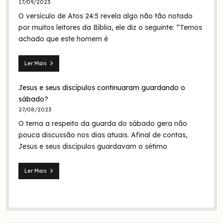
17/09/2023
Jesus
O versículo de Atos 24:5 revela algo não tão notado
era
em
por muitos leitores da Bíblia, ele diz o seguinte: “Temos
nome
achado que este homem é
da
Trindade?
Ler Mais
Seita
dos
Jesus e seus discípulos continuaram guardando o
nazarenos:
quem
sábado?
foram
27/08/2023
eles
O tema a respeito da guarda do sábado gera não
na
Bíblia
pouca discussão nos dias atuais. Afinal de contas,
e
Jesus e seus discípulos guardavam o sétimo
na
história?
Ler Mais
Jesus
e
seus
discípulos
continuaram