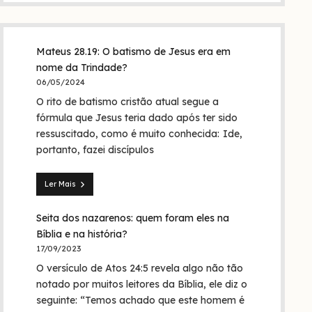
Mateus 28.19: O batismo de Jesus era em
nome da Trindade?
06/05/2024
O rito de batismo cristão atual segue a
fórmula que Jesus teria dado após ter sido
ressuscitado, como é muito conhecida: Ide,
portanto, fazei discípulos
Ler Mais
Mateus
28.19:
Seita dos nazarenos: quem foram eles na
O
batismo
Bíblia e na história?
de
17/09/2023
Jesus
O versículo de Atos 24:5 revela algo não tão
era
em
notado por muitos leitores da Bíblia, ele diz o
nome
seguinte: “Temos achado que este homem é
da