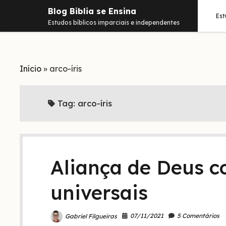
Blog Biblia se Ensina
Es
Estudos bíblicos imparciais e independentes
Início
»
arco-íris
Tag:
arco-íris
Aliança de Deus co
universais
07/11/2021
5 Comentários
Gabriel Filgueiras