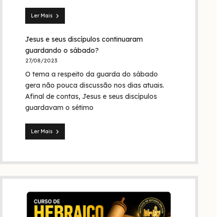
Trindade?
Ler Mais
Seita
dos
Jesus e seus discípulos continuaram
nazarenos:
quem
guardando o sábado?
foram
27/08/2023
eles
O tema a respeito da guarda do sábado
na
Bíblia
gera não pouca discussão nos dias atuais.
e
Afinal de contas, Jesus e seus discípulos
na
guardavam o sétimo
história?
Ler Mais
Jesus
e
seus
discípulos
continuaram
guardando
o
sábado?