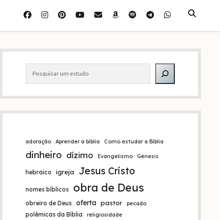
facebook
instagram
pinterest
youtube
e-
amazon
spotify
telegram
whatsapp
mail
Barra
Pesquisar
lateral
adoração
Aprender a bíblia
Como estudar a Bíblia
dinheiro
dízimo
Evangelismo
Gênesis
Jesus Cristo
igreja
hebraico
obra de Deus
nomes bíblicos
oferta
pastor
obreiro de Deus
pecado
polêmicas da Bíblia
religiosidade