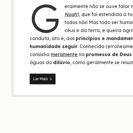
G
eralmente não se ouve falar
Noah
), que foi estendida a 
todos nós! Mas todo ser huma
céus e da terra, e queira ag
conduta, isto é, aos
princípios e mandamen
humanidade seguir
. Conhecida (erroneame
consistia
meramente
na
promessa de Deus
águas do
dilúvio
, como geralmente se resu
Aliança
Ler Mais
de
Deus
com
Noé
e
as
7
leis
universais