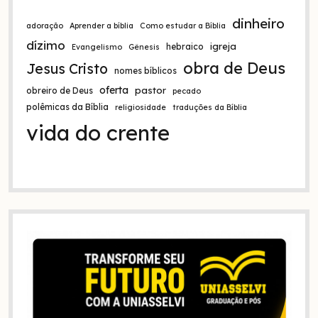
dinheiro
adoração
Aprender a bíblia
Como estudar a Bíblia
dízimo
igreja
hebraico
Evangelismo
Gênesis
obra de Deus
Jesus Cristo
nomes bíblicos
oferta
pastor
obreiro de Deus
pecado
polêmicas da Bíblia
religiosidade
traduções da Bíblia
vida do crente