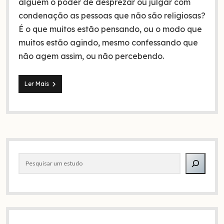
alguém o poder de desprezar ou julgar com
condenação as pessoas que não são religiosas?
É o que muitos estão pensando, ou o modo que
muitos estão agindo, mesmo confessando que
não agem assim, ou não percebendo.
Incrédulo
Ler Mais
ou
crente:
O
que
é
a
Barra
religião
para
Pesquisar
lateral
você?