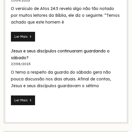
17/09/2023
Jesus
O versículo de Atos 24:5 revela algo não tão notado
era
em
por muitos leitores da Bíblia, ele diz o seguinte: “Temos
nome
achado que este homem é
da
Trindade?
Ler Mais
Seita
dos
Jesus e seus discípulos continuaram guardando o
nazarenos:
quem
sábado?
foram
27/08/2023
eles
O tema a respeito da guarda do sábado gera não
na
Bíblia
pouca discussão nos dias atuais. Afinal de contas,
e
Jesus e seus discípulos guardavam o sétimo
na
história?
Ler Mais
Jesus
e
seus
discípulos
continuaram
guardando