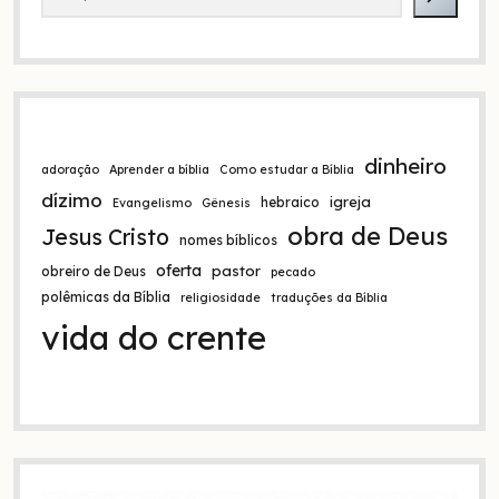
diz?
dinheiro
adoração
Aprender a bíblia
Como estudar a Bíblia
dízimo
igreja
hebraico
Evangelismo
Gênesis
obra de Deus
Jesus Cristo
nomes bíblicos
oferta
pastor
obreiro de Deus
pecado
polêmicas da Bíblia
religiosidade
traduções da Bíblia
vida do crente