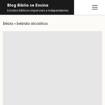
Blog Biblia se Ensina
abrir
Estudos bíblicos imparciais e independentes
menu
Início
Estudos
»
bebida alcoólica
Notificações
Conteúdos
abrir
menu
Contato
Livros
Sobre
PDFs
Hebraico
facebook
instagram
pinterest
youtube
e-
amazon
spotify
telegram
whatsapp
mail
Aramaico
Grego
Israel