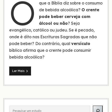
O
que a Bíblia diz sobre o consumo
de bebida alcoólica?
O crente
pode beber cerveja com
álcool ou não
? Seja
evangélico, católico ou judeu. Se é pecado,
onde é dito nas Escrituras Sagradas que não
pode beber? Do contrário, qual
versículo
bíblico afirma que o crente pode consumir
bebida alcoólica?
O
Ler Mais
crente
pode
beber
cerveja?
O
que
Barra
a
Bíblia
Pesquisar
lateral
realmente