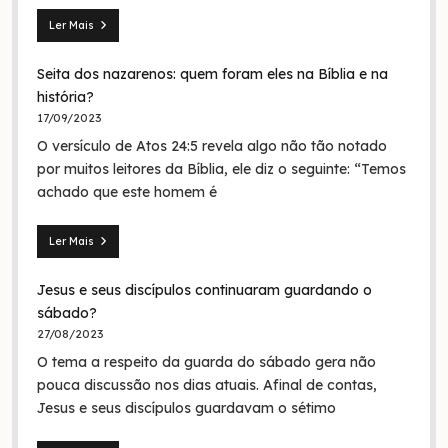
Ler Mais
Mateus
28.19:
Seita dos nazarenos: quem foram eles na Bíblia e na
O
batismo
história?
de
17/09/2023
Jesus
O versículo de Atos 24:5 revela algo não tão notado
era
em
por muitos leitores da Bíblia, ele diz o seguinte: “Temos
nome
achado que este homem é
da
Trindade?
Ler Mais
Seita
dos
Jesus e seus discípulos continuaram guardando o
nazarenos:
quem
sábado?
foram
27/08/2023
eles
O tema a respeito da guarda do sábado gera não
na
Bíblia
pouca discussão nos dias atuais. Afinal de contas,
e
Jesus e seus discípulos guardavam o sétimo
na
história?