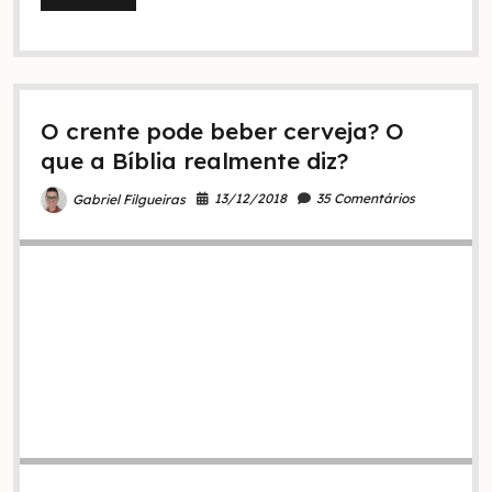
cristão
pode
beber
vinho
ou
bebida
O crente pode beber cerveja? O
alcoólica?
que a Bíblia realmente diz?
13/12/2018
35 Comentários
Gabriel Filgueiras