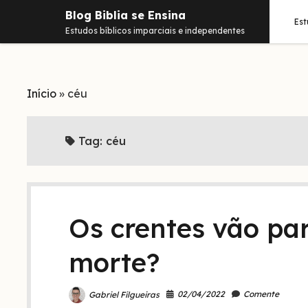
Blog Biblia se Ensina
Es
Estudos bíblicos imparciais e independentes
Início
»
céu
Tag:
céu
Os crentes vão pa
morte?
02/04/2022
Comente
Gabriel Filgueiras