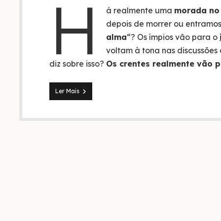
H
á realmente uma
morada no
depois de morrer ou entramo
alma
“? Os ímpios vão para o
voltam à tona nas discussões c
diz sobre isso?
Os crentes realmente vão p
Os
Ler Mais
crentes
vão
para
o
céu
após
a
morte?