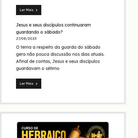
Trindade?
Ler Mais
Seita
dos
Jesus e seus discípulos continuaram
nazarenos:
quem
guardando o sábado?
foram
27/08/2023
eles
O tema a respeito da guarda do sábado
na
Bíblia
gera não pouca discussão nos dias atuais.
e
Afinal de contas, Jesus e seus discípulos
na
guardavam o sétimo
história?
Ler Mais
Jesus
e
seus
discípulos
continuaram
guardando
o
sábado?