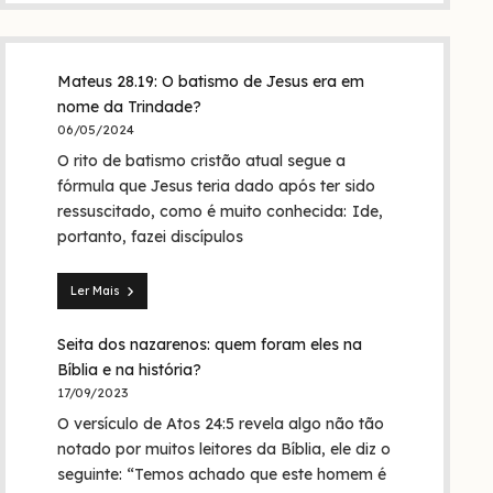
Mateus 28.19: O batismo de Jesus era em
nome da Trindade?
06/05/2024
O rito de batismo cristão atual segue a
fórmula que Jesus teria dado após ter sido
ressuscitado, como é muito conhecida: Ide,
portanto, fazei discípulos
Ler Mais
Mateus
28.19:
Seita dos nazarenos: quem foram eles na
O
batismo
Bíblia e na história?
de
17/09/2023
Jesus
O versículo de Atos 24:5 revela algo não tão
era
em
notado por muitos leitores da Bíblia, ele diz o
nome
seguinte: “Temos achado que este homem é
da