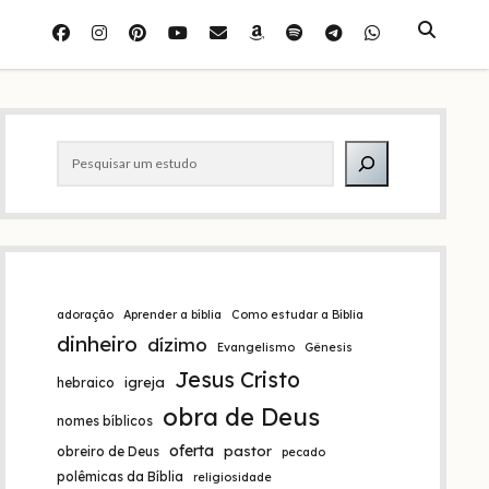
facebook
instagram
pinterest
youtube
e-
amazon
spotify
telegram
whatsapp
mail
Barra
Pesquisar
lateral
adoração
Aprender a bíblia
Como estudar a Bíblia
dinheiro
dízimo
Evangelismo
Gênesis
Jesus Cristo
igreja
hebraico
obra de Deus
nomes bíblicos
oferta
pastor
obreiro de Deus
pecado
polêmicas da Bíblia
religiosidade