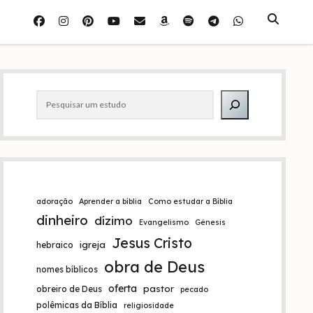
facebook
instagram
pinterest
youtube
e-
amazon
spotify
telegram
whatsapp
mail
Barra
Pesquisar
lateral
adoração
Aprender a bíblia
Como estudar a Bíblia
dinheiro
dízimo
Evangelismo
Gênesis
Jesus Cristo
igreja
hebraico
obra de Deus
nomes bíblicos
oferta
pastor
obreiro de Deus
pecado
polêmicas da Bíblia
religiosidade