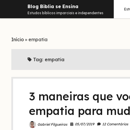
Blog Biblia se Ensina
Es
Estudos bíblicos imparciais e independentes
Início
»
empatia
Tag:
empatia
3 maneiras que vo
empatia para mud
05/07/2019
12 Comentários
Gabriel Filgueiras