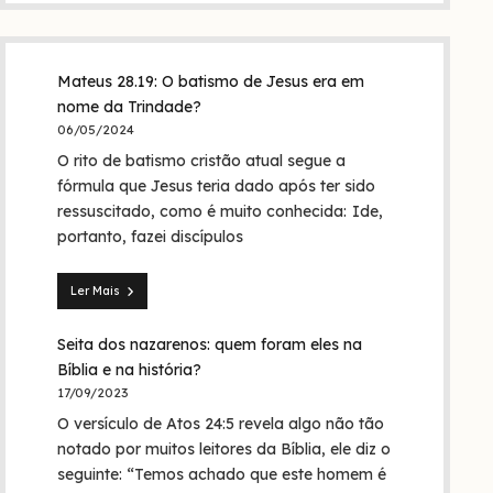
Mateus 28.19: O batismo de Jesus era em
nome da Trindade?
06/05/2024
O rito de batismo cristão atual segue a
fórmula que Jesus teria dado após ter sido
ressuscitado, como é muito conhecida: Ide,
portanto, fazei discípulos
Ler Mais
Mateus
28.19:
Seita dos nazarenos: quem foram eles na
O
batismo
Bíblia e na história?
de
17/09/2023
Jesus
O versículo de Atos 24:5 revela algo não tão
era
em
notado por muitos leitores da Bíblia, ele diz o
nome
seguinte: “Temos achado que este homem é
da