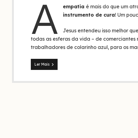
A
empatia
é mais do que um atr
instrumento de cura
! Um pouc
Jesus entendeu isso melhor que
todas as esferas da vida – de comerciantes 
trabalhadores de colarinho azul, para os m
3
Ler Mais
maneiras
que
você
pode
usar
a
empatia
para
mudar
vidas!