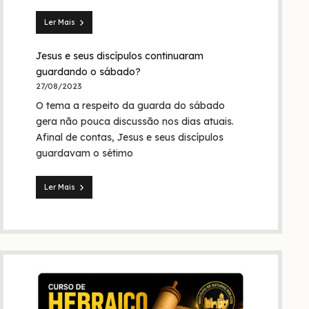
Trindade?
Ler Mais
Seita
dos
Jesus e seus discípulos continuaram
nazarenos:
quem
guardando o sábado?
foram
27/08/2023
eles
O tema a respeito da guarda do sábado
na
Bíblia
gera não pouca discussão nos dias atuais.
e
Afinal de contas, Jesus e seus discípulos
na
guardavam o sétimo
história?
Ler Mais
Jesus
e
seus
discípulos
continuaram
guardando
o
sábado?