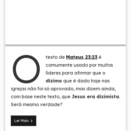
O
texto de
Mateus 23:23
é
comumente usado por muitos
líderes para afirmar que o
dízimo
que é dado hoje nas
igrejas não foi só aprovado, mas dizem ainda,
com base neste texto, que
Jesus era dizimista
.
Será mesmo verdade?
Jesus
Ler Mais
era
dizimista