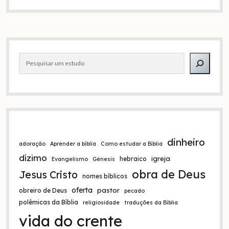
de
acordo
com
Mateus
Barra
23:23?
Pesquisar
lateral
dinheiro
adoração
Aprender a bíblia
Como estudar a Bíblia
dízimo
igreja
hebraico
Evangelismo
Gênesis
obra de Deus
Jesus Cristo
nomes bíblicos
oferta
pastor
obreiro de Deus
pecado
polêmicas da Bíblia
religiosidade
traduções da Bíblia
vida do crente