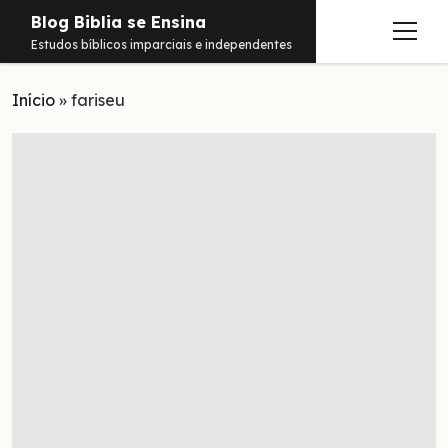
Blog Biblia se Ensina
abrir
Estudos bíblicos imparciais e independentes
menu
Início
Estudos
»
fariseu
Notificações
Conteúdos
abrir
menu
Contato
Livros
Sobre
PDFs
Hebraico
facebook
instagram
pinterest
youtube
e-
amazon
spotify
telegram
whatsapp
mail
Aramaico
Grego
Israel