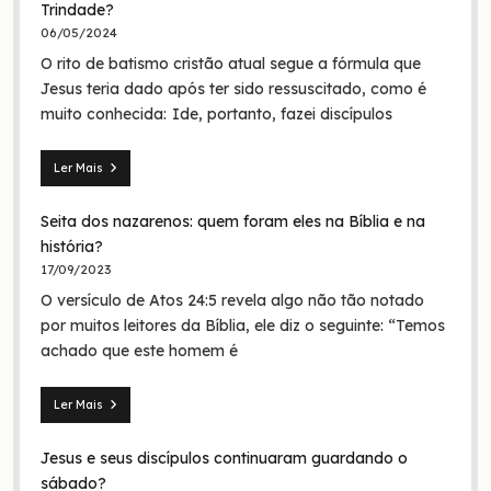
Trindade?
06/05/2024
O rito de batismo cristão atual segue a fórmula que
Jesus teria dado após ter sido ressuscitado, como é
muito conhecida: Ide, portanto, fazei discípulos
Ler Mais
Mateus
28.19:
Seita dos nazarenos: quem foram eles na Bíblia e na
O
batismo
história?
de
17/09/2023
Jesus
O versículo de Atos 24:5 revela algo não tão notado
era
em
por muitos leitores da Bíblia, ele diz o seguinte: “Temos
nome
achado que este homem é
da
Trindade?
Ler Mais
Seita
dos
Jesus e seus discípulos continuaram guardando o
nazarenos:
quem
sábado?