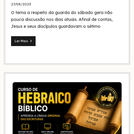
foram
27/08/2023
eles
O tema a respeito da guarda do sábado gera não
na
Bíblia
pouca discussão nos dias atuais. Afinal de contas,
e
Jesus e seus discípulos guardavam o sétimo
na
história?
Ler Mais
Jesus
e
seus
discípulos
continuaram
guardando
o
sábado?