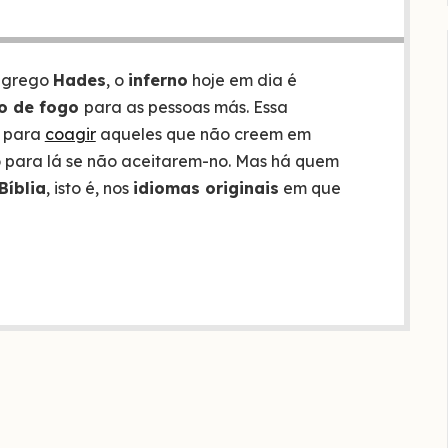
 grego
Hades
, o
inferno
hoje em dia é
to de fogo
para as pessoas más. Essa
a para
coagir
aqueles que não creem em
o para lá se não aceitarem-no. Mas há quem
Bíblia
, isto é, nos
idiomas originais
em que