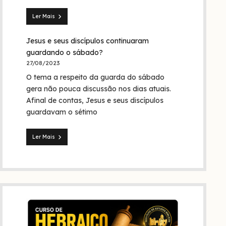
Trindade?
Ler Mais
Seita
dos
Jesus e seus discípulos continuaram
nazarenos:
quem
guardando o sábado?
foram
27/08/2023
eles
O tema a respeito da guarda do sábado
na
Bíblia
gera não pouca discussão nos dias atuais.
e
Afinal de contas, Jesus e seus discípulos
na
guardavam o sétimo
história?
Ler Mais
Jesus
e
seus
discípulos
continuaram
guardando
o
sábado?