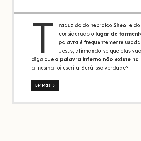
T
raduzido do hebraico
Sheol
e do
considerado o
lugar de tormen
palavra é frequentemente usad
Jesus, afirmando-se que elas vã
diga que
a palavra inferno não existe na 
a mesma foi escrita. Será isso verdade?
O
Ler Mais
que
é
o
inferno
e
porque
não
existe
no