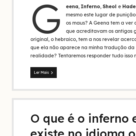
G
eena
,
Inferno
,
Sheol
e
Hade
mesmo este lugar de punição,
os maus? A Geena tem a ver
que acreditavam os antigos g
original, o hebraico, tem a nos revelar ace
que ela não aparece na minha tradução da B
realidade? Tentaremos responder tudo isso 
O
Ler Mais
que
é
Geena
na
Bíblia?
Seria
o
O que é o inferno
inferno,
hades
ou
existe no idioma o
sheol?