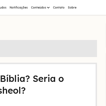
abrir
tudos
Notificações
Conteúdos
Contato
Sobre
menu
íblia? Seria o
sheol?