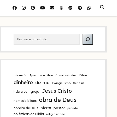
facebook
instagram
pinterest
youtube
e-
amazon
spotify
telegram
whatsapp
mail
Barra
Pesquisar
lateral
adoração
Aprender a bíblia
Como estudar a Bíblia
dinheiro
dízimo
Evangelismo
Gênesis
Jesus Cristo
igreja
hebraico
obra de Deus
nomes bíblicos
oferta
pastor
obreiro de Deus
pecado
polêmicas da Bíblia
religiosidade