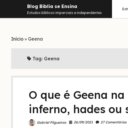
Blog Biblia se Ensina
Es
Estudos bíblicos imparciais e independentes
Início
»
Geena
Tag:
Geena
O que é Geena na B
inferno, hades ou 
26/09/2021
27 Comentários
Gabriel Filgueiras