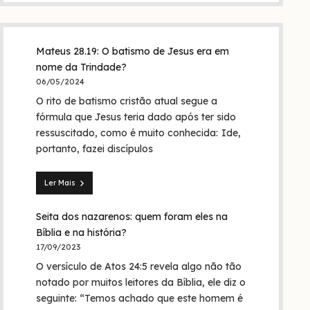
Mateus 28.19: O batismo de Jesus era em
nome da Trindade?
06/05/2024
O rito de batismo cristão atual segue a
fórmula que Jesus teria dado após ter sido
ressuscitado, como é muito conhecida: Ide,
portanto, fazei discípulos
Ler Mais
Mateus
28.19:
Seita dos nazarenos: quem foram eles na
O
batismo
Bíblia e na história?
de
17/09/2023
Jesus
O versículo de Atos 24:5 revela algo não tão
era
em
notado por muitos leitores da Bíblia, ele diz o
nome
seguinte: “Temos achado que este homem é
da