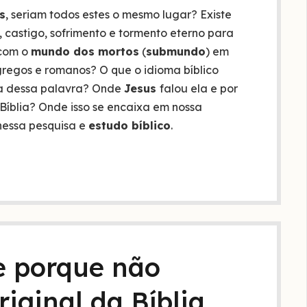
s
, seriam todos estes o mesmo lugar? Existe
 castigo, sofrimento e tormento eterno para
 com o
mundo dos mortos
(
submundo
) em
regos e romanos? O que o idioma bíblico
rca dessa palavra? Onde
Jesus
falou ela e por
íblia? Onde isso se encaixa em nossa
nessa pesquisa e
estudo bíblico
.
 e porque não
riginal da Bíblia