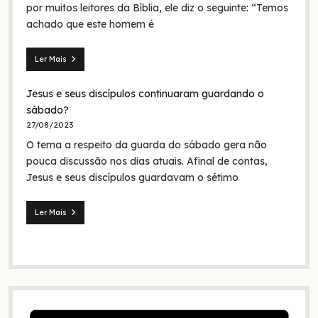
em
por muitos leitores da Bíblia, ele diz o seguinte: “Temos
nome
achado que este homem é
da
Trindade?
Ler Mais
Seita
dos
Jesus e seus discípulos continuaram guardando o
nazarenos:
quem
sábado?
foram
27/08/2023
eles
O tema a respeito da guarda do sábado gera não
na
Bíblia
pouca discussão nos dias atuais. Afinal de contas,
e
Jesus e seus discípulos guardavam o sétimo
na
história?
Ler Mais
Jesus
e
seus
discípulos
continuaram
guardando
o
sábado?