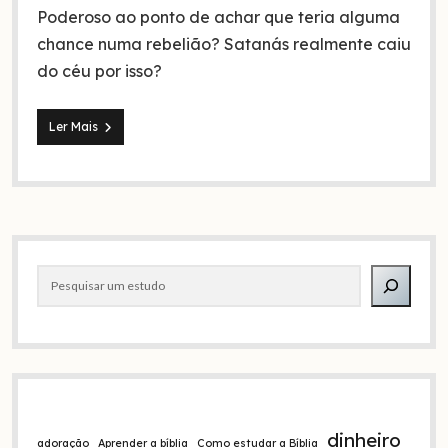
Poderoso ao ponto de achar que teria alguma
chance numa rebelião? Satanás realmente caiu
do céu por isso?
Satanás
Ler Mais
caiu
do
céu
conforme
Lucas
10.18?
Barra
Pesquisar
lateral
dinheiro
adoração
Aprender a bíblia
Como estudar a Bíblia