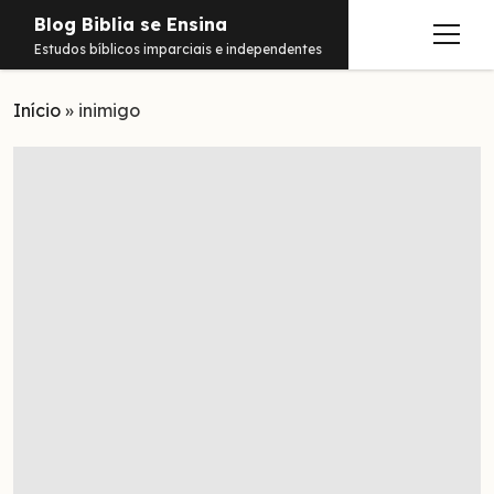
Blog Biblia se Ensina
abrir
Estudos bíblicos imparciais e independentes
menu
Início
Estudos
»
inimigo
Notificações
Conteúdos
abrir
menu
Contato
Livros
Sobre
PDFs
Hebraico
facebook
instagram
pinterest
youtube
e-
amazon
spotify
telegram
whatsapp
mail
Aramaico
Grego
Israel