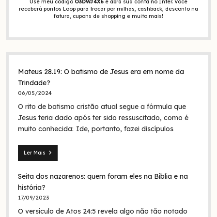
Use meu código
O3DWJ4X6
e abra sua conta no Inter. Você
receberá pontos Loop para trocar por milhas, cashback, desconto na
fatura, cupons de shopping e muito mais!
Mateus 28.19: O batismo de Jesus era em nome da
Trindade?
06/05/2024
O rito de batismo cristão atual segue a fórmula que
Jesus teria dado após ter sido ressuscitado, como é
muito conhecida: Ide, portanto, fazei discípulos
Ler Mais
Mateus
28.19:
Seita dos nazarenos: quem foram eles na Bíblia e na
O
batismo
história?
de
17/09/2023
Jesus
O versículo de Atos 24:5 revela algo não tão notado
era