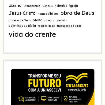
dízimo
igreja
hebraico
Evangelismo
Gênesis
obra de Deus
Jesus Cristo
nomes bíblicos
oferta
pastor
obreiro de Deus
pecado
polêmicas da Bíblia
religiosidade
traduções da Bíblia
vida do crente