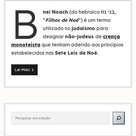
B
nei Noach
(do hebraico
בני נח
,
“
Filhos de Noé
“) é um termo
utilizado no
judaísmo
para
designar
não-judeus
de
crença
monoteísta
que tenham aderido aos princípios
estabelecidos nas
Sete Leis de Noé
.
Bnei
Ler Mais
Noach:
O
que
é
e
como
Barra
ser
um
Pesquisar
lateral