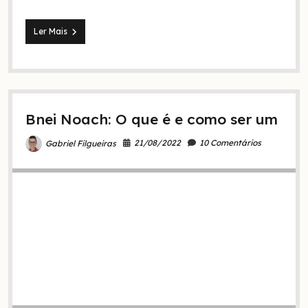
Quem
Ler Mais
são
os
monoteístas
gentios
na
Bíblia?
Bnei Noach: O que é e como ser um
21/08/2022
10 Comentários
Gabriel Filgueiras