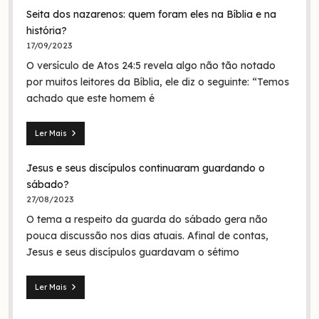
28.19:
Seita dos nazarenos: quem foram eles na Bíblia e na
O
batismo
história?
de
17/09/2023
Jesus
O versículo de Atos 24:5 revela algo não tão notado
era
em
por muitos leitores da Bíblia, ele diz o seguinte: “Temos
nome
achado que este homem é
da
Trindade?
Ler Mais
Seita
dos
Jesus e seus discípulos continuaram guardando o
nazarenos:
quem
sábado?
foram
27/08/2023
eles
O tema a respeito da guarda do sábado gera não
na
Bíblia
pouca discussão nos dias atuais. Afinal de contas,
e
Jesus e seus discípulos guardavam o sétimo
na
história?
Ler Mais
Jesus
e