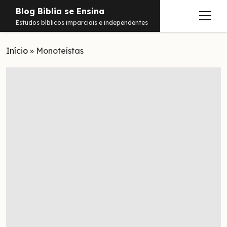
Blog Biblia se Ensina
abrir
Estudos bíblicos imparciais e independentes
menu
Início
Estudos
»
Monoteístas
Notificações
Conteúdos
abrir
menu
Contato
Livros
Sobre
PDFs
Hebraico
facebook
instagram
pinterest
youtube
e-
amazon
spotify
telegram
whatsapp
mail
Aramaico
Grego
Israel