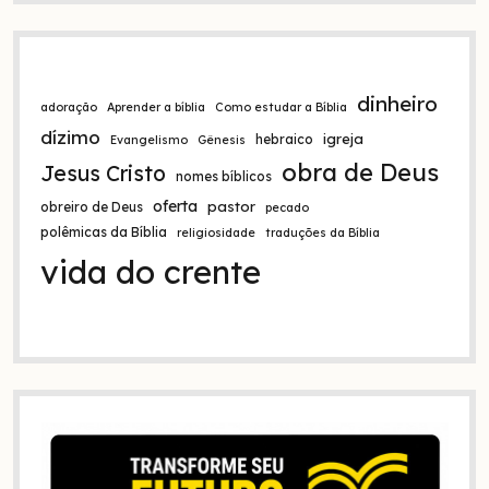
dinheiro
adoração
Aprender a bíblia
Como estudar a Bíblia
dízimo
igreja
hebraico
Evangelismo
Gênesis
obra de Deus
Jesus Cristo
nomes bíblicos
oferta
pastor
obreiro de Deus
pecado
polêmicas da Bíblia
religiosidade
traduções da Bíblia
vida do crente