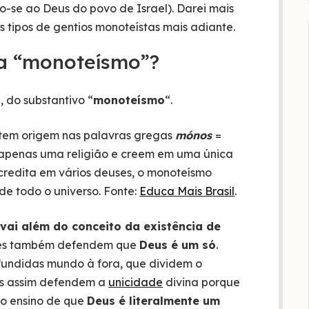
o-se ao Deus do povo de Israel). Darei mais
s tipos de gentios monoteístas mais adiante.
ca “monoteísmo”?
, do substantivo “
monoteísmo
“.
 tem origem nas palavras gregas
mónos
=
 apenas uma religião e creem em uma única
acredita em vários deuses, o monoteísmo
de todo o universo. Fonte:
Educa Mais Brasil
.
ai além do conceito da existência de
 eles também defendem que
Deus é um só
.
difundidas mundo à fora, que dividem o
us assim defendem a
unicidade
divina porque
, o ensino de que
Deus é literalmente um