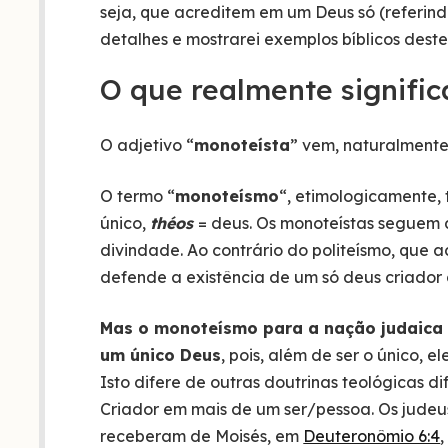
seja, que acreditem em um Deus só (referind
detalhes e mostrarei exemplos bíblicos deste
O que realmente signifi
O adjetivo “
monoteísta
” vem, naturalmente
O termo “
monoteísmo
“, etimologicamente,
único,
théos
= deus. Os monoteístas seguem
divindade. Ao contrário do politeísmo, que 
defende a existência de um só deus criador 
Mas o monoteísmo para a nação judaica v
um único Deus
, pois, além de ser o único,
Isto difere de outras doutrinas teológicas 
Criador em mais de um ser/pessoa. Os jude
receberam de Moisés, em
Deuteronômio 6:4