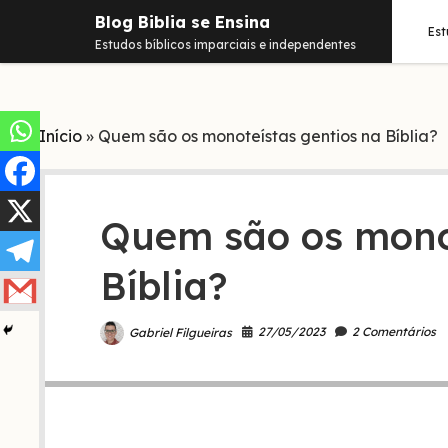
Blog Biblia se Ensina
Es
Estudos bíblicos imparciais e independentes
Início
»
Quem são os monoteístas gentios na Bíblia?
Quem são os monot
Bíblia?
27/05/2023
2 Comentários
Gabriel Filgueiras