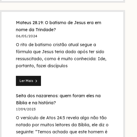
Mateus 28.19: O batismo de Jesus era em
nome da Trindade?
06/05/2024
O rito de batismo cristão atual segue a
fórmula que Jesus teria dado após ter sido
ressuscitado, como é muito conhecida: Ide,
portanto, fazei discípulos
Ler Mais
Mateus
28.19:
Seita dos nazarenos: quem foram eles na
O
batismo
Bíblia e na história?
de
17/09/2023
Jesus
O versículo de Atos 24:5 revela algo não tão
era
em
notado por muitos leitores da Bíblia, ele diz o
nome
seguinte: “Temos achado que este homem é
da