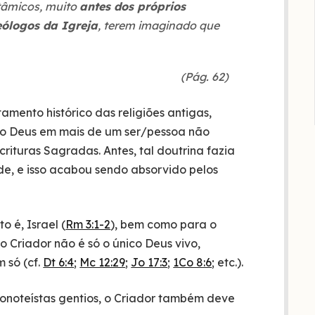
tâmicos, muito
antes dos próprios
eólogos da Igreja
, terem imaginado que
(Pág. 62)
tamento histórico das religiões antigas,
rno Deus em mais de um ser/pessoa não
rituras Sagradas. Antes, tal doutrina fazia
de, e isso acabou sendo absorvido pelos
o é, Israel (
Rm 3:1-2
), bem como para o
o Criador não é só o único Deus vivo,
 só (cf.
Dt 6:4
;
Mc 12:29
;
Jo 17:3
;
1Co 8:6
; etc.).
onoteístas gentios, o Criador também deve