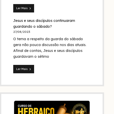
Trindade?
Ler Mais
Seita
dos
Jesus e seus discípulos continuaram
nazarenos:
quem
guardando o sábado?
foram
27/08/2023
eles
O tema a respeito da guarda do sábado
na
Bíblia
gera não pouca discussão nos dias atuais.
e
Afinal de contas, Jesus e seus discípulos
na
guardavam o sétimo
história?
Ler Mais
Jesus
e
seus
discípulos
continuaram
guardando
o
sábado?