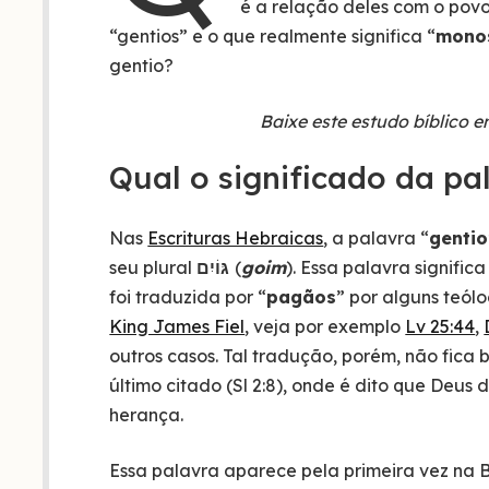
é a relação deles com o povo 
“gentios” e o que realmente significa “
mono
gentio?
Baixe este estudo bíblico 
Qual o significado da pa
Nas
Escrituras Hebraicas
, a palavra “
gentio
seu plural
גּוֹיִם
(
goim
). Essa palavra significa
foi traduzida por “
pagãos
” por alguns teól
King James Fiel
, veja por exemplo
Lv 25:44
,
outros casos. Tal tradução, porém, não fica 
último citado (Sl 2:8), onde é dito que Deu
herança.
Essa palavra aparece pela primeira vez na 