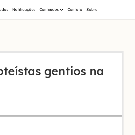
abrir
tudos
Notificações
Conteúdos
Contato
Sobre
menu
eístas gentios na