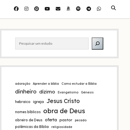
facebook
instagram
pinterest
youtube
e-
amazon
spotify
telegram
whatsapp
mail
Barra
Pesquisar
lateral
adoração
Aprender a bíblia
Como estudar a Bíblia
dinheiro
dízimo
Evangelismo
Gênesis
Jesus Cristo
igreja
hebraico
obra de Deus
nomes bíblicos
oferta
pastor
obreiro de Deus
pecado
polêmicas da Bíblia
religiosidade