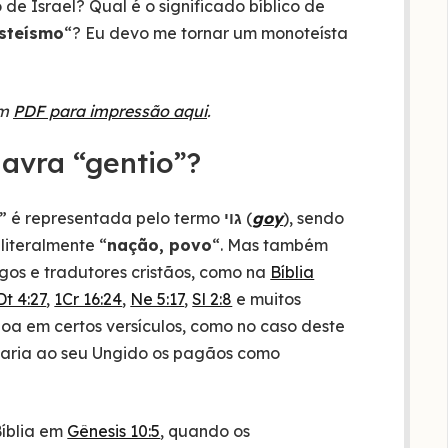
de Israel? Qual é o significado bíblico de
steísmo
“? Eu devo me tornar um monoteísta
em
PDF para impressão aqui
.
lavra “gentio”?
” é representada pelo termo
גוי
(
goy
), sendo
 literalmente “
nação, povo
“. Mas também
ogos e tradutores cristãos, como na
Bíblia
Dt 4:27
,
1Cr 16:24
,
Ne 5:17
,
Sl 2:8
e muitos
boa em certos versículos, como no caso deste
s daria ao seu Ungido os pagãos como
Bíblia em
Gênesis 10:5
, quando os