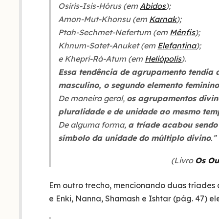
Osíris-Isis-Hórus (em
Abidos
);
Amon-Mut-Khonsu (em
Karnak
);
Ptah-Sechmet-Nefertum (em
Mênfis
);
Khnum-Satet-Anuket (em
Elefantina
);
e Khepri-Rá-Atum (em
Heliópolis
).
Essa tendência de agrupamento tendia a
masculino, o segundo elemento feminino 
De maneira geral,
os agrupamentos divin
pluralidade e de unidade ao mesmo tem
De alguma forma,
a tríade acabou sendo
símbolo da unidade do múltiplo divino
.”
(Livro
Os Ou
Em outro trecho, mencionando duas tríades 
e Enki, Nanna, Shamash e Ishtar (pág. 47) el