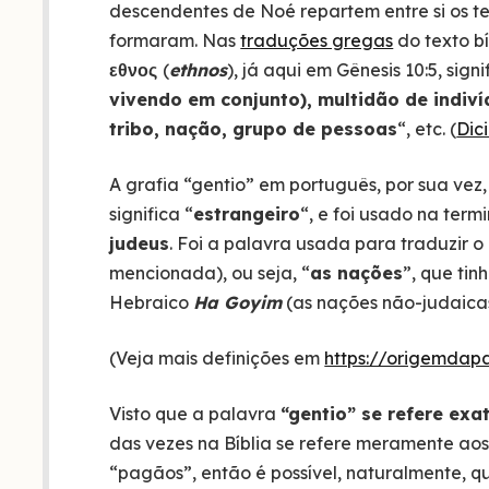
descendentes de Noé repartem entre si os te
formaram. Nas
traduções gregas
do texto bí
εθνος
(
ethnos
), já aqui em Gênesis 10:5, sign
vivendo em conjunto), multidão de indi
tribo, nação, grupo de pessoas
“, etc. (
Dic
A grafia “gentio” em português, por sua vez
significa “
estrangeiro
“, e foi usado na termi
judeus
. Foi a palavra usada para traduzir 
mencionada), ou seja, “
as nações
”, que tin
Hebraico
Ha Goyim
(as nações não-judaicas
(Veja mais definições em
https://origemdap
Visto que a palavra
“gentio” se refere ex
das vezes na Bíblia se refere meramente ao
“pagãos”, então é possível, naturalmente, 