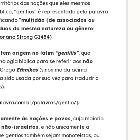
rritórios das nações que eles mesmos
blico, “gentios” é representado pela palavra
ificando “
multidão (de associados ou
víduos da mesma natureza ou gênero;
ionário Strong
G1484
).
,
tem origem no latim
“gentilis”
, que
nologia bíblica para se referir aos
não
o Grego
Ethnikos
(sinônimo da acima
ha sido usada por sua vez para traduzir o
).
alavra.com.br/palavras/gentio/
).
atamente às nações e povos
, cuja maioria
s
não-israelitas
, e não unicamente a
que gentios também sejam monoteístas, ou