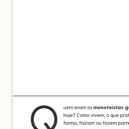
Q
uem eram os
monoteístas ge
hoje? Como vivem, o que pra
forma, faziam ou fazem part