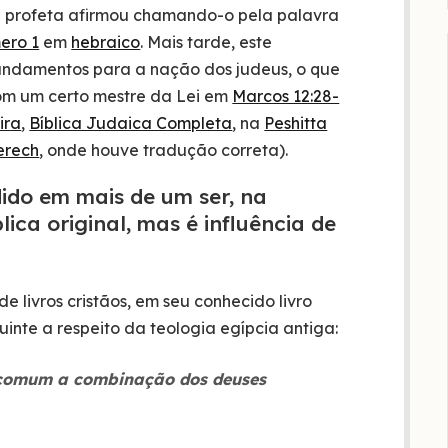
te profeta afirmou chamando-o pela palavra
ero 1
em
hebraico
. Mais tarde, este
andamentos para a nação dos judeus, o que
com um certo mestre da Lei em
Marcos 12:28-
ira
,
Bíblica Judaica Completa
, na
Peshitta
erech
, onde houve tradução correta).
dido em mais de um ser, na
ica original, mas é influência de
de livros cristãos, em seu conhecido livro
guinte a respeito da teologia egípcia antiga:
comum a combinação dos deuses