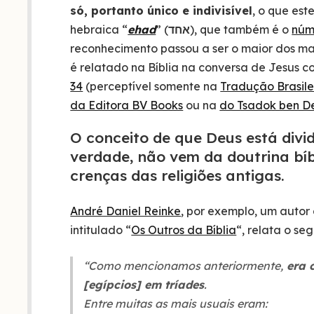
só, portanto único e indivisível
, o que es
hebraica “
ehad
” (
אחד
), que também é o
núm
reconhecimento passou a ser o maior dos m
é relatado na Bíblia na conversa de Jesus 
34
(perceptível somente na
Tradução Brasile
da Editora BV Books
ou na
do Tsadok ben D
O conceito de que Deus está divi
verdade, não vem da doutrina bíbl
crenças das religiões antigas.
André Daniel Reinke
, por exemplo, um autor 
intitulado “
Os Outros da Bíblia
“, relata o se
“Como mencionamos anteriormente,
era 
[egípcios] em tríades
.
Entre muitas as mais usuais eram: