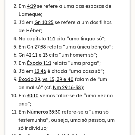
Em
4:19
se refere a uma das esposas de
Lameque;
Já em
Gn 10:25
se refere a um dos filhos
de Héber;
No capítulo
11:1
cita “uma língua só”;
Em
Gn 27:38
relata “uma única bênção”;
Gn
42:11 e 13
cita “um homem só”;
Em
Êxodo 11:1
relata “uma praga”;
Já em
12:46
é citada “uma casa só”;
Êxodo 29, vs. 15, 39 e 40
falam de “um
animal só” (cf.
Nm 29:16-38
);
Em
30:10
vemos falar-se de “uma vez no
ano”;
Em
Números 35:30
refere-se a “uma só
testemunha”, ou seja, uma só pessoa, um
só indivíduo;