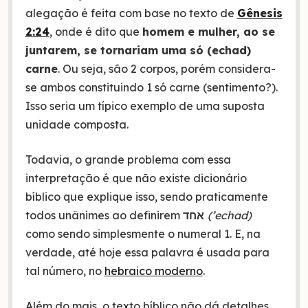
alegação é feita com base no texto de
Gênesis
2:24
, onde é dito que
homem e mulher, ao se
juntarem, se tornariam uma só (echad)
carne
. Ou seja, são 2 corpos, porém considera-
se ambos constituindo 1 só carne (sentimento?).
Isso seria um típico exemplo de uma suposta
unidade composta.
Todavia, o grande problema com essa
interpretação é que não existe dicionário
bíblico que explique isso, sendo praticamente
todos unânimes ao definirem
אחד
(’echad)
como sendo simplesmente o numeral 1. E, na
verdade, até hoje essa palavra é usada para
tal número, no
hebraico moderno
.
Além do mais, o texto bíblico não dá detalhes