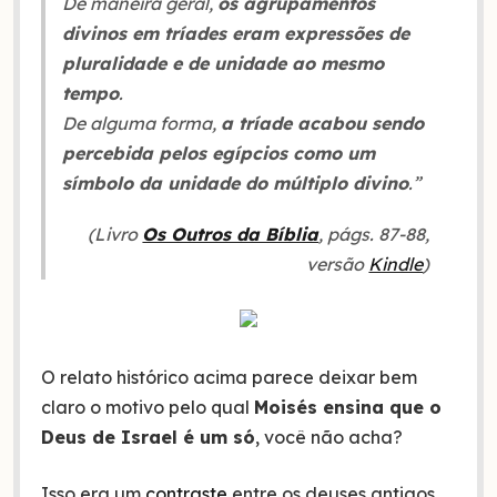
De maneira geral,
os agrupamentos
divinos em tríades eram expressões de
pluralidade e de unidade ao mesmo
tempo
.
De alguma forma,
a tríade acabou sendo
percebida pelos egípcios como um
símbolo da unidade do múltiplo divino
.”
(Livro
Os Outros da Bíblia
, págs. 87-88,
versão
Kindle
)
O relato histórico acima parece deixar bem
claro o motivo pelo qual
Moisés ensina que o
Deus de Israel é um só
, você não acha?
Isso era um
contraste
entre os deuses antigos