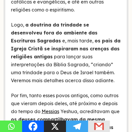
católicas e evangélicas, e até em outras
religiões como o espiritismo.
Logo,
a doutrina da trindade se
desenvolveu fora do ambiente das
Escrituras Sagradas
e, mais tarde,
os pais da
Igreja Cristã se inspiraram nas crenças das
religiões antigas
para lançar suas
interpretações da Bíblia Sagrada, “criando”
uma trindade para o Deus de Israel também.
Veremos mais detalhes acerca disso adiante.
Por fim, tanto esses povos antigos, como outros
que vieram depois deles, até próximo e depois
do tempo do
Messias
Yeshua, acreditavam que
os deuses compartilhavam da mesma
natureza divina, embora fossem pessoas