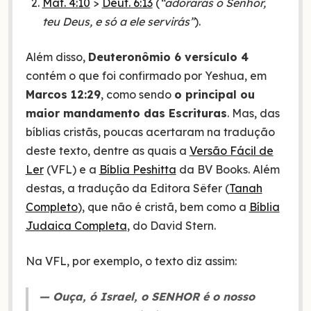
Mat. 4:10
>
Deut. 6:13
(
“adorarás o Senhor,
teu Deus, e só a ele servirás”
).
Além disso,
Deuteronômio 6 versículo 4
contém o que foi confirmado por Yeshua, em
Marcos 12:29
, como sendo
o principal ou
maior mandamento das Escrituras
. Mas, das
bíblias cristãs, poucas acertaram na tradução
deste texto, dentre as quais a
Versão Fácil de
Ler
(VFL) e a
Bíblia Peshitta
da BV Books. Além
destas, a tradução da Editora Sêfer (
Tanah
Completo
), que não é cristã, bem como a
Bíblia
Judaica Completa
, do David Stern.
Na VFL, por exemplo, o texto diz assim:
— Ouça, ó Israel, o SENHOR é o nosso