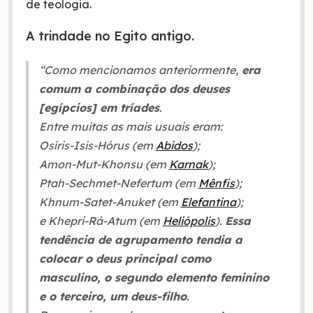
de teologia.
A trindade no Egito antigo.
“Como mencionamos anteriormente,
era
comum a combinação dos deuses
[egípcios] em tríades
.
Entre muitas as mais usuais eram:
Osíris-Isis-Hórus (em
Abidos
);
Amon-Mut-Khonsu (em
Karnak
);
Ptah-Sechmet-Nefertum (em
Mênfis
);
Khnum-Satet-Anuket (em
Elefantina
);
e Khepri-Rá-Atum (em
Heliópolis
).
Essa
tendência de agrupamento tendia a
colocar o deus principal como
masculino, o segundo elemento feminino
e o terceiro, um deus-filho
.