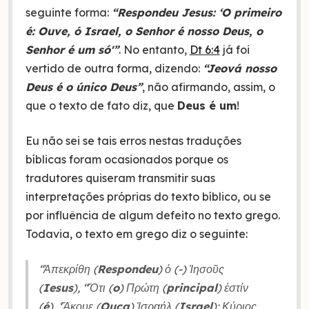
seguinte forma:
“Respondeu Jesus: ‘O primeiro
é: Ouve, ó Israel, o Senhor é nosso Deus, o
Senhor é um só'”
. No entanto,
Dt 6:4
já foi
vertido de outra forma, dizendo:
“Jeová nosso
Deus é o único Deus”
, não afirmando, assim, o
que o texto de fato diz, que
Deus é um
!
Eu não sei se tais erros nestas traduções
bíblicas foram ocasionados porque os
tradutores quiseram transmitir suas
interpretações próprias do texto bíblico, ou se
por influência de algum defeito no texto grego.
Todavia, o texto em grego diz o seguinte:
“Ἀπεκρίθη (
Respondeu
) ὁ (-) Ἰησοῦς
(
Iesus
), “Ὅτι (
o
) Πρώτη (
principal
) ἐστίν
(
é
), ‘Ἄκουε (
Ouça
) Ἰσραήλ (
Israel
): Κύριος