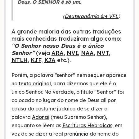
Deus.
O SENHOR é só um
.
(
Deuteronômio 6:4 VFL
)
A grande maioria das outras traduções
mais conhecidas traduziram algo como:
“O Senhor nosso Deus é o único
Senhor”
(veja
ARA
,
NVI
,
NAA
,
NVT
,
NTLH
,
KJF
,
KJA
etc.).
Porém, a palavra “senhor” nem sequer aparece
no
texto original
, para dizermos que ele é o
único Senhor. Na verdade, o título “Senhor” foi
colocado no lugar do nome de Deus ali por
causa do costume judaico de se dizer a
palavra
Adonai
(meu Supremo Senhor),
enquanto se lêem as
Escrituras Hebraicas
, em
vez de se dizer a
real pronúncia
do nome do