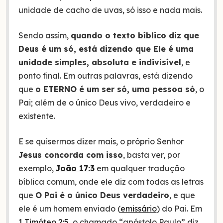
unidade de cacho de uvas, só isso e nada mais.
Sendo assim,
quando o texto bíblico diz que
Deus é um só, está dizendo que Ele é uma
unidade simples, absoluta e indivisível
, e
ponto final. Em outras palavras, está dizendo
que
o ETERNO é um ser só, uma pessoa só
, o
Pai; além de o único Deus vivo, verdadeiro e
existente.
E se quisermos dizer mais, o próprio Senhor
Jesus concorda com isso
, basta ver, por
exemplo,
João 17:3
em qualquer tradução
bíblica comum, onde ele diz com todas as letras
que
O Pai é o único Deus verdadeiro
, e que
ele é um homem enviado (
emissário
) do Pai. Em
1 Timóteo 2:5
, o chamado “apóstolo Paulo” diz