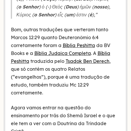
(
o Senhor
) ὁ (-) Θεὸς (
Deus
) ἡμῶν (
nosso
),
Κύριος (
o Senhor
) εἷς (
um
) ἐστιν (
é
),”
Bom, outras traduções que verteram tanto
Marcos 12:29 quanto Deuteronômio 6:4
corretamente foram a
Bíblia Peshitta
da BV
Books e a
Bíblia Judaica Completa
. A
Bíblia
Peshitta
traduzida pelo
Tsadok Ben Derech
,
que só contém os quatro Relatos
(“evangelhos”), porque é uma tradução de
estudo, também traduziu Mc 12:29
corretamente.
Agora vamos entrar na questão do
ensinamento por trás do Shemá Israel e o que
ele tem a ver com a Doutrina da Trindade