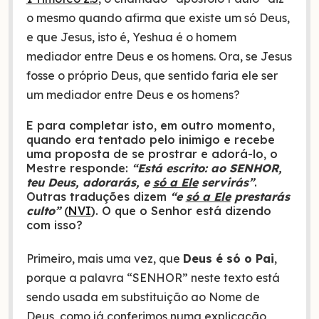
o mesmo quando afirma que existe um só Deus,
e que Jesus, isto é, Yeshua é o homem
mediador entre Deus e os homens. Ora, se Jesus
fosse o próprio Deus, que sentido faria ele ser
um mediador entre Deus e os homens?
E para completar isto, em outro momento,
quando era tentado pelo inimigo e recebe
uma proposta de se prostrar e adorá-lo, o
Mestre responde:
“Está escrito: ao SENHOR,
teu Deus, adorarás, e
só a Ele
servirás”
.
Outras traduções dizem
“e
só a Ele
prestarás
culto”
(
NVI
). O que o Senhor está dizendo
com isso?
Primeiro, mais uma vez, que
Deus é só o Pai
,
porque a palavra “SENHOR” neste texto está
sendo usada em substituição ao Nome de
Deus, como já conferimos numa explicação