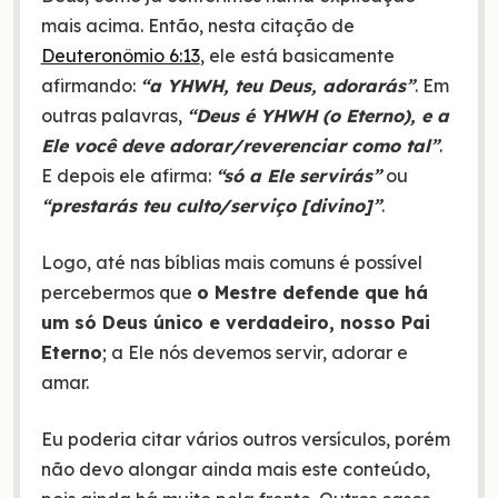
mais acima. Então, nesta citação de
Deuteronômio 6:13
, ele está basicamente
afirmando:
“a YHWH, teu Deus, adorarás”
. Em
outras palavras,
“Deus é YHWH (o Eterno), e a
Ele você deve adorar/reverenciar como tal”
.
E depois ele afirma:
“só a Ele servirás”
ou
“prestarás teu culto/serviço [divino]”
.
Logo, até nas bíblias mais comuns é possível
percebermos que
o Mestre defende que há
um só Deus único e verdadeiro, nosso Pai
Eterno
; a Ele nós devemos servir, adorar e
amar.
Eu poderia citar vários outros versículos, porém
não devo alongar ainda mais este conteúdo,