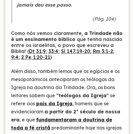
jamais deu esse passo
.
(Pág. 104)
Como nós vemos claramente,
a Trindade não
é um ensinamento bíblico
que tenha nascido
entre os israelitas, o povo que escreveu a
Bíblia! (
Dt 31:9
;
33:4
;
Sl 147:19-20
;
Rm 3:1-2
;
9:4
;
2 Pe 1:20-21
)
Além disso, também lemos que os egípcios e os
mesopotâmicos anteciparam os teólogos da
Igreja na doutrina da Trindade. Ora, os bons
leitores sabem que “
teólogos da Igreja
” se
refere aos
pais da Igreja
, homens que se
evidenciaram
a partir do 2º século de nossa
era
, e que
fundamentaram a doutrina de
toda a fé cristã
predominante hoje nas igrejas