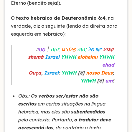
Eterno (bendito seja!).
O
texto hebraico de Deuteronômio 6:4
, na
verdade, diz o seguinte (lendo da direita para
esquerda em hebraico):
שְׁמַע
יִשְׂרָאֵל
יְהוָה
אֱלֹהֵינוּ
יְהוָה
׀
אֶחָד
shemá
Israel
YHWH
eloheinu
YHWH
ehad
Ouça
,
Israel
:
YHWH
[é]
nosso
Deus
;
YHWH
[é]
um
!
Obs.: Os
verbos ser/estar não são
escritos
em certas situações na língua
hebraica, mas eles são
subentendidos
pelo contexto. Portanto,
o
tradutor deve
acrescentá-los
, do contrário o texto