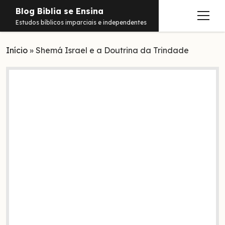
Blog Biblia se Ensina
abrir
Estudos bíblicos imparciais e independentes
menu
Início
Estudos
»
Shemá Israel e a Doutrina da Trindade
Notificações
Conteúdos
abrir
menu
Contato
Livros
Sobre
PDFs
Hebraico
facebook
instagram
pinterest
youtube
e-
amazon
spotify
telegram
whatsapp
mail
Aramaico
Grego
Israel