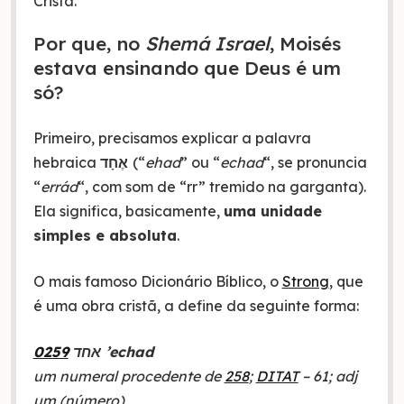
Cristã.
Por que, no
Shemá Israel
, Moisés
estava ensinando que Deus é um
só?
Primeiro, precisamos explicar a palavra
hebraica
אֶחָד
(“
ehad
” ou “
echad
“, se pronuncia
“
errád
“, com som de “rr” tremido na garganta).
Ela significa, basicamente,
uma unidade
simples e absoluta
.
O mais famoso Dicionário Bíblico, o
Strong
, que
é uma obra cristã, a define da seguinte forma:
0259
אחד ’echad
um numeral procedente de
258
;
DITAT
– 61; adj
um (número)