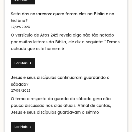
Mateus
28.19:
Seita dos nazarenos: quem foram eles na Bíblia e na
O
batismo
história?
de
17/09/2023
Jesus
O versículo de Atos 24:5 revela algo não tão notado
era
em
por muitos leitores da Bíblia, ele diz o seguinte: “Temos
nome
achado que este homem é
da
Trindade?
Ler Mais
Seita
dos
Jesus e seus discípulos continuaram guardando o
nazarenos:
quem
sábado?
foram
27/08/2023
eles
O tema a respeito da guarda do sábado gera não
na
Bíblia
pouca discussão nos dias atuais. Afinal de contas,
e
Jesus e seus discípulos guardavam o sétimo
na
história?
Ler Mais
Jesus