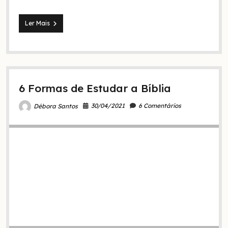
Quais
Ler Mais
são
os
sinais
do
fim
dos
6 Formas de Estudar a Bíblia
tempos
segundo
a
30/04/2021
6 Comentários
Débora Santos
Bíblia