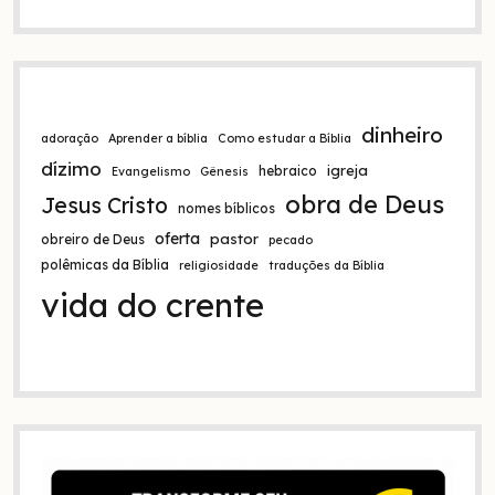
dinheiro
adoração
Aprender a bíblia
Como estudar a Bíblia
dízimo
igreja
hebraico
Evangelismo
Gênesis
obra de Deus
Jesus Cristo
nomes bíblicos
oferta
pastor
obreiro de Deus
pecado
polêmicas da Bíblia
religiosidade
traduções da Bíblia
vida do crente