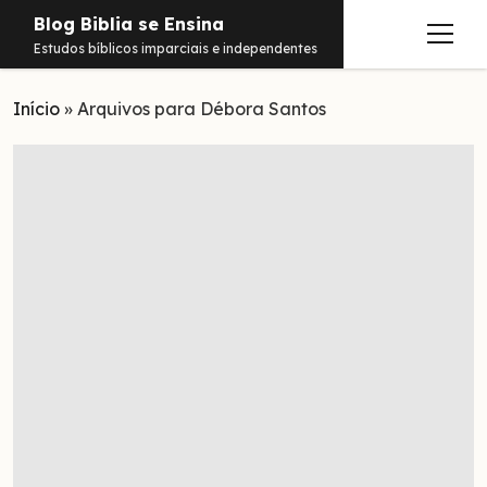
Blog Biblia se Ensina
abrir
Estudos bíblicos imparciais e independentes
menu
Início
Estudos
»
Arquivos para Débora Santos
Notificações
Conteúdos
abrir
menu
Contato
Livros
Sobre
PDFs
Hebraico
facebook
instagram
pinterest
youtube
e-
amazon
spotify
telegram
whatsapp
mail
Aramaico
Grego
Israel