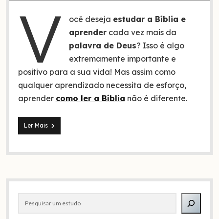
V
ocê deseja
estudar a Bíblia e
aprender
cada vez mais da
palavra de Deus
? Isso é algo
extremamente importante e
positivo para a sua vida! Mas assim como
qualquer aprendizado necessita de esforço,
aprender
como ler a Bíblia
não é diferente.
6
Ler Mais
Formas
de
Estudar
a
Bíblia
Barra
Pesquisar
lateral