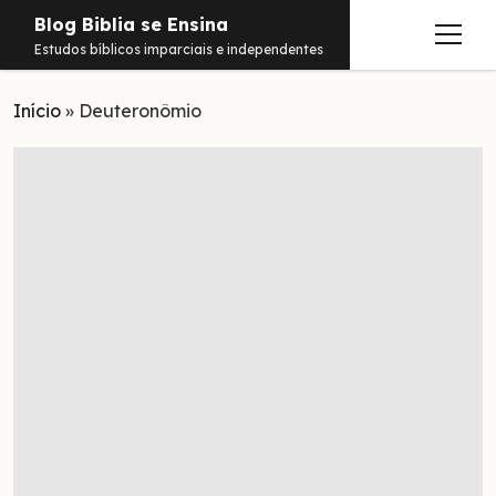
Blog Biblia se Ensina
abrir
Estudos bíblicos imparciais e independentes
menu
Início
Estudos
»
Deuteronômio
Notificações
Conteúdos
abrir
menu
Contato
Livros
Sobre
PDFs
Hebraico
facebook
instagram
pinterest
youtube
e-
amazon
spotify
telegram
whatsapp
mail
Aramaico
Grego
Israel