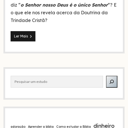
diz “
o Senhor nosso Deus é o único Senhor
“? E
o que ele nos revela acerca da Doutrina da
Trindade Cristã?
Shemá
Ler Mais
Israel
e
a
Doutrina
da
Trindade
Barra
Pesquisar
lateral
dinheiro
adoração
Aprender a bíblia
Como estudar a Bíblia