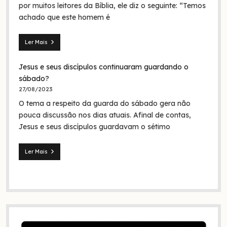
em
por muitos leitores da Bíblia, ele diz o seguinte: “Temos
nome
achado que este homem é
da
Trindade?
Ler Mais
Seita
dos
Jesus e seus discípulos continuaram guardando o
nazarenos:
quem
sábado?
foram
27/08/2023
eles
O tema a respeito da guarda do sábado gera não
na
Bíblia
pouca discussão nos dias atuais. Afinal de contas,
e
Jesus e seus discípulos guardavam o sétimo
na
história?
Ler Mais
Jesus
e
seus
discípulos
continuaram
guardando
o
sábado?