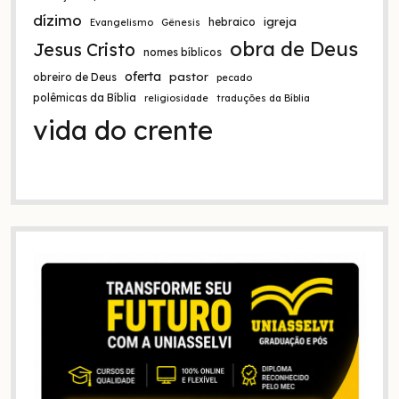
dízimo
igreja
hebraico
Evangelismo
Gênesis
obra de Deus
Jesus Cristo
nomes bíblicos
oferta
pastor
obreiro de Deus
pecado
polêmicas da Bíblia
religiosidade
traduções da Bíblia
vida do crente