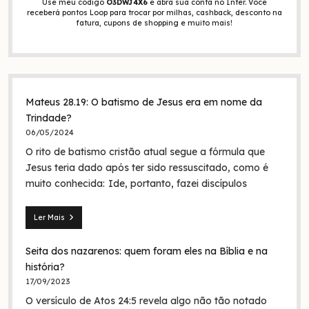
Use meu código
O3DWJ4X6
e abra sua conta no Inter. Você
receberá pontos Loop para trocar por milhas, cashback, desconto na
fatura, cupons de shopping e muito mais!
Mateus 28.19: O batismo de Jesus era em nome da
Trindade?
06/05/2024
O rito de batismo cristão atual segue a fórmula que
Jesus teria dado após ter sido ressuscitado, como é
muito conhecida: Ide, portanto, fazei discípulos
Ler Mais
Mateus
28.19:
Seita dos nazarenos: quem foram eles na Bíblia e na
O
batismo
história?
de
17/09/2023
Jesus
O versículo de Atos 24:5 revela algo não tão notado
era