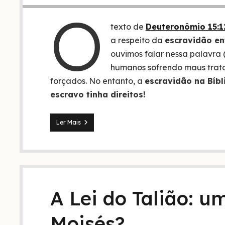
O
texto de
Deuteronômio 15:1
a respeito da
escravidão ent
ouvimos falar nessa palavra
humanos sofrendo maus tratos
forçados. No entanto, a
escravidão na Bíbl
escravo tinha direitos!
A
Ler Mais
escravidão
na
Bíblia
(Deuteronômio
15:12-
18)
A Lei do Talião: u
Moisés?