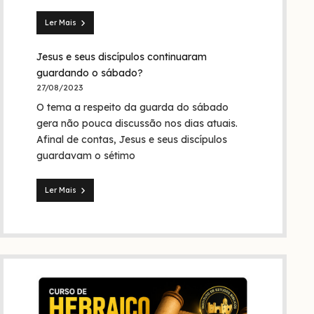
Trindade?
Ler Mais
Seita
dos
Jesus e seus discípulos continuaram
nazarenos:
quem
guardando o sábado?
foram
27/08/2023
eles
O tema a respeito da guarda do sábado
na
Bíblia
gera não pouca discussão nos dias atuais.
e
Afinal de contas, Jesus e seus discípulos
na
guardavam o sétimo
história?
Ler Mais
Jesus
e
seus
discípulos
continuaram
guardando
o
sábado?