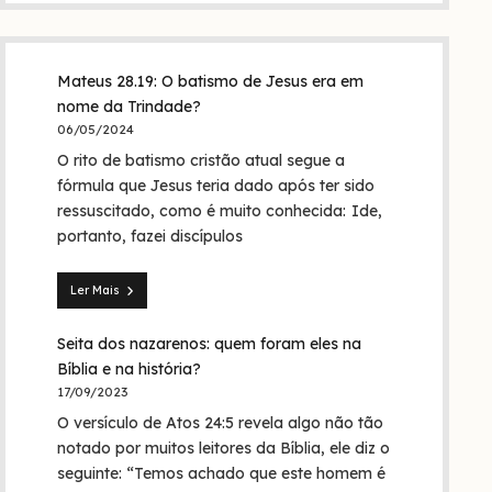
Mateus 28.19: O batismo de Jesus era em
nome da Trindade?
06/05/2024
O rito de batismo cristão atual segue a
fórmula que Jesus teria dado após ter sido
ressuscitado, como é muito conhecida: Ide,
portanto, fazei discípulos
Ler Mais
Mateus
28.19:
Seita dos nazarenos: quem foram eles na
O
batismo
Bíblia e na história?
de
17/09/2023
Jesus
O versículo de Atos 24:5 revela algo não tão
era
em
notado por muitos leitores da Bíblia, ele diz o
nome
seguinte: “Temos achado que este homem é
da