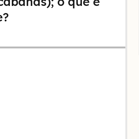
cabanas); o que é
e?