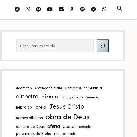
facebook
instagram
pinterest
youtube
e-
amazon
spotify
telegram
whatsapp
mail
Barra
Pesquisar
lateral
adoração
Aprender a bíblia
Como estudar a Bíblia
dinheiro
dízimo
Evangelismo
Gênesis
Jesus Cristo
igreja
hebraico
obra de Deus
nomes bíblicos
oferta
pastor
obreiro de Deus
pecado
polêmicas da Bíblia
religiosidade