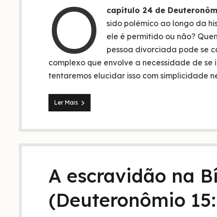
O
capítulo 24 de Deuteronôm
sido polêmico ao longo da his
ele é permitido ou não? Que
pessoa divorciada pode se 
complexo que envolve a necessidade de se i
tentaremos elucidar isso com simplicidade n
Explicação
Ler Mais
do
divórcio
na
Bíblia:
é
permitido
ou
A escravidão na Bí
não?
(Deuteronômio 15: