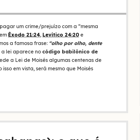
 pagar um crime/prejuízo com a “mesma
a em
Êxodo 21:24
,
Levítico 24:20
e
lemos a famosa frase:
“olho por olho, dente
, a lei aparece no
código babilônico de
cede a Lei de Moisés algumas centenas de
o isso em vista, será mesmo que Moisés