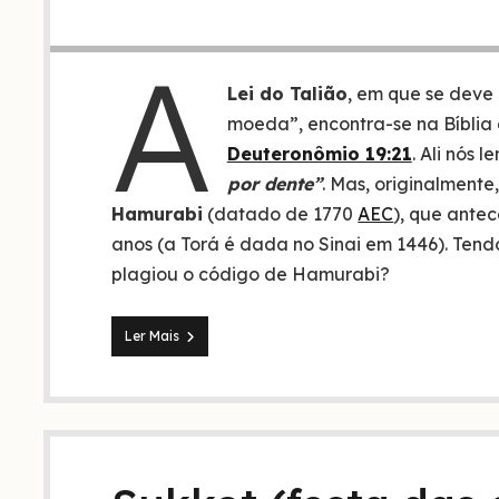
A
Lei do Talião
, em que se deve
moeda”, encontra-se na Bíbli
Deuteronômio 19:21
. Ali nós 
por dente”
. Mas, originalmente
Hamurabi
(datado de 1770
AEC
), que ante
anos (a Torá é dada no Sinai em 1446). Tend
plagiou o código de Hamurabi?
A
Ler Mais
Lei
do
Talião:
um
plágio
de
Moisés?