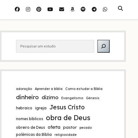
facebook
instagram
pinterest
youtube
e-
amazon
spotify
telegram
whatsapp
mail
Barra
Pesquisar
lateral
adoração
Aprender a bíblia
Como estudar a Bíblia
dinheiro
dízimo
Evangelismo
Gênesis
Jesus Cristo
igreja
hebraico
obra de Deus
nomes bíblicos
oferta
pastor
obreiro de Deus
pecado
polêmicas da Bíblia
religiosidade