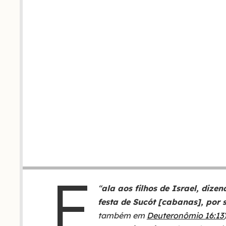
F
“
ala aos filhos de Israel, dize
festa de Sucót [cabanas], por s
também em
Deuteronômio 16:13