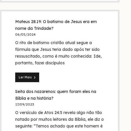
Mateus 28.19: O batismo de Jesus era em
nome da Trindade?
06/05/2024
O rito de batismo cristão atual segue a
fórmula que Jesus teria dado após ter sido
ressuscitado, como é muito conhecida: Ide,
portanto, fazei discípulos
Ler Mais
Mateus
28.19:
Seita dos nazarenos: quem foram eles na
O
batismo
Bíblia e na história?
de
17/09/2023
Jesus
O versículo de Atos 24:5 revela algo não tão
era
em
notado por muitos leitores da Bíblia, ele diz o
nome
seguinte: “Temos achado que este homem é
da