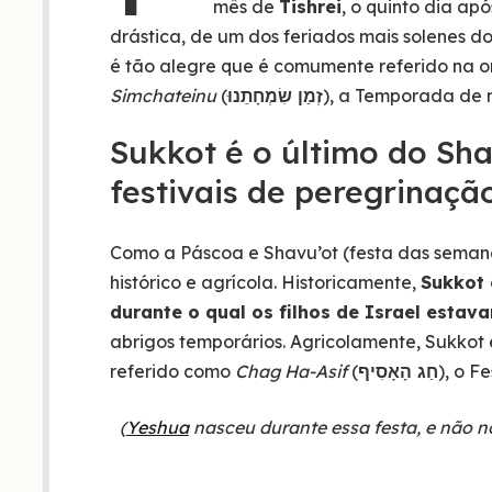
mês de
Tishrei
, o quinto dia ap
drástica, de um dos feriados mais solenes d
é tão alegre que é comumente referido na o
Simchateinu
(
זְמַן שִׂמְחָתֵנוּ
), a Temporada de n
Sukkot é o último do Sha
festivais de peregrinação
Como a Páscoa e Shavu’ot (festa das semana
histórico e agrícola. Historicamente,
Sukkot
durante o qual os filhos de Israel esta
abrigos temporários. Agricolamente, Sukkot
referido como
Chag Ha-Asif
(
חַג הָאָסִיף
), o F
(
Yeshua
nasceu durante essa festa, e não 