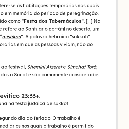
efere-se às habitações temporárias nas quais
ado em memória do período de peregrinação.
ido como “
Festa dos Tabernáculos
“. […] No
e refere ao Santuário portátil no deserto, um
“
mishkan
“. A palavra hebraica “sukkah”
porárias em que as pessoas viviam, não ao
 ao festival,
Shemini Atzeret
e
Simchat Torá
,
nados a Sucot e são comumente considerados
evítico 23:33+.
egundo dia do feriado. O trabalho é
rmediários nos quais o trabalho é permitido