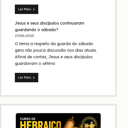
Trindade?
Ler Mais
Seita
dos
Jesus e seus discípulos continuaram
nazarenos:
quem
guardando o sábado?
foram
27/08/2023
eles
O tema a respeito da guarda do sábado
na
Bíblia
gera não pouca discussão nos dias atuais.
e
Afinal de contas, Jesus e seus discípulos
na
guardavam o sétimo
história?
Ler Mais
Jesus
e
seus
discípulos
continuaram
guardando
o
sábado?