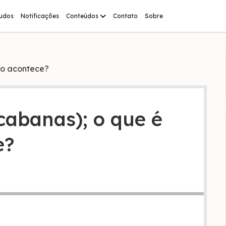
abrir
tudos
Notificações
Conteúdos
Contato
Sobre
menu
do acontece?
cabanas); o que é
e?