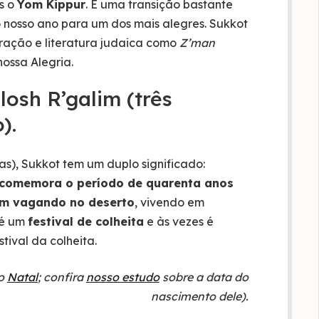
ós o
Yom Kippur
. É uma transição bastante
o nosso ano para um dos mais alegres. Sukkot
ração e literatura judaica como
Z’man
ossa Alegria.
losh R’galim (três
).
s), Sukkot tem um duplo significado:
 comemora o período de quarenta anos
vam vagando no deserto
, vivendo em
 é um
festival de colheita
e às vezes é
estival da colheita.
no
Natal
; confira
nosso estudo
sobre a data do
nascimento dele).