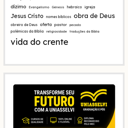
dízimo
igreja
hebraico
Evangelismo
Gênesis
obra de Deus
Jesus Cristo
nomes bíblicos
oferta
pastor
obreiro de Deus
pecado
polêmicas da Bíblia
religiosidade
traduções da Bíblia
vida do crente