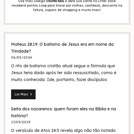
Use meu código
O3DWJ4X6
e abra sua conta no Inter. Você
receberá pontos Loop para trocar por milhas, cashback, desconto na
fatura, cupons de shopping e muito mais!
Mateus 28.19: O batismo de Jesus era em nome da
Trindade?
06/05/2024
O rito de batismo cristão atual segue a fórmula que
Jesus teria dado após ter sido ressuscitado, como é
muito conhecida: Ide, portanto, fazei discípulos
Ler Mais
Mateus
28.19:
Seita dos nazarenos: quem foram eles na Bíblia e na
O
batismo
história?
de
17/09/2023
Jesus
O versículo de Atos 24:5 revela algo não tão notado
era