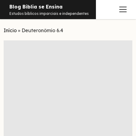
Blog Biblia se Ensina
abrir
Estudos bíblicos imparciais e independentes
menu
Início
Estudos
»
Deuteronômio 6.4
Notificações
Conteúdos
abrir
menu
Contato
Livros
Sobre
PDFs
Hebraico
facebook
instagram
pinterest
youtube
e-
amazon
spotify
telegram
whatsapp
mail
Aramaico
Grego
Israel