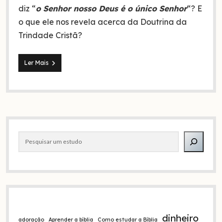
diz “
o Senhor nosso Deus é o único Senhor
“? E
o que ele nos revela acerca da Doutrina da
Trindade Cristã?
Shemá
Ler Mais
Israel
e
a
Doutrina
da
Trindade
Barra
Pesquisar
lateral
dinheiro
adoração
Aprender a bíblia
Como estudar a Bíblia