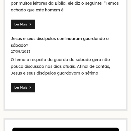
em
por muitos leitores da Bíblia, ele diz o seguinte: “Temos
nome
achado que este homem é
da
Trindade?
Ler Mais
Seita
dos
Jesus e seus discípulos continuaram guardando o
nazarenos:
quem
sábado?
foram
27/08/2023
eles
O tema a respeito da guarda do sábado gera não
na
Bíblia
pouca discussão nos dias atuais. Afinal de contas,
e
Jesus e seus discípulos guardavam o sétimo
na
história?
Ler Mais
Jesus
e
seus
discípulos
continuaram
guardando
o
sábado?