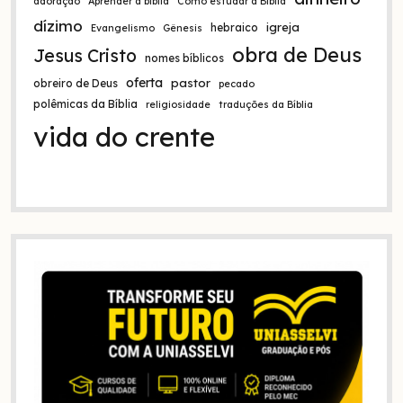
adoração
Aprender a bíblia
Como estudar a Bíblia
dízimo
igreja
hebraico
Evangelismo
Gênesis
obra de Deus
Jesus Cristo
nomes bíblicos
oferta
pastor
obreiro de Deus
pecado
polêmicas da Bíblia
religiosidade
traduções da Bíblia
vida do crente