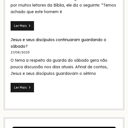
em
por muitos leitores da Bíblia, ele diz o seguinte: “Temos
nome
achado que este homem é
da
Trindade?
Ler Mais
Seita
dos
Jesus e seus discípulos continuaram guardando o
nazarenos:
quem
sábado?
foram
27/08/2023
eles
O tema a respeito da guarda do sábado gera não
na
Bíblia
pouca discussão nos dias atuais. Afinal de contas,
e
Jesus e seus discípulos guardavam o sétimo
na
história?
Ler Mais
Jesus
e
seus
discípulos
continuaram
guardando
o
sábado?