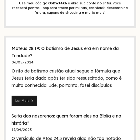
Use meu código
O3DWJ4X6
e abra sua conta no Inter. Você
receberá pontos Loop para trocar por milhas, cashback, desconto na
fatura, cupons de shopping e muito mais!
Mateus 28.19: O batismo de Jesus era em nome da
Trindade?
06/05/2024
O rito de batismo cristão atual segue a fórmula que
Jesus teria dado após ter sido ressuscitado, como é
muito conhecida: Ide, portanto, fazei discípulos
Ler Mais
Mateus
28.19:
Seita dos nazarenos: quem foram eles na Bíblia e na
O
batismo
história?
de
17/09/2023
Jesus
O versículo de Atos 24:5 revela algo não tão notado
era