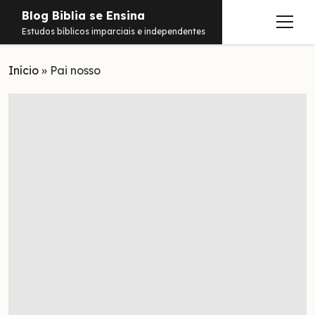
Blog Biblia se Ensina
abrir
Estudos bíblicos imparciais e independentes
menu
Início
Estudos
»
Pai nosso
Notificações
Conteúdos
abrir
menu
Contato
Livros
Sobre
PDFs
Hebraico
facebook
instagram
pinterest
youtube
e-
amazon
spotify
telegram
whatsapp
mail
Aramaico
Grego
Israel