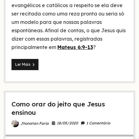
evangélicos e católicos a respeito se ela deve
ser recitada como uma reza pronta ou seria só
um modelo para que nossas palavras
espontâneas. Afinal de contas, o que Jesus quis
dizer com essas palavras, registradas
principalmente em
Mateus 6:9-13
?
Oração
Ler Mais
do
Pai
nosso,
uma
reza
pronta
Como orar do jeito que Jesus
ou
só
ensinou
um
modelo?
18/05/2020
1 Comentário
Jhonatan Faria