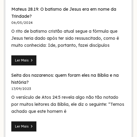
Mateus 28.19: O batismo de Jesus era em nome da
Trindade?
06/05/2024
O rito de batismo cristão atual segue a fórmula que
Jesus teria dado após ter sido ressuscitado, como é
muito conhecida: Ide, portanto, fazei discípulos
Ler Mais
Mateus
28.19:
Seita dos nazarenos: quem foram eles na Bíblia e na
O
batismo
história?
de
17/09/2023
Jesus
O versículo de Atos 24:5 revela algo não tão notado
era
em
por muitos leitores da Bíblia, ele diz o seguinte: “Temos
nome
achado que este homem é
da
Trindade?
Ler Mais
Seita
dos