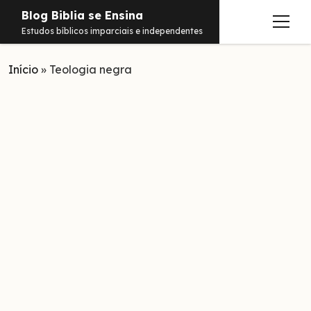
Blog Biblia se Ensina
abrir
Estudos bíblicos imparciais e independentes
menu
Início
Estudos
»
Teologia negra
Notificações
Conteúdos
abrir
menu
Contato
Livros
Sobre
PDFs
Hebraico
facebook
instagram
pinterest
youtube
e-
amazon
spotify
telegram
whatsapp
mail
Aramaico
Grego
Israel