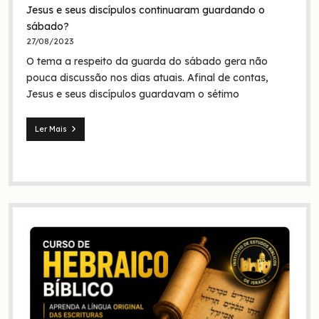
Jesus e seus discípulos continuaram guardando o
nazarenos:
quem
sábado?
foram
27/08/2023
eles
O tema a respeito da guarda do sábado gera não
na
Bíblia
pouca discussão nos dias atuais. Afinal de contas,
e
Jesus e seus discípulos guardavam o sétimo
na
história?
Ler Mais
Jesus
e
seus
discípulos
continuaram
guardando
o
sábado?