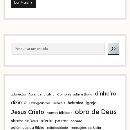
Teologia
Ler Mais
negra:
Deus
realmente
se
importa
com
Barra
as
vidas
Pesquisar
lateral
negras?
dinheiro
adoração
Aprender a bíblia
Como estudar a Bíblia
dízimo
igreja
hebraico
Evangelismo
Gênesis
obra de Deus
Jesus Cristo
nomes bíblicos
oferta
pastor
obreiro de Deus
pecado
polêmicas da Bíblia
religiosidade
traduções da Bíblia