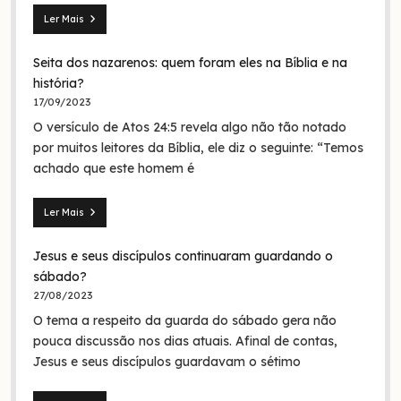
Ler Mais
Mateus
28.19:
Seita dos nazarenos: quem foram eles na Bíblia e na
O
batismo
história?
de
17/09/2023
Jesus
O versículo de Atos 24:5 revela algo não tão notado
era
em
por muitos leitores da Bíblia, ele diz o seguinte: “Temos
nome
achado que este homem é
da
Trindade?
Ler Mais
Seita
dos
Jesus e seus discípulos continuaram guardando o
nazarenos:
quem
sábado?
foram
27/08/2023
eles
O tema a respeito da guarda do sábado gera não
na
Bíblia
pouca discussão nos dias atuais. Afinal de contas,
e
Jesus e seus discípulos guardavam o sétimo
na
história?