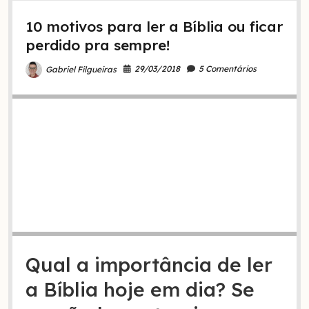
irado
10 motivos para ler a Bíblia ou ficar
aguardando
o
perdido pra sempre!
fim
29/03/2018
5 Comentários
Gabriel Filgueiras
Qual a importância de ler
a Bíblia hoje em dia? Se