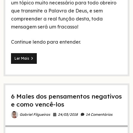
um tópico muito necessário para todo obreiro
que transmite a Palavra de Deus, e sem
compreender a real função desta, toda
mensagem será um fracasso!
Continue lendo para entender.
A
Ler Mais
espiritualidade
do
comunicador
cristão:
como
não
6 Males dos pensamentos negativos
ser
um
e como vencê-los
fracasso?
24/03/2018
14 Comentários
Gabriel Filgueiras