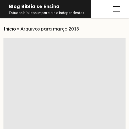
Blog Biblia se Ensina
abrir
Estudos bíblicos imparciais e independentes
menu
Início
Estudos
»
Arquivos para março 2018
Notificações
Conteúdos
abrir
menu
Contato
Livros
Sobre
PDFs
Hebraico
facebook
instagram
pinterest
youtube
e-
amazon
spotify
telegram
whatsapp
mail
Aramaico
Grego
Israel