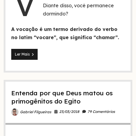
V
Diante disso, você permanece
dormindo?
A vocação é um termo derivado do verbo
no latim “vocare”, que significa “chamar”.
Vocação
Ler Mais
de
Deus!
3
dicas
para
não
Entenda por que Deus matou os
morrer
no
primogênitos do Egito
caminho!
23/03/2018
79 Comentários
Gabriel Filgueiras