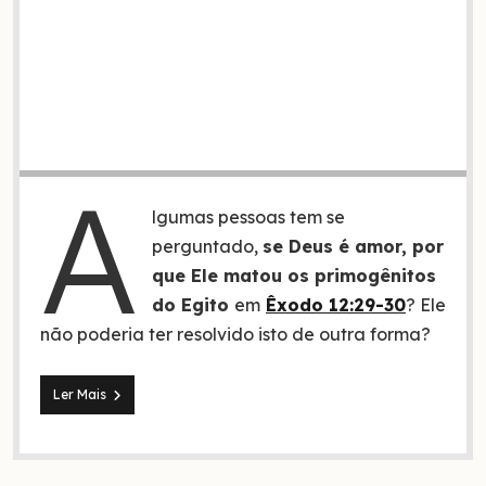
A
lgumas pessoas tem se
perguntado,
se Deus é amor, por
que Ele matou os primogênitos
do Egito
em
Êxodo 12:29-30
? Ele
não poderia ter resolvido isto de outra forma?
Entenda
Ler Mais
por
que
Deus
matou