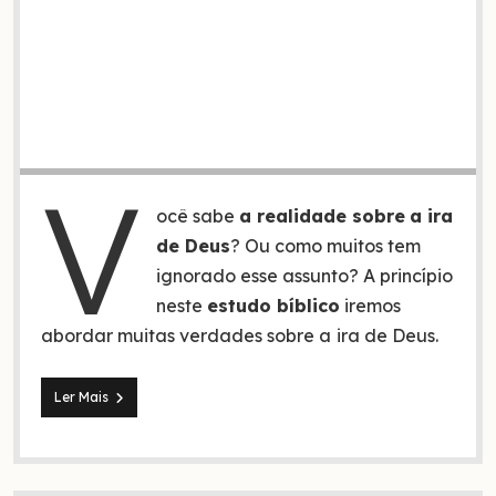
V
ocê sabe
a realidade sobre
a ira
de Deus
? Ou como muitos tem
ignorado esse assunto? A princípio
neste
estudo bíblico
iremos
abordar muitas verdades sobre a
ira de Deus.
A
Ler Mais
ira
de
Deus!
Um
Deus