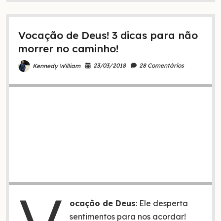
negativos
e
como
Vocação de Deus! 3 dicas para não
vencê-
los
morrer no caminho!
23/03/2018
28 Comentários
Kennedy William
ocação de Deus
: Ele desperta
sentimentos para nos acordar!