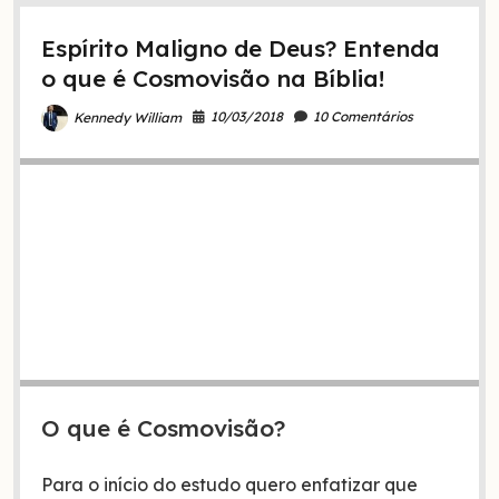
os
primogênitos
Espírito Maligno de Deus? Entenda
do
Egito
o que é Cosmovisão na Bíblia!
10/03/2018
10 Comentários
Kennedy William
O que é Cosmovisão?
Para o início do estudo quero enfatizar que