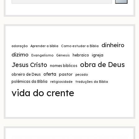
Bíblia!
dinheiro
adoração
Aprender a bíblia
Como estudar a Bíblia
dízimo
igreja
hebraico
Evangelismo
Gênesis
obra de Deus
Jesus Cristo
nomes bíblicos
oferta
pastor
obreiro de Deus
pecado
polêmicas da Bíblia
religiosidade
traduções da Bíblia
vida do crente