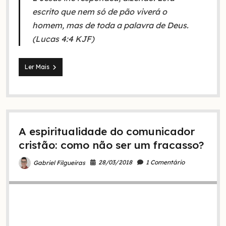
escrito que nem só de pão viverá o
homem, mas de toda a palavra de Deus.
(Lucas 4:4 KJF)
10
Ler Mais
motivos
para
ler
a
Bíblia
ou
A espiritualidade do comunicador
ficar
perdido
cristão: como não ser um fracasso?
pra
sempre!
28/03/2018
1 Comentário
Gabriel Filgueiras