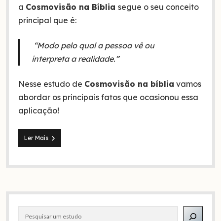
a
Cosmovisão na Bíblia
segue o seu conceito
principal que é:
“Modo pelo qual a pessoa vê ou
interpreta a realidade.”
Nesse estudo de
Cosmovisão na bíblia
vamos
abordar os principais fatos que ocasionou essa
aplicação!
Espírito
Ler Mais
Maligno
de
Deus?
Entenda
o
que
Barra
é
Cosmovisão
Pesquisar
lateral
na