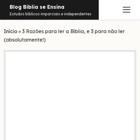
Blog Biblia se Ensina
abrir
Estudos bíblicos imparciais e independentes
menu
Início
Estudos
»
3 Razões para ler a Bíblia, e 3 para não ler
(absolutamente!)
Notificações
Conteúdos
abrir
menu
Contato
Livros
Sobre
PDFs
Hebraico
facebook
instagram
pinterest
youtube
e-
amazon
spotify
telegram
whatsapp
mail
Aramaico
Grego
Israel