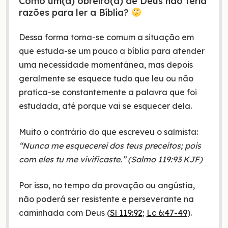
Como um(a) obreiro(a) de Deus não teria
razões para ler a Bíblia?
Dessa forma torna-se comum a situação em
que estuda-se um pouco a bíblia para atender
uma necessidade momentânea, mas depois
geralmente se esquece tudo que leu ou não
pratica-se constantemente a palavra que foi
estudada, até porque vai se esquecer dela.
Muito o contrário do que escreveu o salmista:
“Nunca me esquecerei dos teus preceitos; pois
com eles tu me vivificaste.” (Salmo 119:93 KJF)
Por isso, no tempo da provação ou angústia,
não poderá ser resistente e perseverante na
caminhada com Deus (
Sl 119:92
;
Lc 6:47-49
).