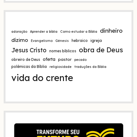
dinheiro
adoração
Aprender a bíblia
Como estudar a Bíblia
dízimo
igreja
hebraico
Evangelismo
Gênesis
obra de Deus
Jesus Cristo
nomes bíblicos
oferta
pastor
obreiro de Deus
pecado
polêmicas da Bíblia
religiosidade
traduções da Bíblia
vida do crente