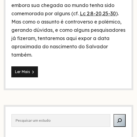
embora sua chegada ao mundo tenha sido
comemorada por alguns (cf.
Lc 2:8-20,25-30
).
Mas como o assunto é controverso e polêmico,
gerando dúvidas, e como alguns pesquisadores
já fizeram, tentaremos aqui expor a data
aproximada do nascimento do Salvador
também.
A
Ler Mais
verdadeira
data
do
nascimento
de
Jesus:
Barra
festa
das
Pesquisar
lateral
cabanas