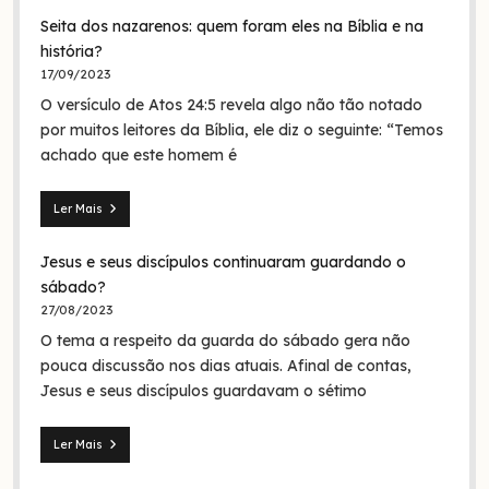
28.19:
Seita dos nazarenos: quem foram eles na Bíblia e na
O
batismo
história?
de
17/09/2023
Jesus
O versículo de Atos 24:5 revela algo não tão notado
era
em
por muitos leitores da Bíblia, ele diz o seguinte: “Temos
nome
achado que este homem é
da
Trindade?
Ler Mais
Seita
dos
Jesus e seus discípulos continuaram guardando o
nazarenos:
quem
sábado?
foram
27/08/2023
eles
O tema a respeito da guarda do sábado gera não
na
Bíblia
pouca discussão nos dias atuais. Afinal de contas,
e
Jesus e seus discípulos guardavam o sétimo
na
história?
Ler Mais
Jesus
e