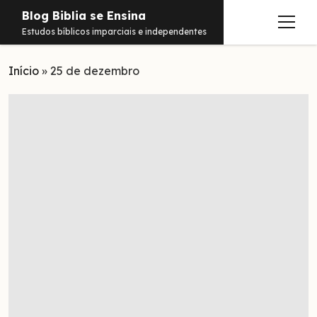
Blog Biblia se Ensina
abrir
Estudos bíblicos imparciais e independentes
menu
Início
Estudos
»
25 de dezembro
Notificações
Conteúdos
abrir
menu
Contato
Livros
Sobre
PDFs
Hebraico
facebook
instagram
pinterest
youtube
e-
amazon
spotify
telegram
whatsapp
mail
Aramaico
Grego
Israel