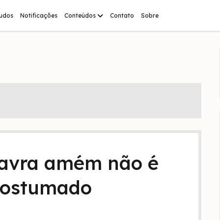
abrir
tudos
Notificações
Conteúdos
Contato
Sobre
menu
lavra amém não é
acostumado