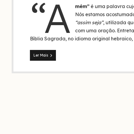
“A
mém”
é uma palavra cuj
Nós estamos acostumados
“assim seja”
, utilizada 
com uma oração. Entreta
Bíblia Sagrada, no idioma original hebraico,
Significado
Ler Mais
da
palavra
amém
não
é
o
que
você
está
acostumado