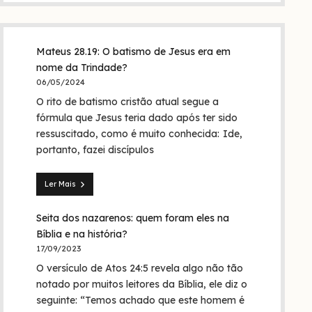
Mateus 28.19: O batismo de Jesus era em
nome da Trindade?
06/05/2024
O rito de batismo cristão atual segue a
fórmula que Jesus teria dado após ter sido
ressuscitado, como é muito conhecida: Ide,
portanto, fazei discípulos
Ler Mais
Mateus
28.19:
Seita dos nazarenos: quem foram eles na
O
batismo
Bíblia e na história?
de
17/09/2023
Jesus
O versículo de Atos 24:5 revela algo não tão
era
em
notado por muitos leitores da Bíblia, ele diz o
nome
seguinte: “Temos achado que este homem é
da