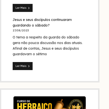
Trindade?
Ler Mais
Seita
dos
Jesus e seus discípulos continuaram
nazarenos:
quem
guardando o sábado?
foram
27/08/2023
eles
O tema a respeito da guarda do sábado
na
Bíblia
gera não pouca discussão nos dias atuais.
e
Afinal de contas, Jesus e seus discípulos
na
guardavam o sétimo
história?
Ler Mais
Jesus
e
seus
discípulos
continuaram
guardando
o
sábado?