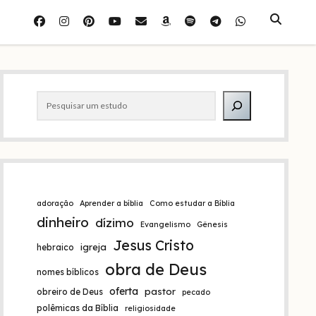
facebook
instagram
pinterest
youtube
e-
amazon
spotify
telegram
whatsapp
mail
Barra
Pesquisar
lateral
adoração
Aprender a bíblia
Como estudar a Bíblia
dinheiro
dízimo
Evangelismo
Gênesis
Jesus Cristo
igreja
hebraico
obra de Deus
nomes bíblicos
oferta
pastor
obreiro de Deus
pecado
polêmicas da Bíblia
religiosidade