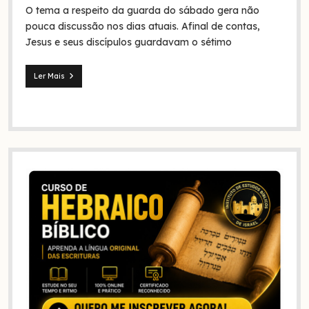
O tema a respeito da guarda do sábado gera não
na
Bíblia
pouca discussão nos dias atuais. Afinal de contas,
e
Jesus e seus discípulos guardavam o sétimo
na
história?
Ler Mais
Jesus
e
seus
discípulos
continuaram
guardando
o
sábado?