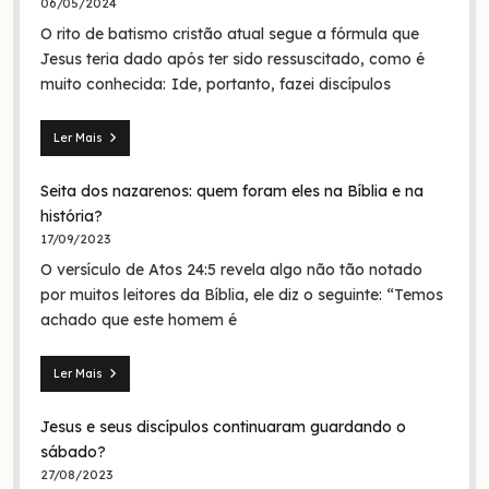
06/05/2024
O rito de batismo cristão atual segue a fórmula que
Jesus teria dado após ter sido ressuscitado, como é
muito conhecida: Ide, portanto, fazei discípulos
Ler Mais
Mateus
28.19:
Seita dos nazarenos: quem foram eles na Bíblia e na
O
batismo
história?
de
17/09/2023
Jesus
O versículo de Atos 24:5 revela algo não tão notado
era
em
por muitos leitores da Bíblia, ele diz o seguinte: “Temos
nome
achado que este homem é
da
Trindade?
Ler Mais
Seita
dos
Jesus e seus discípulos continuaram guardando o
nazarenos:
quem
sábado?
foram
27/08/2023
eles