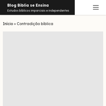
Blog Biblia se Ensina
abrir
Estudos bíblicos imparciais e independentes
menu
Início
Estudos
»
Contradição bíblica
Notificações
Conteúdos
abrir
menu
Contato
Livros
Sobre
PDFs
Hebraico
facebook
instagram
pinterest
youtube
e-
amazon
spotify
telegram
whatsapp
mail
Aramaico
Grego
Israel