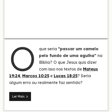
O
que seria
“passar um camelo
pelo fundo de uma agulha”
na
Bíblia?
O que Jesus quis dizer
com isso nos textos de
Mateus
19:24
,
Marcos 10:25
e
Lucas 18:25
? Seria
algum erro ou realmente faz sentido?
3
Ler Mais
Explicações
sobre
“passar