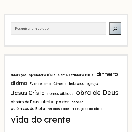
um
camelo
pelo
Barra
fundo
de
Pesquisar
lateral
uma
agulha”
dinheiro
adoração
Aprender a bíblia
Como estudar a Bíblia
dízimo
igreja
hebraico
Evangelismo
Gênesis
obra de Deus
Jesus Cristo
nomes bíblicos
oferta
pastor
obreiro de Deus
pecado
polêmicas da Bíblia
religiosidade
traduções da Bíblia
vida do crente