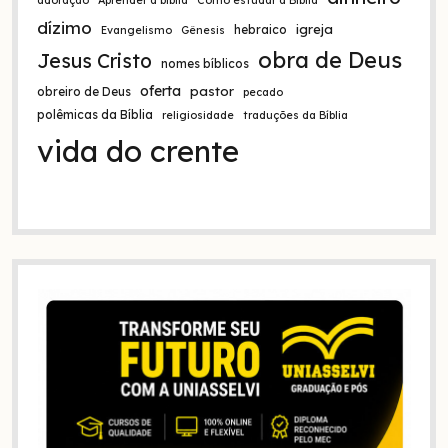
adoração
Aprender a bíblia
Como estudar a Bíblia
dízimo
igreja
hebraico
Evangelismo
Gênesis
obra de Deus
Jesus Cristo
nomes bíblicos
oferta
pastor
obreiro de Deus
pecado
polêmicas da Bíblia
religiosidade
traduções da Bíblia
vida do crente