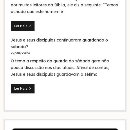
em
por muitos leitores da Bíblia, ele diz o seguinte: “Temos
nome
achado que este homem é
da
Trindade?
Ler Mais
Seita
dos
Jesus e seus discípulos continuaram guardando o
nazarenos:
quem
sábado?
foram
27/08/2023
eles
O tema a respeito da guarda do sábado gera não
na
Bíblia
pouca discussão nos dias atuais. Afinal de contas,
e
Jesus e seus discípulos guardavam o sétimo
na
história?
Ler Mais
Jesus
e
seus
discípulos
continuaram
guardando
o
sábado?