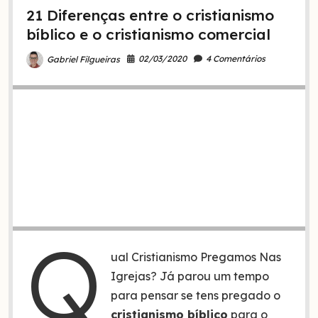
te
21 Diferenças entre o cristianismo
aliviar
bíblico e o cristianismo comercial
02/03/2020
4 Comentários
Gabriel Filgueiras
Q
ual Cristianismo Pregamos Nas
Igrejas? Já parou um tempo
para pensar se tens pregado o
cristianismo bíblico
para o