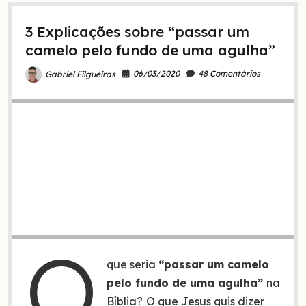
na
Bíblia
3 Explicações sobre “passar um
camelo pelo fundo de uma agulha”
06/03/2020
48 Comentários
Gabriel Filgueiras
O
que seria
“passar um camelo
pelo fundo de uma agulha”
na
Bíblia?
O que Jesus quis dizer