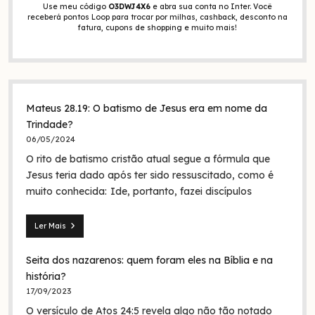
Use meu código
O3DWJ4X6
e abra sua conta no Inter. Você
receberá pontos Loop para trocar por milhas, cashback, desconto na
fatura, cupons de shopping e muito mais!
Mateus 28.19: O batismo de Jesus era em nome da
Trindade?
06/05/2024
O rito de batismo cristão atual segue a fórmula que
Jesus teria dado após ter sido ressuscitado, como é
muito conhecida: Ide, portanto, fazei discípulos
Ler Mais
Mateus
28.19:
Seita dos nazarenos: quem foram eles na Bíblia e na
O
batismo
história?
de
17/09/2023
Jesus
O versículo de Atos 24:5 revela algo não tão notado
era