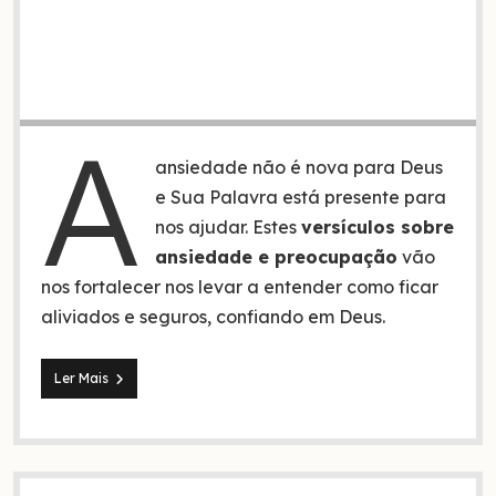
A
ansiedade não é nova para Deus
e Sua Palavra está presente para
nos ajudar. Estes
versículos sobre
ansiedade e preocupação
vão
nos fortalecer nos levar a entender como ficar
aliviados e seguros, confiando em Deus.
8
Ler Mais
Versículos
sobre
ansiedade
que
vão