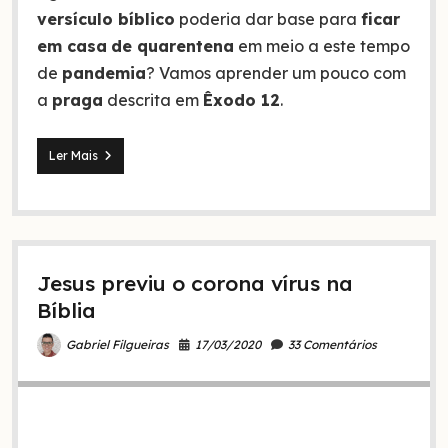
versículo bíblico
poderia dar base para
ficar
em casa
de quarentena
em meio a este tempo
de
pandemia
? Vamos aprender um pouco com
a
praga
descrita em
Êxodo 12
.
COVID-
Ler Mais
19
e
a
obediência
do
cristão
Jesus previu o corona vírus na
nos
versículos
Bíblia
de
Êxodo
17/03/2020
33 Comentários
Gabriel Filgueiras
12