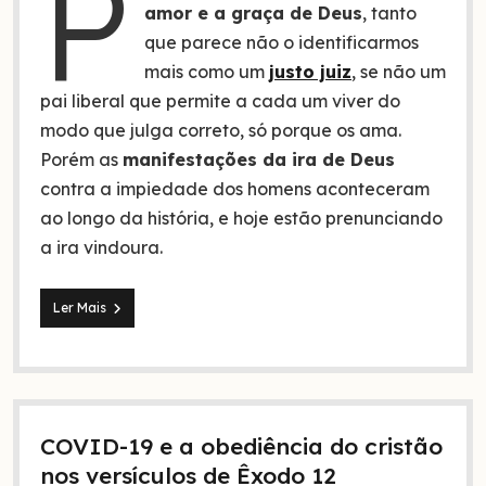
P
amor e a graça de Deus
, tanto
que parece não o identificarmos
mais como um
justo juiz
, se não um
pai liberal que permite a cada um viver do
modo que julga correto, só porque os ama.
Porém as
manifestações da ira de Deus
contra a impiedade dos homens aconteceram
ao longo da história, e hoje estão prenunciando
a ira vindoura.
5
Ler Mais
Manifestações
da
ira
de
Deus
(a
COVID-19 e a obediência do cristão
4
é
nos versículos de Êxodo 12
muito