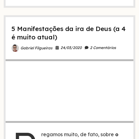
médicos
para
curar
doenças
5 Manifestações da ira de Deus (a 4
ou
não?
é muito atual)
24/03/2020
2 Comentários
Gabriel Filgueiras
regamos muito, de fato, sobre
o