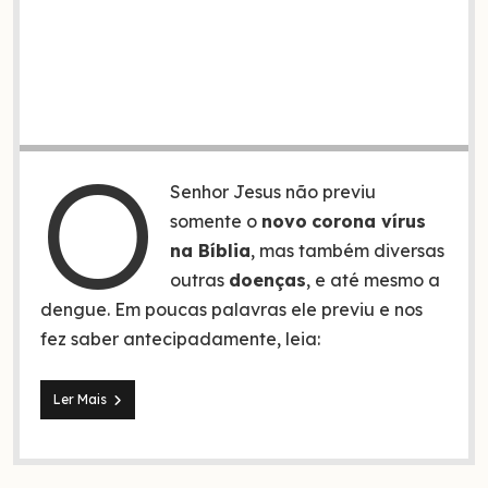
O
Senhor Jesus não previu
somente o
novo
corona vírus
na Bíblia
, mas também diversas
outras
doenças
, e até mesmo a
dengue. Em poucas palavras ele previu e nos
fez saber antecipadamente, leia:
Jesus
Ler Mais
previu
o
corona
vírus