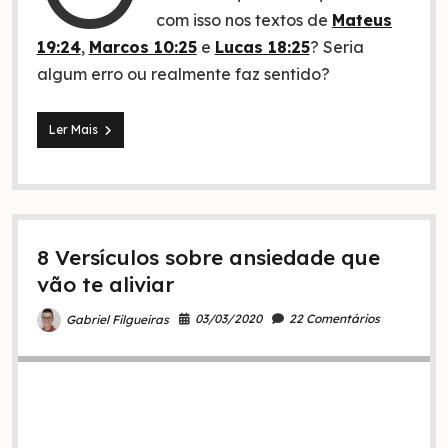
com isso nos textos de
Mateus
19:24
,
Marcos 10:25
e
Lucas 18:25
? Seria
algum erro ou realmente faz sentido?
3
Ler Mais
Explicações
sobre
“passar
um
camelo
pelo
8 Versículos sobre ansiedade que
fundo
de
vão te aliviar
uma
agulha”
03/03/2020
22 Comentários
Gabriel Filgueiras