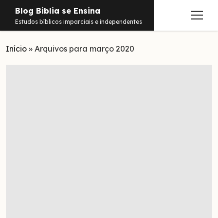
Blog Biblia se Ensina
abrir
Estudos bíblicos imparciais e independentes
menu
Início
Estudos
»
Arquivos para março 2020
Notificações
Conteúdos
abrir
menu
Contato
Livros
Sobre
PDFs
Hebraico
facebook
instagram
pinterest
youtube
e-
amazon
spotify
telegram
whatsapp
mail
Aramaico
Grego
Israel