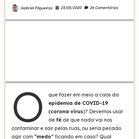
atual)
23/03/2020
26 Comentários
Gabriel Filgueiras
O
que fazer em meio a caos da
epidemia de COVID-19
(corona vírus
)? Devemos usar
de
fé
de que nada vai nos
contaminar e sair pelas ruas, ou seria pecado
agir com “
medo
” ficando
em casa? Qual