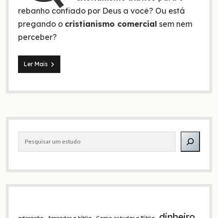
rebanho confiado por Deus a você? Ou está
pregando o
cristianismo comercial
sem nem
perceber?
21
Ler Mais
Diferenças
entre
o
cristianismo
bíblico
e
Barra
o
cristianismo
Pesquisar
lateral
comercial
dinheiro