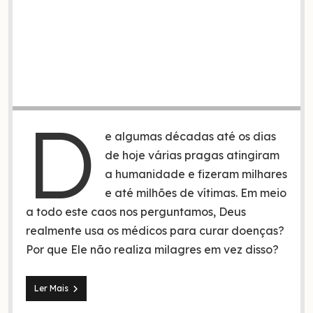
D
e algumas décadas até os dias
de hoje várias pragas atingiram
a humanidade e fizeram milhares
e até milhões de vítimas. Em meio
a todo este caos nos perguntamos, Deus
realmente usa os médicos para curar doenças?
Por que Ele não realiza milagres em vez disso?
Deus
Ler Mais
usa
os