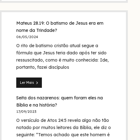
Mateus 28.19: O batismo de Jesus era em
nome da Trindade?
06/05/2024
O rito de batismo cristão atual segue a
fórmula que Jesus teria dado após ter sido
ressuscitado, como é muito conhecida: Ide,
portanto, fazei discípulos
Ler Mais
Mateus
28.19:
Seita dos nazarenos: quem foram eles na
O
batismo
Bíblia e na história?
de
17/09/2023
Jesus
O versículo de Atos 24:5 revela algo não tão
era
em
notado por muitos leitores da Bíblia, ele diz o
nome
seguinte: “Temos achado que este homem é
da