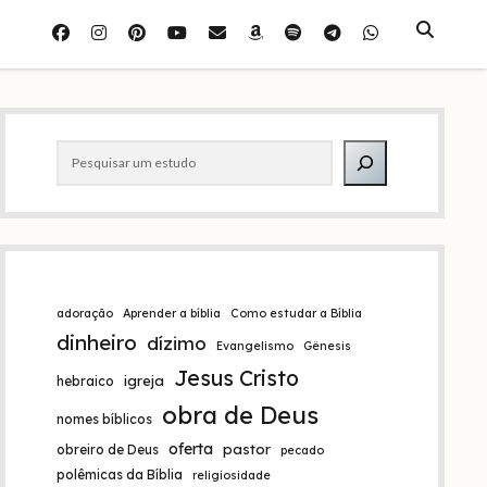
facebook
instagram
pinterest
youtube
e-
amazon
spotify
telegram
whatsapp
mail
Barra
Pesquisar
lateral
adoração
Aprender a bíblia
Como estudar a Bíblia
dinheiro
dízimo
Evangelismo
Gênesis
Jesus Cristo
igreja
hebraico
obra de Deus
nomes bíblicos
oferta
pastor
obreiro de Deus
pecado
polêmicas da Bíblia
religiosidade