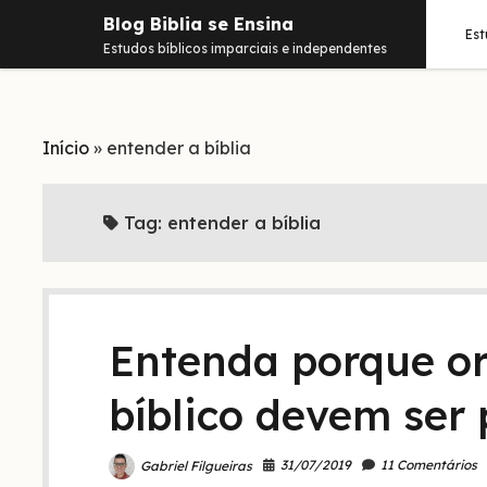
Blog Biblia se Ensina
Es
Estudos bíblicos imparciais e independentes
Início
»
entender a bíblia
Tag:
entender a bíblia
Entenda porque or
bíblico devem ser 
31/07/2019
11 Comentários
Gabriel Filgueiras