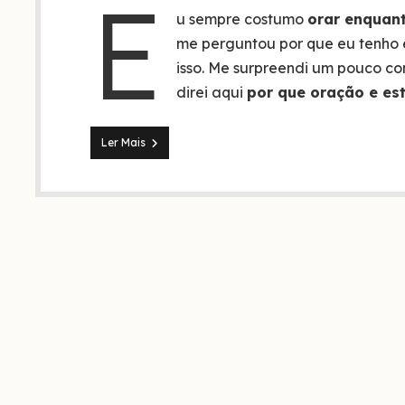
E
u sempre costumo
orar enquant
me perguntou por que eu tenho e
isso. Me surpreendi um pouco co
direi aqui
por que oração e est
Entenda
Ler Mais
porque
oração
e
estudo
bíblico
devem
ser
praticados
juntos