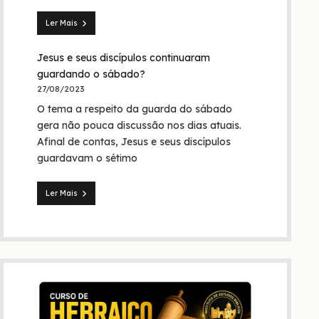
Trindade?
Ler Mais
Seita
dos
Jesus e seus discípulos continuaram
nazarenos:
quem
guardando o sábado?
foram
27/08/2023
eles
O tema a respeito da guarda do sábado
na
Bíblia
gera não pouca discussão nos dias atuais.
e
Afinal de contas, Jesus e seus discípulos
na
guardavam o sétimo
história?
Ler Mais
Jesus
e
seus
discípulos
continuaram
guardando
o
sábado?