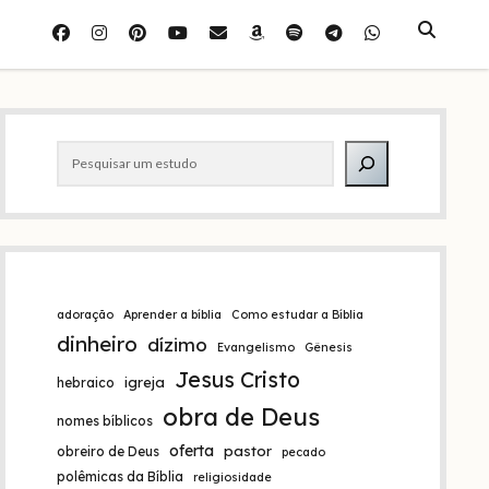
facebook
instagram
pinterest
youtube
e-
amazon
spotify
telegram
whatsapp
mail
Barra
Pesquisar
lateral
adoração
Aprender a bíblia
Como estudar a Bíblia
dinheiro
dízimo
Evangelismo
Gênesis
Jesus Cristo
igreja
hebraico
obra de Deus
nomes bíblicos
oferta
pastor
obreiro de Deus
pecado
polêmicas da Bíblia
religiosidade