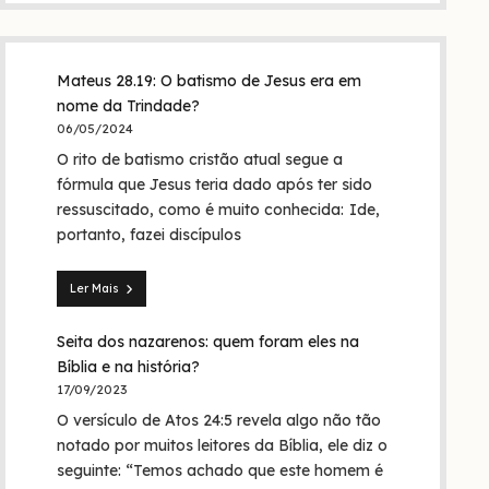
Mateus 28.19: O batismo de Jesus era em
nome da Trindade?
06/05/2024
O rito de batismo cristão atual segue a
fórmula que Jesus teria dado após ter sido
ressuscitado, como é muito conhecida: Ide,
portanto, fazei discípulos
Ler Mais
Mateus
28.19:
Seita dos nazarenos: quem foram eles na
O
batismo
Bíblia e na história?
de
17/09/2023
Jesus
O versículo de Atos 24:5 revela algo não tão
era
em
notado por muitos leitores da Bíblia, ele diz o
nome
seguinte: “Temos achado que este homem é
da