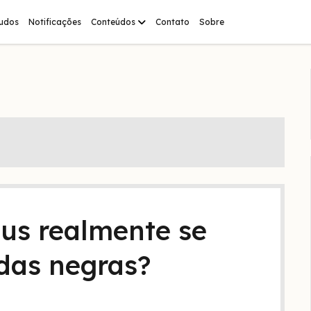
abrir
tudos
Notificações
Conteúdos
Contato
Sobre
menu
eus realmente se
das negras?