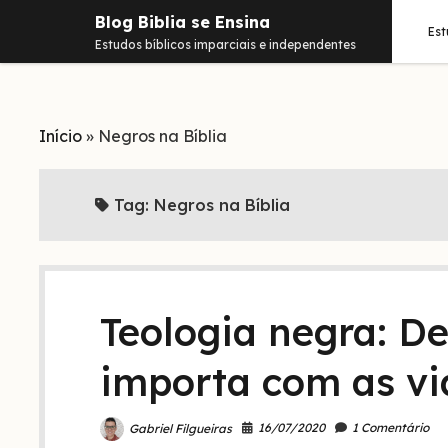
Blog Biblia se Ensina
Es
Estudos bíblicos imparciais e independentes
Início
»
Negros na Bíblia
Tag:
Negros na Bíblia
Teologia negra: D
importa com as vi
16/07/2020
1 Comentário
Gabriel Filgueiras