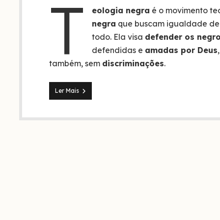
T
eologia negra
é o movimento te
negra
que buscam igualdade de 
todo. Ela visa
defender os negr
defendidas e
amadas por Deus
também, sem
discriminações
.
Teologia
Ler Mais
negra:
Deus
realmente
se
importa
com
as
vidas
negras?