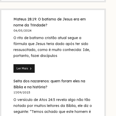
Mateus 28.19: O batismo de Jesus era em
nome da Trindade?
06/05/2024
O rito de batismo cristão atual segue a
fórmula que Jesus teria dado após ter sido
ressuscitado, como é muito conhecida: Ide,
portanto, fazei discípulos
Ler Mais
Mateus
28.19:
Seita dos nazarenos: quem foram eles na
O
batismo
Bíblia e na história?
de
17/09/2023
Jesus
O versículo de Atos 24:5 revela algo não tão
era
em
notado por muitos leitores da Bíblia, ele diz o
nome
seguinte: “Temos achado que este homem é
da