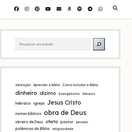
facebook
instagram
pinterest
youtube
e-
amazon
spotify
telegram
whatsapp
mail
Barra
Pesquisar
lateral
adoração
Aprender a bíblia
Como estudar a Bíblia
dinheiro
dízimo
Evangelismo
Gênesis
Jesus Cristo
igreja
hebraico
obra de Deus
nomes bíblicos
oferta
pastor
obreiro de Deus
pecado
polêmicas da Bíblia
religiosidade