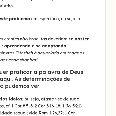
tê-los.
este problema
em específico, ou seja, a
os crentes não israelitas deveriam
se abster
 ir
aprendendo e se adaptando
palavras
“Mosheh é anunciado em todas as
gogas cada shabbat”
.
quer praticar a palavra de Deus
aqui. As determinações de
mo pudemos ver:
los ídolos
; ou seja, afastar-se de tudo
s, cf.
1 Cor. 8:5-6
;
2 Cor. 6:16-18
;
1 Jo. 5:21
);
lidade sexual; vide
Rom. 1:26,27
;
1 Cor.