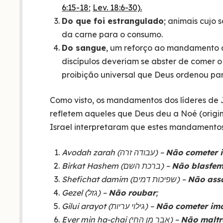
6:15-18
;
Lev. 18:6-30).
Do que foi estrangulado
; animais cujo 
da carne para o consumo.
Do sangue
, um reforço ao mandamento an
discípulos deveriam se abster de comer o
proibição universal que Deus ordenou 
Como visto, os mandamentos dos líderes de 
refletem aqueles que Deus deu a Noé (origi
Israel interpretaram que estes mandamentos 
Avodah zarah (עבודה זרה) –
Não cometer i
Birkat Hashem (ברכת השם) –
Não blasfe
Shefichat damim (שפיכות דמים) –
Não ass
Gezel (גזל) –
Não roubar
;
Gilui arayot (גילוי עריות) –
Não cometer imo
Ever min ha-chai (אבר מן החי) –
Não maltr