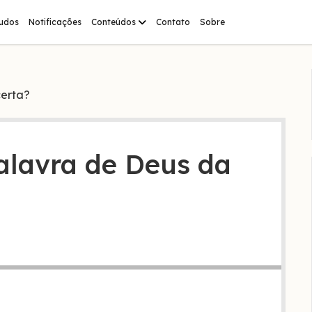
abrir
tudos
Notificações
Conteúdos
Contato
Sobre
menu
certa?
alavra de Deus da