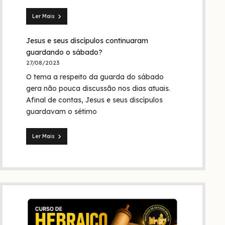
Trindade?
Ler Mais
Seita
dos
Jesus e seus discípulos continuaram
nazarenos:
quem
guardando o sábado?
foram
27/08/2023
eles
O tema a respeito da guarda do sábado
na
Bíblia
gera não pouca discussão nos dias atuais.
e
Afinal de contas, Jesus e seus discípulos
na
guardavam o sétimo
história?
Ler Mais
Jesus
e
seus
discípulos
continuaram
guardando
o
sábado?