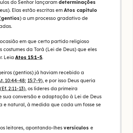
pulos do Senhor lançaram
determinações
eus). Elas estão escritas em
Atos capítulo
(
gentios
) a um processo gradativo de
adas.
casião em que certo partido religioso
os costumes da Torá (Lei de Deus) que eles
r. Leia
Atos 15:1-5
.
eiros (gentios) já haviam recebido a
t. 10:44-48
;
15:7-9
), e por isso Deus queria
(
Ef. 2:11-13
), os líderes da primeira
e sua conversão e adaptação à Lei de Deus
a e natural, à medida que cada um fosse se
sos leitores, apontando-lhes
versículos
e