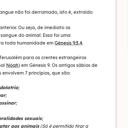
sangue não foi derramado, isto é, extraído
terior. Ou seja, de imediato os
 sangue do animal. Essa foi uma
para toda humanidade em
Gênesis 9:3,4
.
Jerusalém para os crentes estrangeiros
nal
Nôah
) em Gênesis 9. Os antigos sábios de
envolvem 7 princípios, que são:
dolatria
;
mar
;
assinar
;
ralidades sexuais
;
atar aos animais
(Só é permitido tirar a