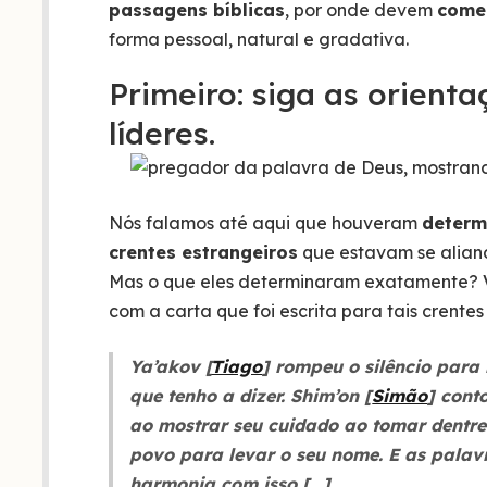
passagens bíblicas
, por onde devem
começ
forma pessoal, natural e gradativa.
Primeiro: siga as orient
líderes.
Nós falamos até aqui que houveram
determ
crentes estrangeiros
que estavam se aliand
Mas o que eles determinaram exatamente? 
com a carta que foi escrita para tais crentes 
Ya’akov [
Tiago
] rompeu o silêncio para 
que tenho a dizer. Shim’on [
Simão
] cont
ao mostrar seu cuidado ao tomar dentre
povo para levar o seu nome. E as palav
harmonia com isso […]