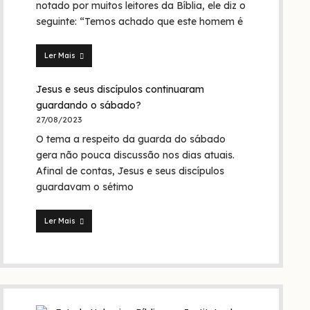
em
notado por muitos leitores da Bíblia, ele diz o
nome
seguinte: “Temos achado que este homem é
da
Trindade?
Ler Mais
Seita
dos
Jesus e seus discípulos continuaram
nazarenos:
quem
guardando o sábado?
foram
27/08/2023
eles
O tema a respeito da guarda do sábado
na
Bíblia
gera não pouca discussão nos dias atuais.
e
Afinal de contas, Jesus e seus discípulos
na
guardavam o sétimo
história?
Ler Mais
Jesus
e
seus
discípulos
continuaram
guardando
o