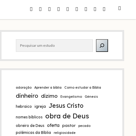
facebook
instagram
pinterest
youtube
e-
amazon
spotify
telegram
whatsapp
mail
Barra
Pesquisar
lateral
adoração
Aprender a bíblia
Como estudar a Bíblia
dinheiro
dízimo
Evangelismo
Gênesis
Jesus Cristo
igreja
hebraico
obra de Deus
nomes bíblicos
oferta
pastor
obreiro de Deus
pecado
polêmicas da Bíblia
religiosidade