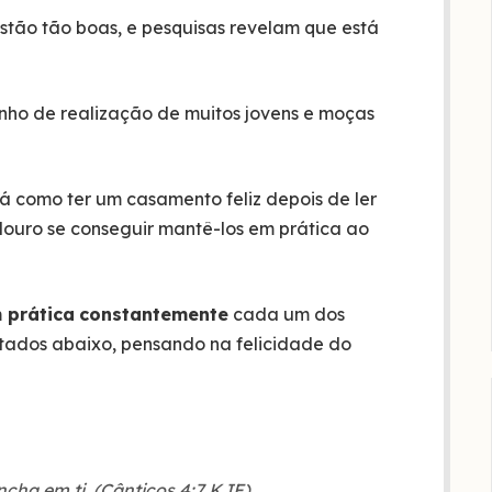
stão tão boas, e pesquisas revelam que está
nho de realização de muitos jovens e moças
á como ter um casamento feliz depois de ler
radouro se conseguir mantê-los em prática ao
 prática
constantemente
cada um dos
stados abaixo, pensando na felicidade do
cha em ti. (Cânticos 4:7 KJF)