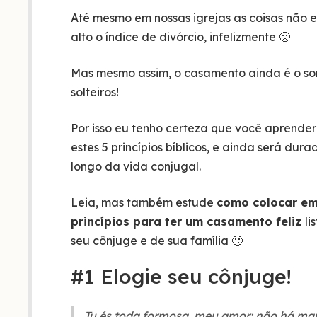
Até mesmo em nossas igrejas as coisas não e
alto o índice de divórcio, infelizmente 🙁
Mas mesmo assim, o casamento ainda é o so
solteiros!
Por isso eu tenho certeza que você aprender
estes 5 princípios bíblicos, e ainda será du
longo da vida conjugal.
Leia, mas também estude
como colocar em
princípios para ter um casamento feliz
li
seu cônjuge e de sua família 🙂
#1 Elogie seu cônjuge!
Tu és toda formosa, meu amor; não há man