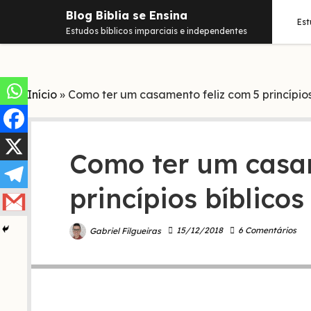
Blog Biblia se Ensina
Es
Estudos bíblicos imparciais e independentes
Início
»
Como ter um casamento feliz com 5 princípios
Como ter um casam
princípios bíblicos
15/12/2018
6 Comentários
Gabriel Filgueiras