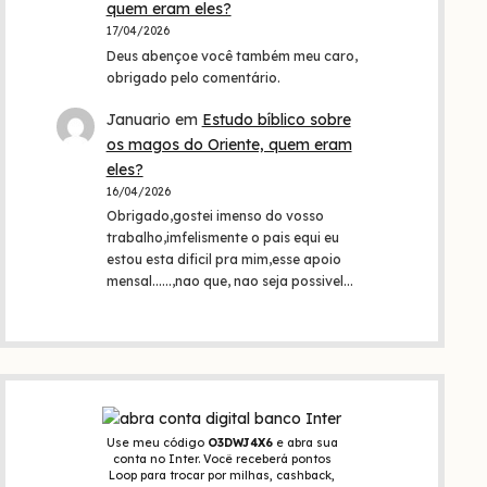
quem eram eles?
17/04/2026
Deus abençoe você também meu caro,
obrigado pelo comentário.
Januario
em
Estudo bíblico sobre
os magos do Oriente, quem eram
eles?
16/04/2026
Obrigado,gostei imenso do vosso
trabalho,imfelismente o pais equi eu
estou esta dificil pra mim,esse apoio
mensal......,nao que, nao seja possivel…
Use meu código
O3DWJ4X6
e abra sua
conta no Inter. Você receberá pontos
Loop para trocar por milhas, cashback,