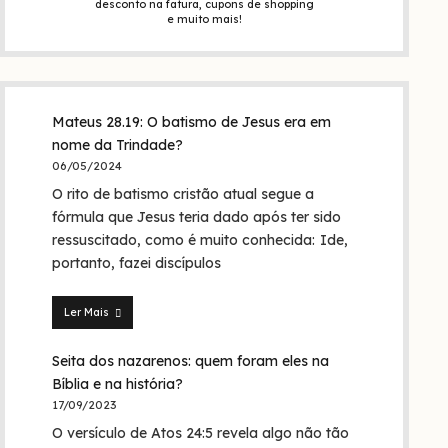
desconto na fatura, cupons de shopping
e muito mais!
Mateus 28.19: O batismo de Jesus era em
nome da Trindade?
06/05/2024
O rito de batismo cristão atual segue a
fórmula que Jesus teria dado após ter sido
ressuscitado, como é muito conhecida: Ide,
portanto, fazei discípulos
Ler Mais
Mateus
28.19:
Seita dos nazarenos: quem foram eles na
O
batismo
Bíblia e na história?
de
17/09/2023
Jesus
O versículo de Atos 24:5 revela algo não tão
era