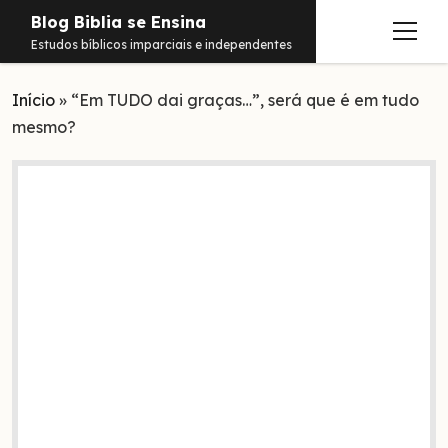
Blog Biblia se Ensina
abrir
Estudos bíblicos imparciais e independentes
menu
Início
Estudos
»
“Em TUDO dai graças…”, será que é em tudo
mesmo?
Notificações
Conteúdos
abrir
menu
Contato
Livros
Sobre
PDFs
Hebraico
facebook
instagram
pinterest
youtube
e-
amazon
spotify
telegram
whatsapp
mail
Aramaico
Grego
Israel