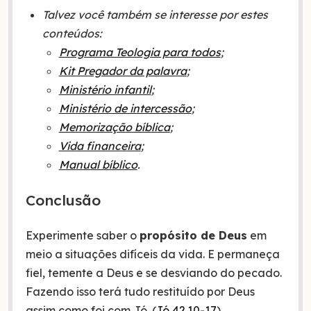
Talvez você também se interesse por estes
conteúdos:
Programa Teologia para todos
;
Kit Pregador da palavra
;
Ministério infantil
;
Ministério de intercessão
;
Memorização bíblica
;
Vida financeira
;
Manual bíblico
.
Conclusão
Experimente saber o
propósito de Deus
em
meio a situações difíceis da vida. E permaneça
fiel, temente a Deus e se desviando do pecado.
Fazendo isso terá tudo restituído por Deus
assim como foi com Jó. (
Jó 42.10-17
)