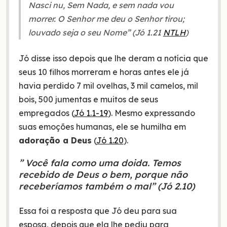
Nasci nu, Sem Nada, e sem nada vou
morrer. O Senhor me deu o Senhor tirou;
louvado seja o seu Nome” (Jó 1.21
NTLH
)
Jó disse isso depois que lhe deram a notícia que
seus 10 filhos morreram e horas antes ele já
havia perdido 7 mil ovelhas, 3 mil camelos, mil
bois, 500 jumentas e muitos de seus
empregados (
Jó 1.1-19
). Mesmo expressando
suas emoções humanas, ele se humilha em
adoração a Deus
(
Jó 1.20
).
” Você fala como uma doida. Temos
recebido de Deus o bem, porque não
receberíamos também o mal” (Jó 2.10)
Essa foi a resposta que Jó deu para sua
esposa, depois que ela lhe pediu para