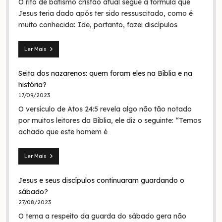
O rito de batismo cristão atual segue a fórmula que
Jesus teria dado após ter sido ressuscitado, como é
muito conhecida: Ide, portanto, fazei discípulos
Ler Mais
Mateus
28.19:
Seita dos nazarenos: quem foram eles na Bíblia e na
O
batismo
história?
de
17/09/2023
Jesus
O versículo de Atos 24:5 revela algo não tão notado
era
em
por muitos leitores da Bíblia, ele diz o seguinte: “Temos
nome
achado que este homem é
da
Trindade?
Ler Mais
Seita
dos
Jesus e seus discípulos continuaram guardando o
nazarenos:
quem
sábado?
foram
27/08/2023
eles
O tema a respeito da guarda do sábado gera não
na