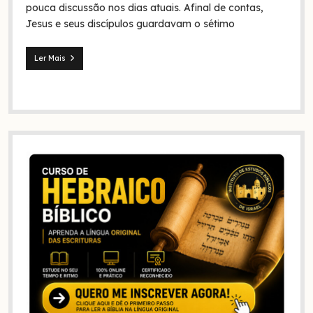
Bíblia
pouca discussão nos dias atuais. Afinal de contas,
e
Jesus e seus discípulos guardavam o sétimo
na
história?
Ler Mais
Jesus
e
seus
discípulos
continuaram
guardando
o
sábado?