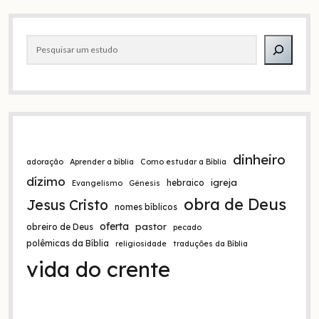
e
Barra
r
Pesquisar
n
lateral
a
t
i
v
e
:
dinheiro
adoração
Aprender a bíblia
Como estudar a Bíblia
dízimo
igreja
hebraico
Evangelismo
Gênesis
obra de Deus
Jesus Cristo
nomes bíblicos
oferta
pastor
obreiro de Deus
pecado
polêmicas da Bíblia
religiosidade
traduções da Bíblia
vida do crente