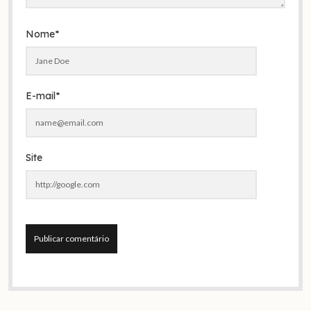
Nome*
E-mail*
Site
A
l
t