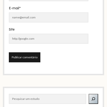
E-mail*
Site
A
l
t
e
Barra
r
Pesquisar
n
lateral
a