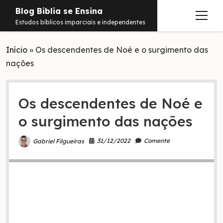
Blog Biblia se Ensina
abrir
Estudos bíblicos imparciais e independentes
menu
Início
Estudos
»
Os descendentes de Noé e o surgimento das
nações
Notificações
Conteúdos
abrir
menu
Os descendentes de Noé e
Contato
Livros
o surgimento das nações
Sobre
PDFs
31/12/2022
Comente
Gabriel Filgueiras
Hebraico
facebook
instagram
pinterest
youtube
e-
amazon
spotify
telegram
whatsapp
mail
Aramaico
Grego
Israel