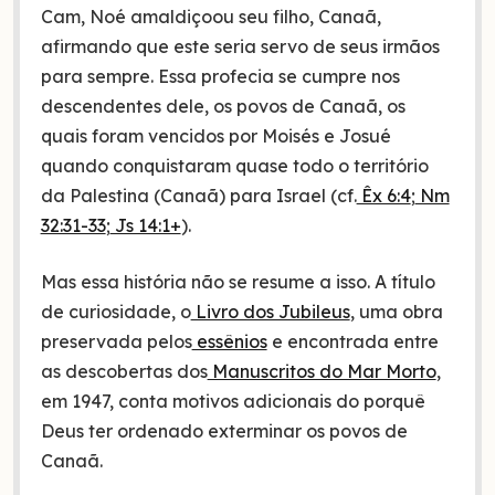
Cam, Noé amaldiçoou seu filho, Canaã,
afirmando que este seria servo de seus irmãos
para sempre. Essa profecia se cumpre nos
descendentes dele, os povos de Canaã, os
quais foram vencidos por Moisés e Josué
quando conquistaram quase todo o território
da Palestina (Canaã) para Israel (cf.
Êx 6:4
;
Nm
32:31-33
;
Js 14:1+
).
Mas essa história não se resume a isso. A título
de curiosidade, o
Livro dos Jubileus
, uma obra
preservada pelos
essênios
e encontrada entre
as descobertas dos
Manuscritos do Mar Morto
,
em 1947, conta motivos adicionais do porquê
Deus ter ordenado exterminar os povos de
Canaã.