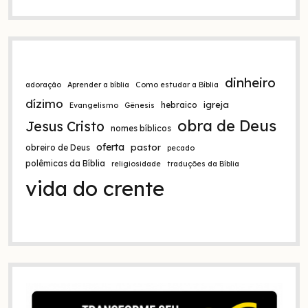
t
i
v
e
:
dinheiro
adoração
Aprender a bíblia
Como estudar a Bíblia
dízimo
igreja
hebraico
Evangelismo
Gênesis
obra de Deus
Jesus Cristo
nomes bíblicos
oferta
pastor
obreiro de Deus
pecado
polêmicas da Bíblia
religiosidade
traduções da Bíblia
vida do crente