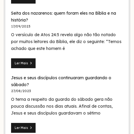
Mateus
28.19:
Seita dos nazarenos: quem foram eles na Bíblia e na
O
batismo
história?
de
17/09/2023
Jesus
O versículo de Atos 24:5 revela algo não tão notado
era
em
por muitos leitores da Bíblia, ele diz o seguinte: “Temos
nome
achado que este homem é
da
Trindade?
Ler Mais
Seita
dos
Jesus e seus discípulos continuaram guardando o
nazarenos:
quem
sábado?
foram
27/08/2023
eles
O tema a respeito da guarda do sábado gera não
na
Bíblia
pouca discussão nos dias atuais. Afinal de contas,
e
Jesus e seus discípulos guardavam o sétimo
na
história?
Ler Mais
Jesus